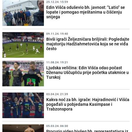
25.12.24. 15:59
Edin Višća oduševio bh. javnost: "Latio" se
lopate i pomogao mještanima u čišćenju
snijega
09.11.24. 19:40
Bivši igrači Željezničara briljirali: Pogledajte
majstoriju Hadžiahmetovića koja se ne viđa
često
11.08.24. 19:21
Ljudska veličina: Edin Višća odao počast
Dženanu Uščupliću prije početka utakmice u
Turskoj
03.04.24. 21:39
Kakva noć za bh. igrače: Hajradinović i Višća
pogađali u pobjedama Kasimpase i
Trabzonspora
05.03.24. 06:30
Procurio video bivšeg bh. reprezentativca iz