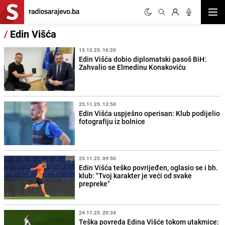
Otvor
/
Edin Višća
13.12.25. 16:20
Edin Višća dobio diplomatski pasoš BiH:
Zahvalio se Elmedinu Konakoviću
25.11.25. 13:50
Edin Višća uspješno operisan: Klub podijelio
fotografiju iz bolnice
25.11.25. 09:50
Edin Višća teško povrijeđen, oglasio se i bh.
klub: "Tvoj karakter je veći od svake
prepreke"
24.11.25. 20:34
Teška povreda Edina Višće tokom utakmice: