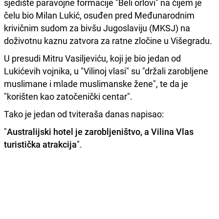
sjedište paravojne formacije "Beli orlovi" na čijem je
čelu bio Milan Lukić, osuđen pred Međunarodnim
krivičnim sudom za bivšu Jugoslaviju (MKSJ) na
doživotnu kaznu zatvora za ratne zločine u Višegradu.
U presudi Mitru Vasiljeviću, koji je bio jedan od
Lukićevih vojnika, u "Vilinoj vlasi" su "držali zarobljene
muslimane i mlade muslimanske žene", te da je
"korišten kao zatočenički centar".
Tako je jedan od tviteraša danas napisao:
"
Australijski hotel je zarobljeništvo, a Vilina Vlas
turistička atrakcija
".