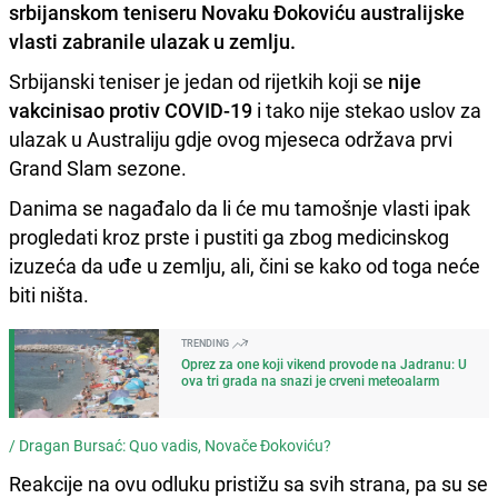
srbijanskom teniseru
Novaku Đokoviću
australijske
vlasti zabranile ulazak u zemlju.
Srbijanski teniser je jedan od rijetkih koji se
nije
vakcinisao protiv COVID-19
i tako nije stekao uslov za
ulazak u Australiju gdje ovog mjeseca održava prvi
Grand Slam sezone.
Danima se nagađalo da li će mu tamošnje vlasti ipak
progledati kroz prste i pustiti ga zbog medicinskog
izuzeća da uđe u zemlju, ali, čini se kako od toga neće
biti ništa.
TRENDING
Oprez za one koji vikend provode na Jadranu: U
ova tri grada na snazi je crveni meteoalarm
/
Dragan Bursać: Quo vadis, Novače Đokoviću?
Reakcije na ovu odluku pristižu sa svih strana, pa su se