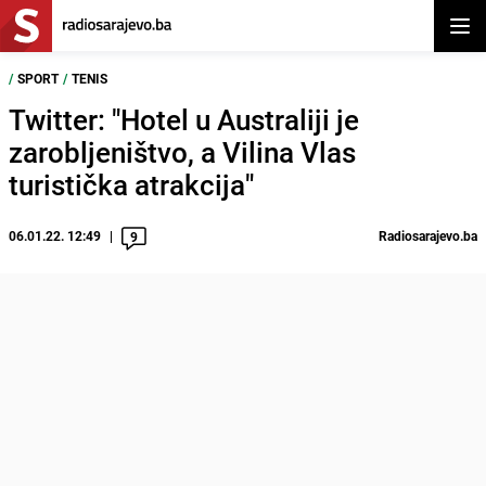
Otvor
/
SPORT
/
TENIS
Twitter: "Hotel u Australiji je
zarobljeništvo, a Vilina Vlas
turistička atrakcija"
06.01.22. 12:49
Radiosarajevo.ba
9