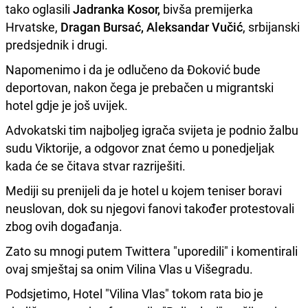
tako oglasili
Jadranka Kosor,
bivša premijerka
Hrvatske,
Dragan Bursać, Aleksandar Vučić
, srbijanski
predsjednik i drugi.
Napomenimo i da je odlučeno da Đoković bude
deportovan, nakon čega je prebačen u migrantski
hotel gdje je još uvijek.
Advokatski tim najboljeg igrača svijeta je podnio žalbu
sudu Viktorije, a odgovor znat ćemo u ponedjeljak
kada će se čitava stvar razriješiti.
Mediji su prenijeli da je hotel u kojem teniser boravi
neuslovan, dok su njegovi fanovi također protestovali
zbog ovih događanja.
Zato su mnogi putem Twittera "uporedili" i komentirali
ovaj smještaj sa onim Vilina Vlas u Višegradu.
Podsjetimo, Hotel "Vilina Vlas" tokom rata bio je