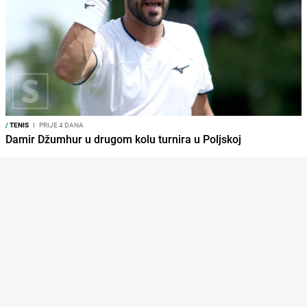
/
TENIS
I
PRIJE 4 DANA
Damir Džumhur u drugom kolu turnira u Poljskoj