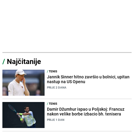
/
Najčitanije
/
TENIS
Jannik Sinner hitno završio u bolnici, upitan
nastup na US Openu
PRIJE 2 DANA
/
TENIS
Damir Džumhur ispao u Poljskoj: Francuz
nakon velike borbe izbacio bh. tenisera
PRIJE 1 DAN