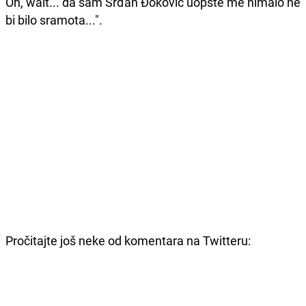
Oh, wait... da sam Srđan Đoković uopšte me nimalo ne
bi bilo sramota...".
Pročitajte još neke od komentara na Twitteru: