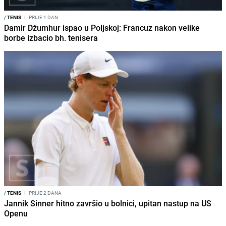
/
TENIS
I
PRIJE 1 DAN
Damir Džumhur ispao u Poljskoj: Francuz nakon velike
borbe izbacio bh. tenisera
/
TENIS
I
PRIJE 2 DANA
Jannik Sinner hitno završio u bolnici, upitan nastup na US
Openu