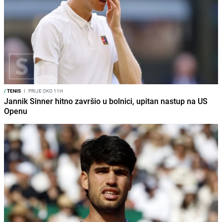
/
TENIS
I
PRIJE OKO 11H
Jannik Sinner hitno završio u bolnici, upitan nastup na US
Openu