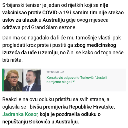
Srbijanski teniser je jedan od rijetkih koji se
nije
vakcinisao protiv COVID-a 19 i samim tim nije stekao
uslov za ulazak u Australiju
gdje ovog mjeseca
održava prvi Grand Slam sezone.
Danima se nagađalo da li će mu tamošnje vlasti ipak
progledati kroz prste i pustiti ga
zbog medicinskog
izuzeća da uđe u zemlju
, no čini se kako od toga neće
biti ništa.
TRENDING
Konaković odgovorio Turković: "Jeste li
namjerno slagali?"
Reakcije na ovu odluku pristižu sa svih strana, a
oglasila se i
bivša premijerka Republike Hrvatske,
Jadranka Kosor
, koja je pozdravila odluku o
nepuštanju Đokovića u Australiju.