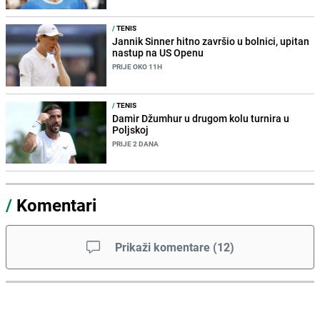
/
TENIS
Jannik Sinner hitno završio u bolnici, upitan
nastup na US Openu
PRIJE OKO 11H
/
TENIS
Damir Džumhur u drugom kolu turnira u
Poljskoj
PRIJE 2 DANA
/
Komentari
Prikaži komentare
(
12
)