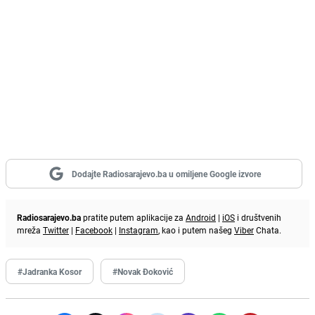
Dodajte Radiosarajevo.ba u omiljene Google izvore
Radiosarajevo.ba
pratite putem aplikacije za
Android
|
iOS
i društvenih
mreža
Twitter
|
Facebook
|
Instagram
, kao i putem našeg
Viber
Chata.
#Jadranka Kosor
#Novak Đoković