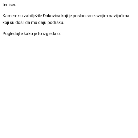
teniser.
Kamere su zabilježile Đokovića koji je poslao srce svojim navijačima
koji su došli da mu daju podršku.
Pogledajte kako je to izgledalo: