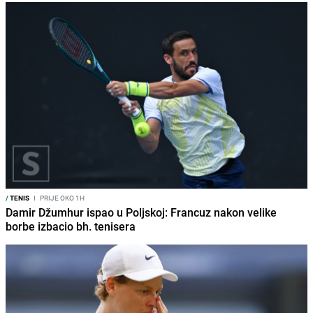
/
TENIS
I
PRIJE OKO 1H
Damir Džumhur ispao u Poljskoj: Francuz nakon velike
borbe izbacio bh. tenisera