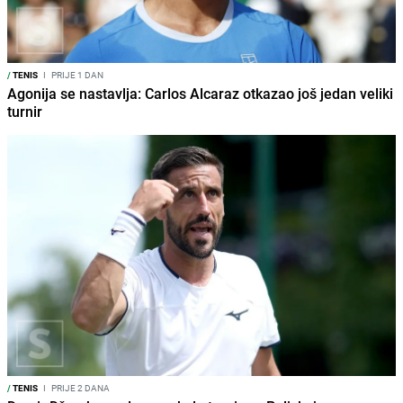
/
TENIS
I
PRIJE 1 DAN
Agonija se nastavlja: Carlos Alcaraz otkazao još jedan veliki
turnir
/
TENIS
I
PRIJE 2 DANA