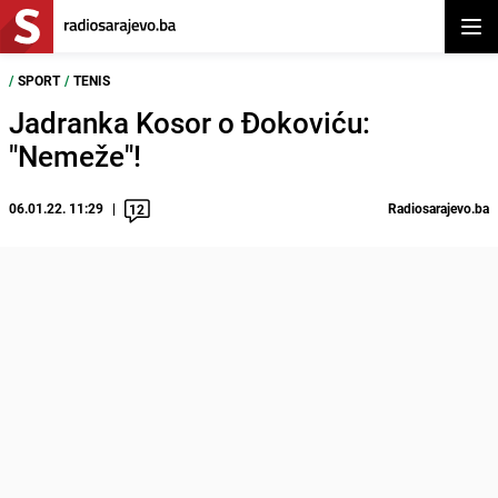
Otvor
/
SPORT
/
TENIS
Jadranka Kosor o Đokoviću:
"Nemeže"!
06.01.22. 11:29
Radiosarajevo.ba
12