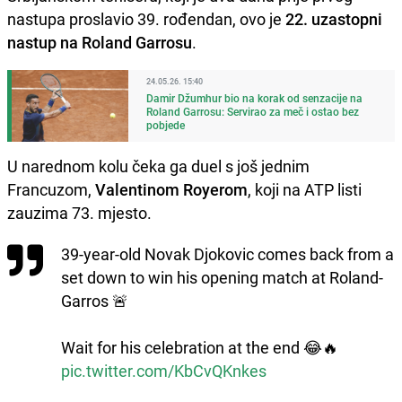
nastupa proslavio 39. rođendan, ovo je
22. uzastopni
nastup na Roland Garrosu
.
24.05.26. 15:40
Damir Džumhur bio na korak od senzacije na
Roland Garrosu: Servirao za meč i ostao bez
pobjede
U narednom kolu čeka ga duel s još jednim
Francuzom,
Valentinom Royerom
, koji na ATP listi
zauzima 73. mjesto.
39-year-old Novak Djokovic comes back from a
set down to win his opening match at Roland-
Garros 🚨
Wait for his celebration at the end 😂🔥
pic.twitter.com/KbCvQKnkes