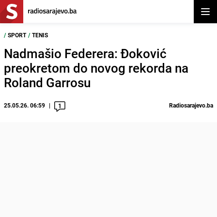
Otvor
/
SPORT
/
TENIS
Nadmašio Federera: Đoković
preokretom do novog rekorda na
Roland Garrosu
25.05.26. 06:59
Radiosarajevo.ba
1