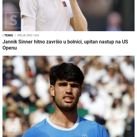
/
TENIS
I
PRIJE OKO 10H
Jannik Sinner hitno završio u bolnici, upitan nastup na US
Openu