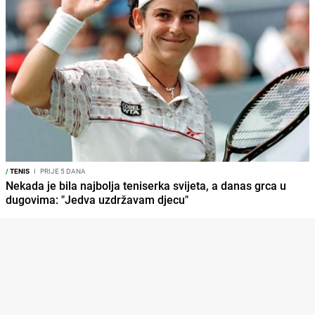
/
TENIS
I
PRIJE 5 DANA
Nekada je bila najbolja teniserka svijeta, a danas grca u
dugovima: "Jedva uzdržavam djecu"