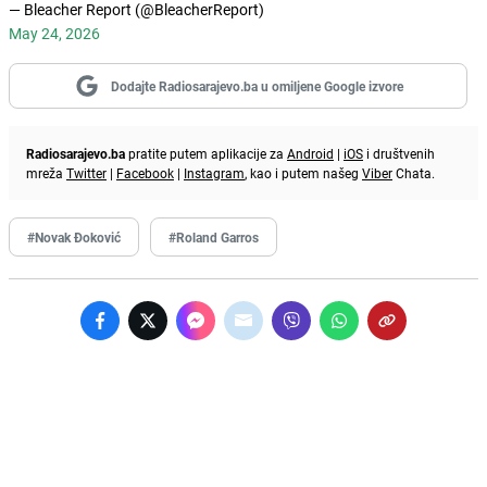
— Bleacher Report (@BleacherReport)
May 24, 2026
Dodajte Radiosarajevo.ba u omiljene Google izvore
Radiosarajevo.ba
pratite putem aplikacije za
Android
|
iOS
i društvenih
mreža
Twitter
|
Facebook
|
Instagram
, kao i putem našeg
Viber
Chata.
#Novak Đoković
#Roland Garros