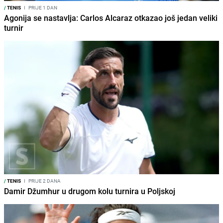
/
TENIS
I
PRIJE 1 DAN
Agonija se nastavlja: Carlos Alcaraz otkazao još jedan veliki
turnir
/
TENIS
I
PRIJE 2 DANA
Damir Džumhur u drugom kolu turnira u Poljskoj