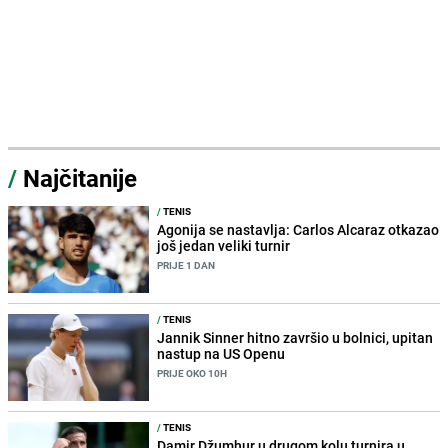
/
Najčitanije
/
TENIS
Agonija se nastavlja: Carlos Alcaraz otkazao
još jedan veliki turnir
PRIJE 1 DAN
/
TENIS
Jannik Sinner hitno završio u bolnici, upitan
nastup na US Openu
PRIJE OKO 10H
/
TENIS
Damir Džumhur u drugom kolu turnira u