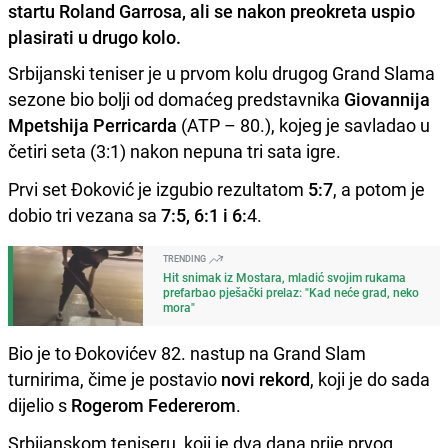
startu Roland Garrosa, ali se nakon preokreta uspio
plasirati u drugo kolo.
Srbijanski teniser je u prvom kolu drugog Grand Slama
sezone bio bolji od domaćeg predstavnika
Giovannija
Mpetshija Perricarda
(ATP – 80.), kojeg je savladao u
četiri seta (3:1) nakon nepuna tri sata igre.
Prvi set Đoković je izgubio rezultatom
5:7
, a potom je
dobio tri vezana sa
7:5, 6:1 i 6:
4.
TRENDING
Hit snimak iz Mostara, mladić svojim rukama
prefarbao pješački prelaz: "Kad neće grad, neko
mora"
Bio je to Đokovićev 82. nastup na Grand Slam
turnirima, čime je postavio
novi rekord
, koji je do sada
dijelio s
Rogerom Federerom
.
Srbijanskom teniseru, koji je dva dana prije prvog