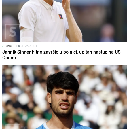
/
TENIS
I
PRIJE OKO 18H
Jannik Sinner hitno završio u bolnici, upitan nastup na US
Openu