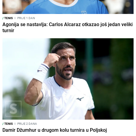
/
TENIS
I
PRIJE 1 DAN
Agonija se nastavlja: Carlos Alcaraz otkazao još jedan veliki
turnir
/
TENIS
I
PRIJE 2 DANA
Damir Džumhur u drugom kolu turnira u Poljskoj