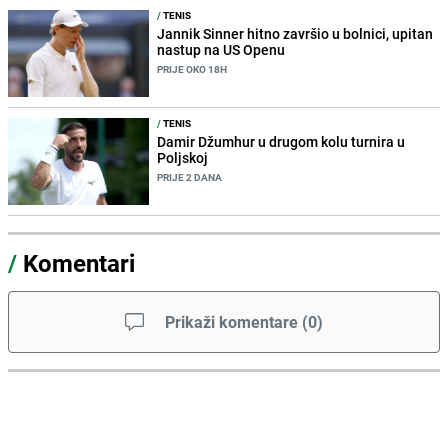
/
TENIS
Jannik Sinner hitno završio u bolnici, upitan
nastup na US Openu
PRIJE OKO 18H
/
TENIS
Damir Džumhur u drugom kolu turnira u
Poljskoj
PRIJE 2 DANA
/
Komentari
Prikaži komentare
(
0
)