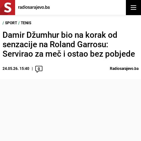
Otvor
/
SPORT
/
TENIS
Damir Džumhur bio na korak od
senzacije na Roland Garrosu:
Servirao za meč i ostao bez pobjede
24.05.26. 15:40
Radiosarajevo.ba
0