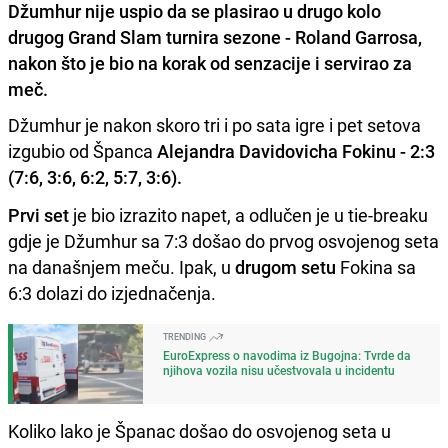
Džumhur nije uspio da se plasirao u drugo kolo
drugog Grand Slam turnira sezone - Roland Garrosa,
nakon što je bio na korak od senzacije i servirao za
meč.
Džumhur je nakon skoro tri i po sata igre i pet setova
izgubio od Španca
Alejandra Davidovicha Fokinu - 2:3
(7:6, 3:6, 6:2, 5:7, 3:6).
Prvi set
je bio izrazito napet, a odlučen je u tie-breaku
gdje je Džumhur sa 7:3 došao do prvog osvojenog seta
na današnjem meču. Ipak, u
drugom setu
Fokina sa
6:3 dolazi do izjednačenja.
TRENDING
EuroExpress o navodima iz Bugojna: Tvrde da
njihova vozila nisu učestvovala u incidentu
Koliko lako je Španac došao do osvojenog seta u