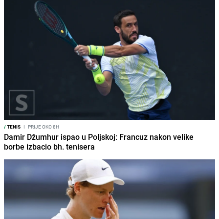
/
TENIS
I
PRIJE OKO 8H
Damir Džumhur ispao u Poljskoj: Francuz nakon velike
borbe izbacio bh. tenisera