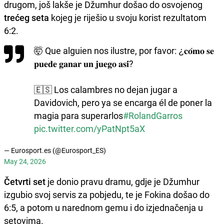
drugom, još lakše je Džumhur došao do osvojenog
trećeg seta
kojeg je riješio u svoju korist rezultatom
6:2.
🤯 Que alguien nos ilustre, por favor: ¿𝐜𝐨́𝐦𝐨 𝐬𝐞
𝐩𝐮𝐞𝐝𝐞 𝐠𝐚𝐧𝐚𝐫 𝐮𝐧 𝐣𝐮𝐞𝐠𝐨 𝐚𝐬𝐢́?
🇪🇸 Los calambres no dejan jugar a
Davidovich, pero ya se encarga él de poner la
magia para superarlos
#RolandGarros
pic.twitter.com/yPatNpt5aX
— Eurosport.es (@Eurosport_ES)
May 24, 2026
Četvrti set
je donio pravu dramu, gdje je Džumhur
izgubio svoj servis za pobjedu, te je Fokina došao do
6:5, a potom u narednom gemu i do izjednačenja u
setovima.