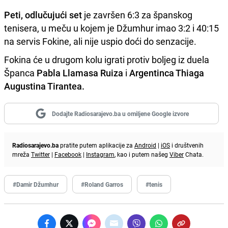
Peti, odlučujući set
je završen 6:3 za španskog
tenisera, u meču u kojem je Džumhur imao 3:2 i 40:15
na servis Fokine, ali nije uspio doći do senzacije.
Fokina će u drugom kolu igrati protiv boljeg iz duela
Španca
Pabla Llamasa Ruiza
i
Argentinca Thiaga
Augustina Tirantea.
Dodajte Radiosarajevo.ba u omiljene Google izvore
Radiosarajevo.ba
pratite putem aplikacije za
Android
|
iOS
i društvenih
mreža
Twitter
|
Facebook
|
Instagram
, kao i putem našeg
Viber
Chata.
#Damir Džumhur
#Roland Garros
#tenis