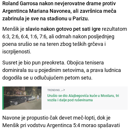
Roland Garrosa nakon nevjerovatne drame protiv
Argentinca Mariana Navonea, ali završnica meča
zabrinula je sve na stadionu u Parizu.
Menšik je
slavio nakon gotovo pet sati igre
rezultatom
6:3, 2:6, 6:4, 1:6, 7:6, ali odmah nakon posljednjeg
poena srušio se na teren zbog teških grčeva i
iscrpljenosti.
Susret je bio pun preokreta. Obojica tenisera
dominirala su u pojedinim setovima, a prava ludnica
dogodila se u odlučujućem petom setu.
TRENDING
Urušio se dio Alajbegovića kuće u Mostaru, tri
vozila i dalje pod ruševinama
Navone je propustio čak devet meč-lopti, dok je
Menšik pri vodstvu Argentinca 5:4 morao spašavati