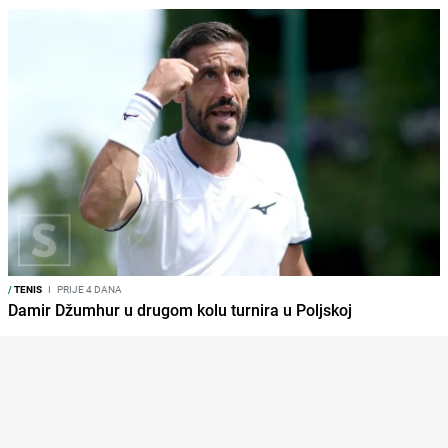
/
TENIS
I
PRIJE 4 DANA
Damir Džumhur u drugom kolu turnira u Poljskoj