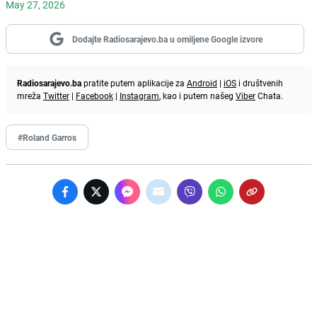
May 27, 2026
Dodajte Radiosarajevo.ba u omiljene Google izvore
Radiosarajevo.ba
pratite putem aplikacije za
Android
|
iOS
i društvenih
mreža
Twitter
|
Facebook
|
Instagram
, kao i putem našeg
Viber
Chata.
#Roland Garros