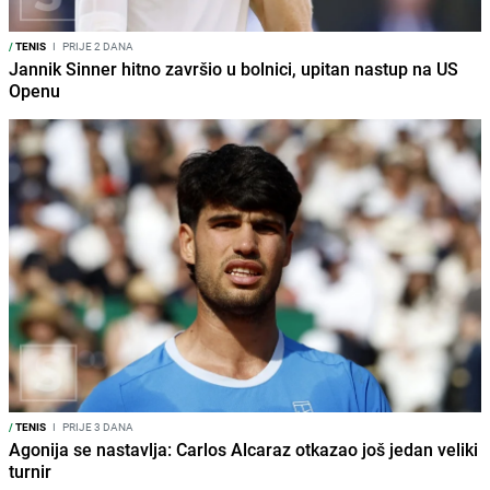
/
TENIS
I
PRIJE 2 DANA
Jannik Sinner hitno završio u bolnici, upitan nastup na US
Openu
/
TENIS
I
PRIJE 3 DANA
Agonija se nastavlja: Carlos Alcaraz otkazao još jedan veliki
turnir