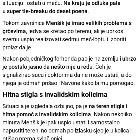
situaciju i ostati u meču.
Na kraju je odluka pala
u super tie-breaku do deset poena
.
Tokom završnice
Menšik je imao velikih problema s
grčevima
, jedva se kretao po terenu, ali je uprkos
svemu uspio realizovati sedmu meč-loptu i izboriti
prolaz dalje.
Nakon pobjedničkog forhenda pao je na zemlju i
ubrzo
je postalo jasno da nešto nije u redu
. Čeh je
signalizirao sucu i doktorima da ne može ustati, a do
njega je odmah prišao i Navone kako bi mu pomogao.
Hitna stigla s invalidskim kolicima
Situacija je izgledala ozbiljno, pa je
na teren stigla i
hitna pomoć s invalidskim kolicima
. Nakon nekoliko
minuta Menšik je ipak uspio ustati i samostalno
napustiti teren, no odmah po izlasku sjeo je u kolica i
otišao prema svlačionici.