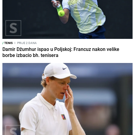
/
TENIS
I
PRIJE 2 DANA
Damir Džumhur ispao u Poljskoj: Francuz nakon velike
borbe izbacio bh. tenisera