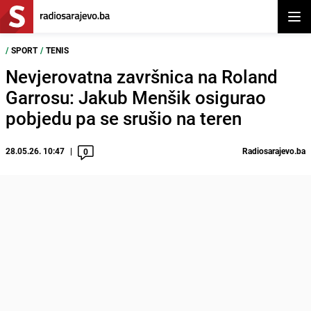
Otvor
/
SPORT
/
TENIS
Nevjerovatna završnica na Roland
Garrosu: Jakub Menšik osigurao
pobjedu pa se srušio na teren
28.05.26. 10:47
Radiosarajevo.ba
0