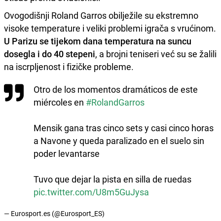
Ovogodišnji Roland Garros obilježile su ekstremno
visoke temperature i veliki problemi igrača s vrućinom.
U Parizu se tijekom dana temperatura na suncu
dosegla i do 40 stepeni
, a brojni teniseri već su se žalili
na iscrpljenost i fizičke probleme.
Otro de los momentos dramáticos de este
miércoles en
#RolandGarros
Mensik gana tras cinco sets y casi cinco horas
a Navone y queda paralizado en el suelo sin
poder levantarse
Tuvo que dejar la pista en silla de ruedas
pic.twitter.com/U8m5GuJysa
— Eurosport.es (@Eurosport_ES)