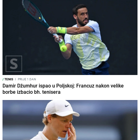
/
TENIS
I
PRIJE 1 DAN
Damir Džumhur ispao u Poljskoj: Francuz nakon velike
borbe izbacio bh. tenisera