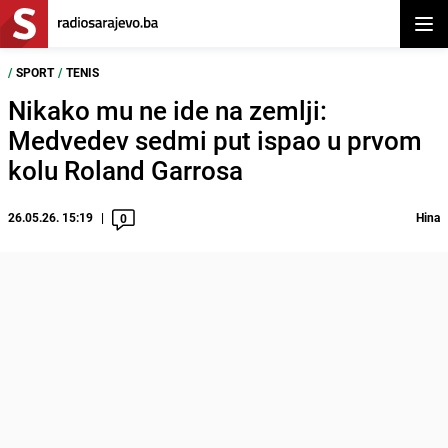
Otvor
/
SPORT
/
TENIS
Nikako mu ne ide na zemlji:
Medvedev sedmi put ispao u prvom
kolu Roland Garrosa
26.05.26. 15:19
Hina
0