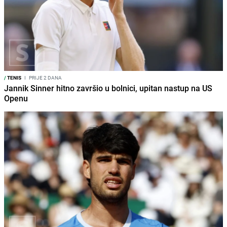
/
TENIS
I
PRIJE 2 DANA
Jannik Sinner hitno završio u bolnici, upitan nastup na US
Openu