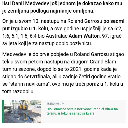
listi Danil Medvedev još jednom je dokazao kako mu
je zemljana podloga najmanje omiljena.
On je u svom 10. nastupu na Roland Garrosu
po sedmi
put izgubio u 1. kolu
, a ove godine uspješniji je sa 6:2,
1:6, 6:1, 1:6, 6:4 bio Australac
Adam Walton
, 97. igrač
svijeta koji je za nastup dobio pozivnicu.
Medvedev je do prve pobjede u Roland Garrosu stigao
tek u svom petom nastupu na drugom Grand Slam
turniru sezone, dogodilo se to 2021. godine kada je
stigao do četvrtfinala, ali u zadnje četiri godine vratio
se "starim navikama", ovo mu je treći poraz u 1. kolu u
tom razdoblju.
TRENDING
Dio Grbavice ostaje bez vode: Radnici ViK-a na
terenu, u toku je sanacija kvara