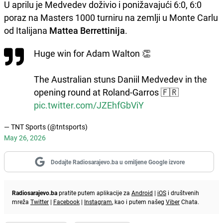
U aprilu je Medvedev doživio i ponižavajući 6:0, 6:0
poraz na Masters 1000 turniru na zemlji u Monte Carlu
od Italijana
Mattea Berrettinija
.
Huge win for Adam Walton 👏
The Australian stuns Daniil Medvedev in the
opening round at Roland-Garros 🇫🇷
pic.twitter.com/JZEhfGbViY
— TNT Sports (@tntsports)
May 26, 2026
Dodajte Radiosarajevo.ba u omiljene Google izvore
Radiosarajevo.ba
pratite putem aplikacije za
Android
|
iOS
i društvenih
mreža
Twitter
|
Facebook
|
Instagram
, kao i putem našeg
Viber
Chata.