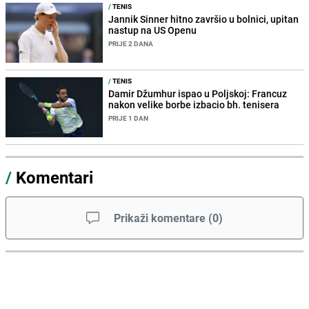
/
TENIS
Jannik Sinner hitno završio u bolnici, upitan
nastup na US Openu
PRIJE 2 DANA
/
TENIS
Damir Džumhur ispao u Poljskoj: Francuz
nakon velike borbe izbacio bh. tenisera
PRIJE 1 DAN
/
Komentari
Prikaži komentare
(
0
)