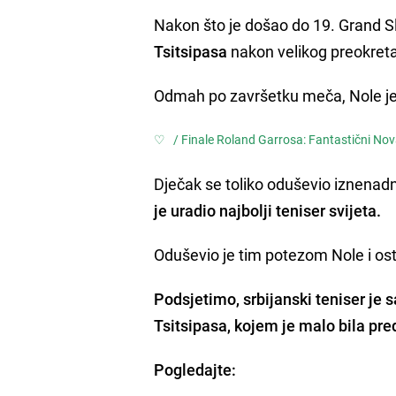
Nakon što je došao do 19. Grand Sl
Tsitsipasa
nakon velikog preokreta,
Odmah po završetku meča, Nole j
♡ /
Finale Roland Garrosa: Fantastični Nova
Dječak se toliko oduševio iznenadn
je uradio najbolji teniser svijeta.
Oduševio je tim potezom Nole i ost
Podsjetimo, srbijanski teniser je s
Tsitsipasa
, kojem je malo bila pre
Pogledajte: