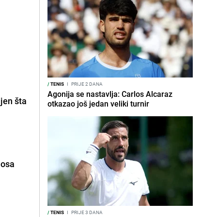
/
TENIS
I
PRIJE 2 DANA
Agonija se nastavlja: Carlos Alcaraz
jen šta
otkazao još jedan veliki turnir
nosa
/
TENIS
I
PRIJE 3 DANA