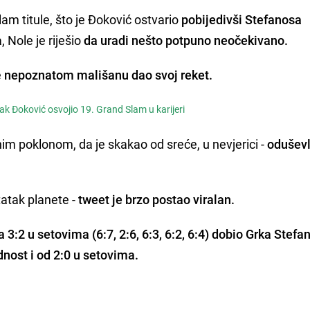
am titule, što je Đoković ostvario
pobijedivši Stefanosa
 Nole je riješio
da uradi nešto potpuno neočekivano.
e
nepoznatom mališanu dao svoj reket.
k Đoković osvojio 19. Grand Slam u karijeri
im poklonom, da je skakao od sreće, u nevjerici -
oduševl
atak planete -
tweet je brzo postao viralan.
a 3:2 u setovima (6:7, 2:6, 6:3, 6:2, 6:4) dobio Grka Stefa
dnost i od 2:0 u setovima.