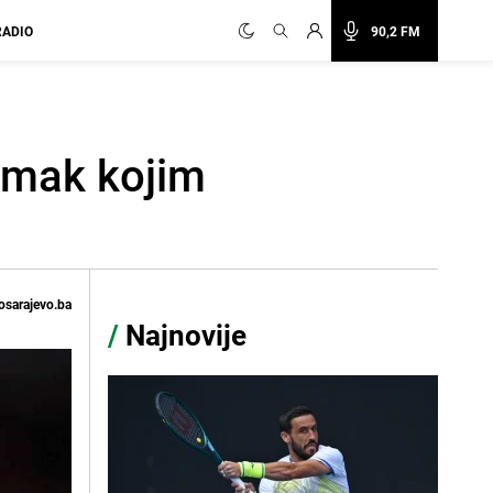
RADIO
90,2 FM
nimak kojim
osarajevo.ba
/
Najnovije