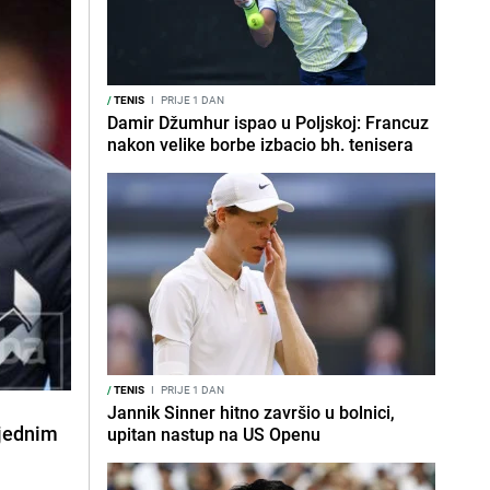
/
TENIS
I
PRIJE 1 DAN
Damir Džumhur ispao u Poljskoj: Francuz
nakon velike borbe izbacio bh. tenisera
/
TENIS
I
PRIJE 1 DAN
Jannik Sinner hitno završio u bolnici,
 jednim
upitan nastup na US Openu