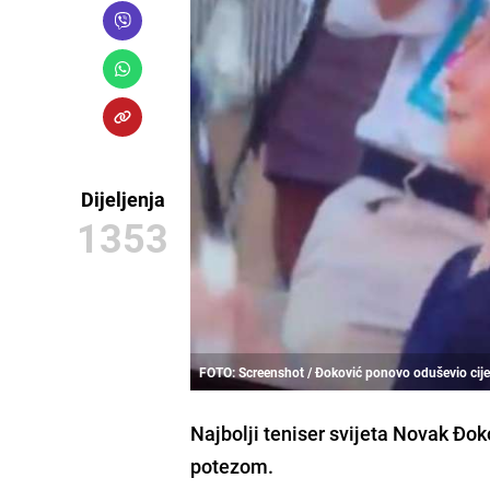
Dijeljenja
1353
FOTO: Screenshot / Đoković ponovo oduševio cijeli
Najbolji teniser svijeta Novak Đok
potezom.