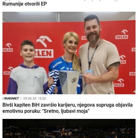
Rumunije otvorili EP
/
RUKOMET
I
05.06.26. 16:28
Bivši kapiten BiH završio karijeru, njegova supruga objavila
emotivnu poruku: "Sretno, ljubavi moja"