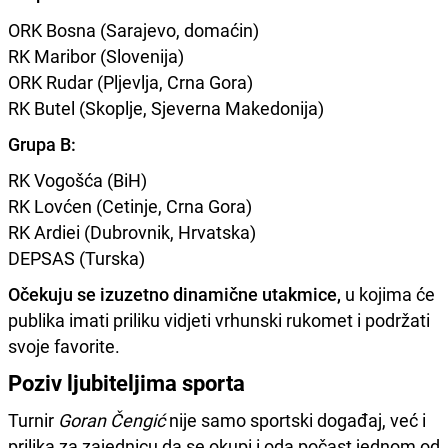
ORK Bosna (Sarajevo, domaćin)
RK Maribor (Slovenija)
ORK Rudar (Pljevlja, Crna Gora)
RK Butel (Skoplje, Sjeverna Makedonija)
Grupa B:
RK Vogošća (BiH)
RK Lovćen (Cetinje, Crna Gora)
RK Ardiei (Dubrovnik, Hrvatska)
DEPSAS (Turska)
Očekuju se izuzetno dinamične utakmice,
u kojima će
publika imati priliku vidjeti vrhunski rukomet i podržati
svoje favorite.
Poziv ljubiteljima sporta
Turnir
Goran Čengić
nije samo sportski događaj, već i
prilika za zajednicu da se okupi i oda počast jednom od