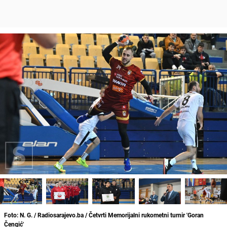
Foto: N. G. / Radiosarajevo.ba / Četvrti Memorijalni rukometni turnir 'Goran
Čengić'