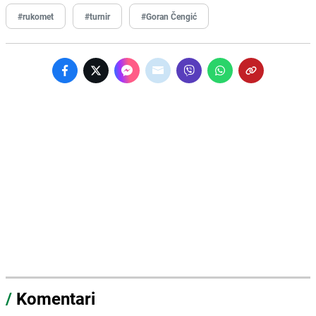
#rukomet
#turnir
#Goran Čengić
/
Komentari