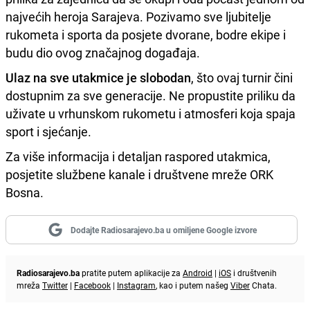
najvećih heroja Sarajeva. Pozivamo sve ljubitelje
rukometa i sporta da posjete dvorane, bodre ekipe i
budu dio ovog značajnog događaja.
Ulaz na sve utakmice je slobodan
, što ovaj turnir čini
dostupnim za sve generacije. Ne propustite priliku da
uživate u vrhunskom rukometu i atmosferi koja spaja
sport i sjećanje.
Za više informacija i detaljan raspored utakmica,
posjetite službene kanale i društvene mreže ORK
Bosna.
Dodajte Radiosarajevo.ba u omiljene Google izvore
Radiosarajevo.ba
pratite putem aplikacije za
Android
|
iOS
i društvenih
mreža
Twitter
|
Facebook
|
Instagram
, kao i putem našeg
Viber
Chata.