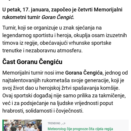
U petak, 17. januara, započeo je četvrti Memorijalni
rukometni turnir
Goran Čengić
.
Turnir, koji se organizuje u znak sjećanja na
legendarnog sportistu i heroja, okuplja osam izuzetnih
timova iz regije, obećavajući vrhunske sportske
trenutke i nezaboravnu atmosferu.
Čast Goranu Čengiću
Memorijalni turnir nosi ime
Gorana Čengića
, jednog od
najtalentovanijih rukometaša svoje generacije, koji je
svoj život dao u herojskoj žrtvi spašavanja komšije.
Ovaj sportski događaj nije samo prilika za takmičenje,
već i za podsjećanje na ljudske vrijednosti poput
hrabrosti, solidarnosti i čovječnosti.
TRENDING
Meteorolog čije prognoze čita cijela regija