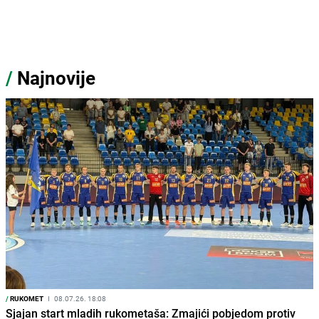
/
Najnovije
/
RUKOMET
I
08.07.26. 18:08
Sjajan start mladih rukometaša: Zmajići pobjedom protiv