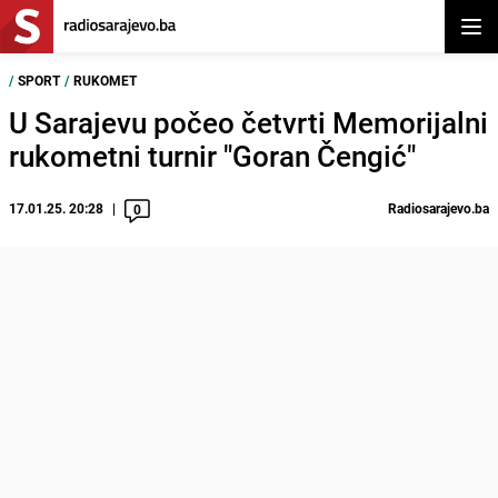
Otvor
/
SPORT
/
RUKOMET
U Sarajevu počeo četvrti Memorijalni
rukometni turnir "Goran Čengić"
17.01.25. 20:28
Radiosarajevo.ba
0