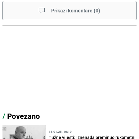
Prikaži komentare
(
0
)
/
Povezano
15.01.25. 16:10
Tužne vijesti: Iznenada preminuo rukometni