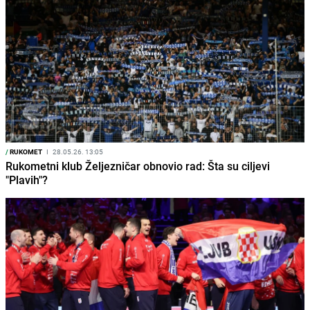
/
RUKOMET
I
28.05.26. 13:05
Rukometni klub Željezničar obnovio rad: Šta su ciljevi
"Plavih"?