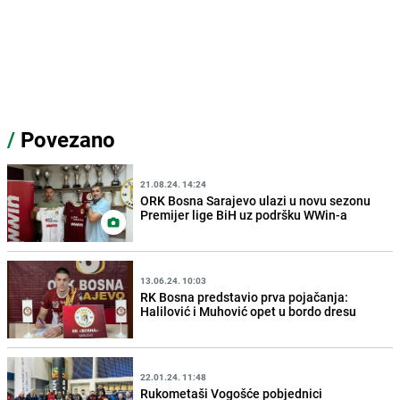
/
Povezano
21.08.24. 14:24
ORK Bosna Sarajevo ulazi u novu sezonu
Premijer lige BiH uz podršku WWin-a
13.06.24. 10:03
RK Bosna predstavio prva pojačanja:
Halilović i Muhović opet u bordo dresu
22.01.24. 11:48
Rukometaši Vogošće pobjednici