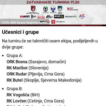
FOTO: ORK Bosna: Raspored turnira
Učesnici i grupe
Na turniru će se takmičiti osam ekipa, podijeljenih u
dvije grupe:
Grupa A:
ORK Bosna
(Sarajevo, domaćin)
RK Maribor
(Slovenija)
ORK Rudar
(Pljevlja, Crna Gora)
RK Butel
(Skoplje, Sjeverna Makedonija)
Grupa B:
RK Vogošća
(BiH)
RK Lovćen
(Cetinje, Crna Gora)