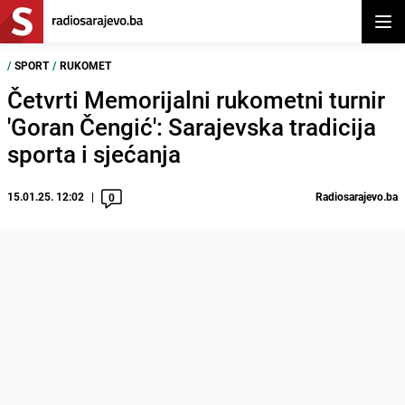
Otvor
/
SPORT
/
RUKOMET
Četvrti Memorijalni rukometni turnir
'Goran Čengić': Sarajevska tradicija
sporta i sjećanja
15.01.25. 12:02
Radiosarajevo.ba
0