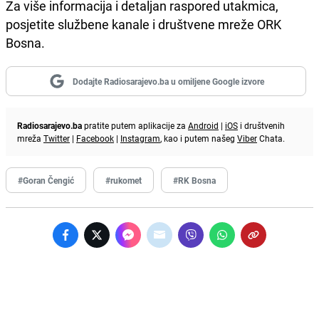
Za više informacija i detaljan raspored utakmica,
posjetite službene kanale i društvene mreže ORK
Bosna.
Dodajte Radiosarajevo.ba u omiljene Google izvore
Radiosarajevo.ba
pratite putem aplikacije za
Android
|
iOS
i društvenih
mreža
Twitter
|
Facebook
|
Instagram
, kao i putem našeg
Viber
Chata.
#Goran Čengić
#rukomet
#RK Bosna