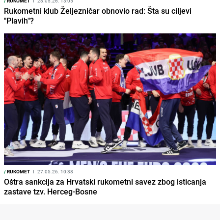
/
RUKOMET
I
28.05.26. 13:05
Rukometni klub Željezničar obnovio rad: Šta su ciljevi
"Plavih"?
/
RUKOMET
I
27.05.26. 10:38
Oštra sankcija za Hrvatski rukometni savez zbog isticanja
zastave tzv. Herceg-Bosne