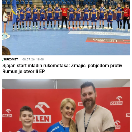
/
RUKOMET
I
08.07.26. 18:08
Sjajan start mladih rukometaša: Zmajići pobjedom protiv
Rumunije otvorili EP