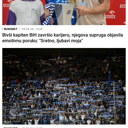
/
RUKOMET
I
05.06.26. 16:28
Bivši kapiten BiH završio karijeru, njegova supruga objavila
emotivnu poruku: "Sretno, ljubavi moja"