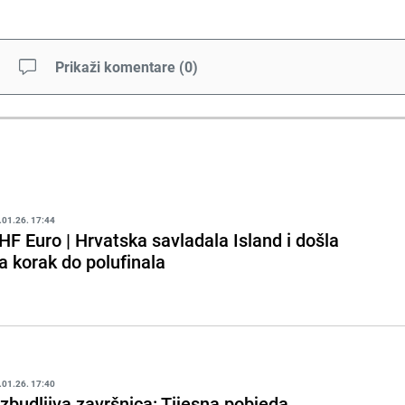
Prikaži komentare
(
0
)
.01.26. 17:44
HF Euro | Hrvatska savladala Island i došla
a korak do polufinala
.01.26. 17:40
zbudljiva završnica: Tijesna pobjeda