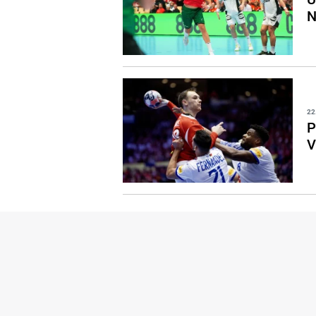
N
22
P
V