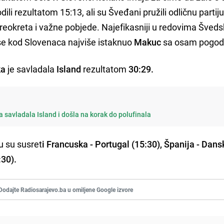
i rezultatom 15:13, ali su Šveđani pružili odličnu partiju
preokreta i važne pobjede. Najefikasniji u redovima Šveds
e kod Slovenaca najviše istaknuo
Makuc
sa osam pogod
ka
je savladala
Island
rezultatom
30:29.
a savladala Island i došla na korak do polufinala
u su susret
i Francuska - Portugal (15:30), Španija - Dans
30).
Dodajte Radiosarajevo.ba u omiljene Google izvore