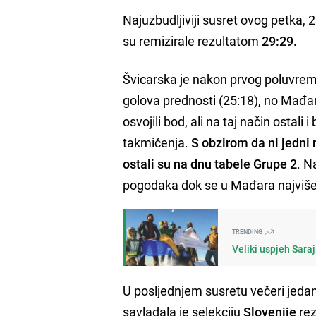
Najuzbudljiviji susret ovog petka, 
su remizirale rezultatom
29:29.
Švicarska je nakon prvog poluvrem
golova prednosti (25:18), no Mađar
osvojili bod, ali na taj način ostal
takmičenja.
S obzirom da ni jedni 
ostali su na dnu tabele Grupe 2
. N
pogodaka dok se u Mađara najviš
TRENDING
Veliki uspjeh Saraj
U posljednjem susretu večeri jeda
savladala je selekciju
Slovenije
re