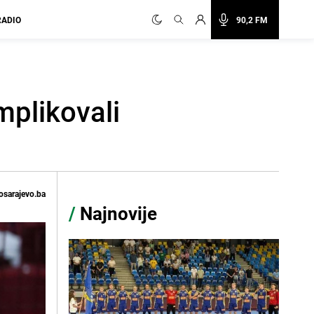
RADIO
90,2 FM
mplikovali
osarajevo.ba
/
Najnovije