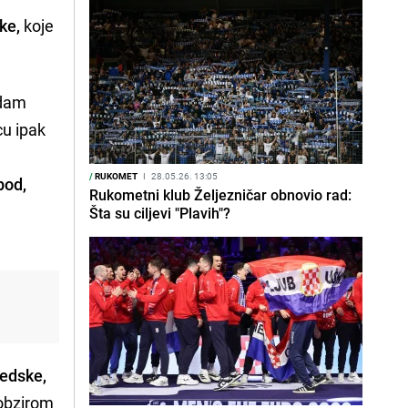
ke,
koje
edam
cu ipak
/
RUKOMET
I
28.05.26. 13:05
bod,
Rukometni klub Željezničar obnovio rad:
Šta su ciljevi "Plavih"?
edske,
 obzirom