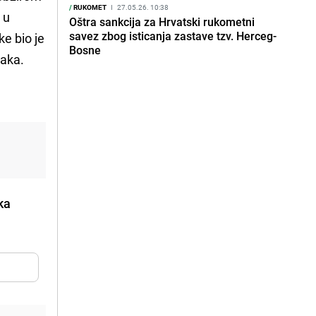
/
RUKOMET
I
27.05.26. 10:38
 u
Oštra sankcija za Hrvatski rukometni
savez zbog isticanja zastave tzv. Herceg-
ke bio je
Bosne
aka.
ka