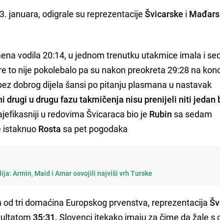
23. januara, odigrale su reprezentacije
Švicarske
i
Mađars
ena vodila 20:14, u jednom trenutku utakmice imala i s
e to nije pokolebalo pa su nakon preokreta 29:28 na kon
i i bez dobrog dijela šansi po pitanju plasmana u nastavak
ni drugi u drugu fazu takmičenja nisu prenijeli niti jedan 
ajefikasniji u redovima Švicaraca bio je
Rubin
sa sedam
e istaknuo
Rosta
sa pet pogodaka
lija: Armin, Maid i Amar osvojili najviši vrh Turske
n od tri domaćina Europskog prvenstva, reprezentacija
Šv
zultatom
35:31.
Slovenci itekako imaju za čime da žale s