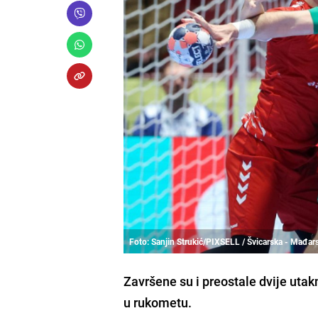
Foto: Sanjin Strukić/PIXSELL / Švicarska - Mađar
Završene su i preostale dvije ut
u rukometu.