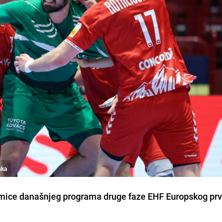
ska
akmice današnjeg programa druge faze EHF Europskog pr