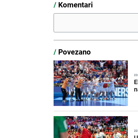
/
Komentari
/
Povezano
23
E
n
22
U