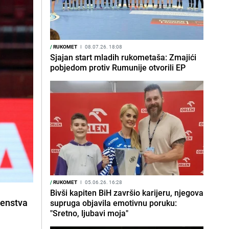
/
RUKOMET
I
08.07.26. 18:08
Sjajan start mladih rukometaša: Zmajići
pobjedom protiv Rumunije otvorili EP
/
RUKOMET
I
05.06.26. 16:28
Bivši kapiten BiH završio karijeru, njegova
venstva
supruga objavila emotivnu poruku:
"Sretno, ljubavi moja"