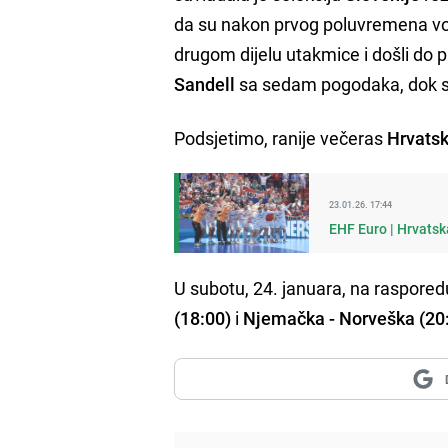
da su nakon prvog poluvremena vodil
drugom dijelu utakmice i došli do 
Sandell
sa sedam pogodaka, dok s
Podsjetimo, ranije večeras
Hrvats
23.01.26. 17:44
EHF Euro | Hrvatsk
U subotu, 24. januara, na raspored
(18:00)
i
Njemačka - Norveška (20: