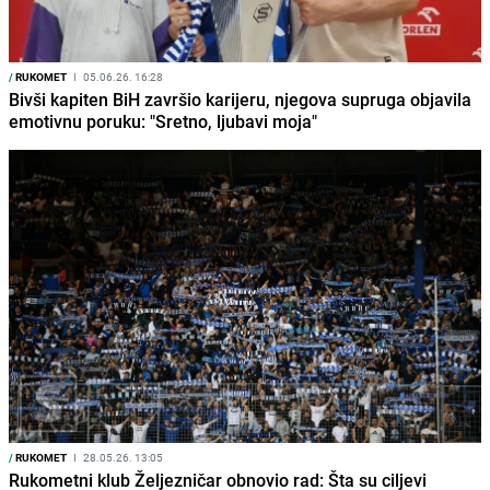
/
RUKOMET
I
05.06.26. 16:28
Bivši kapiten BiH završio karijeru, njegova supruga objavila
emotivnu poruku: "Sretno, ljubavi moja"
/
RUKOMET
I
28.05.26. 13:05
Rukometni klub Željezničar obnovio rad: Šta su ciljevi