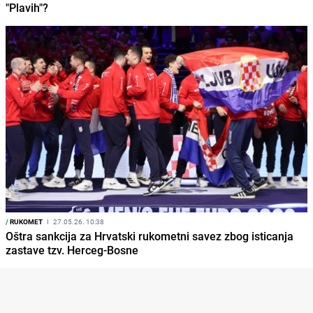
"Plavih"?
/
RUKOMET
I
27.05.26. 10:38
Oštra sankcija za Hrvatski rukometni savez zbog isticanja
zastave tzv. Herceg-Bosne