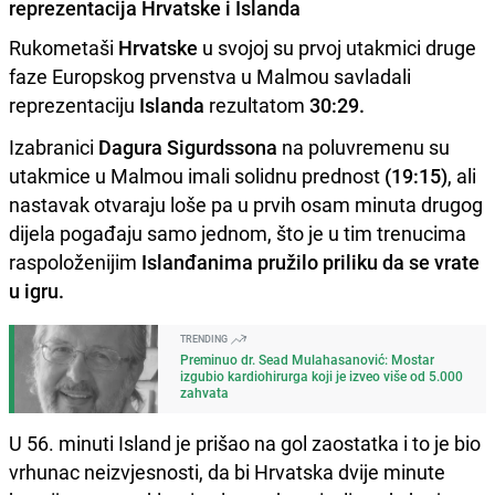
reprezentacija Hrvatske i Islanda
Rukometaši
Hrvatske
u svojoj su prvoj utakmici druge
faze Europskog prvenstva u Malmou savladali
reprezentaciju
Islanda
rezultatom
30:29.
Izabranici
Dagura Sigurdssona
na poluvremenu su
utakmice u Malmou imali solidnu prednost
(19:15)
, ali
nastavak otvaraju loše pa u prvih osam minuta drugog
dijela pogađaju samo jednom, što je u tim trenucima
raspoloženijim
Islanđanima pružilo priliku da se vrate
u igru.
TRENDING
Preminuo dr. Sead Mulahasanović: Mostar
izgubio kardiohirurga koji je izveo više od 5.000
zahvata
U 56. minuti Island je prišao na gol zaostatka i to je bio
vrhunac neizvjesnosti, da bi Hrvatska dvije minute