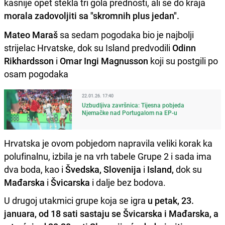
kasnije opet stekla tri gola prednosti, ali se do kraja
morala zadovoljiti sa "skromnih plus jedan".
Mateo Maraš
sa sedam pogodaka bio je najbolji
strijelac Hrvatske, dok su Island predvodili
Odinn
Rikhardsson
i
Omar Ingi Magnusson
koji su postgili po
osam pogodaka
22.01.26. 17:40
Uzbudljiva završnica: Tijesna pobjeda
Njemačke nad Portugalom na EP-u
Hrvatska je ovom pobjedom napravila veliki korak ka
polufinalnu, izbila je na vrh tabele Grupe 2 i sada ima
dva boda, kao i
Švedska, Slovenija
i
Island,
dok su
Mađarska
i
Švicarska
i dalje bez bodova.
U drugoj utakmici grupe koja se igra
u petak, 23.
januara, od 18 sati sastaju se Švicarska i Mađarska, a