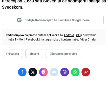
u trećoj od 20:30 sati Slovenija će dodmjeriti snage sa
Švedskom.
Dodajte Radiosarajevo.ba u omiljene Google izvore
Radiosarajevo.ba
pratite putem aplikacije za
Android
|
iOS
i društvenih
mreža
Twitter
|
Facebook
|
Instagram
, kao i putem našeg
Viber
Chata.
#Hrvatska
#Island
#Europsko prvenstvo