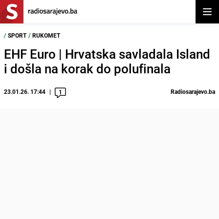
Otvor
/
SPORT
/
RUKOMET
EHF Euro | Hrvatska savladala Island
i došla na korak do polufinala
23.01.26. 17:44
Radiosarajevo.ba
1