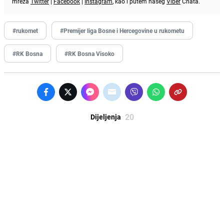
mreža
Twitter
|
Facebook
|
Instagram
, kao i putem našeg
Viber
Chata.
#rukomet
#Premijer liga Bosne i Hercegovine u rukometu
#RK Bosna
#RK Bosna Visoko
20
Dijeljenja