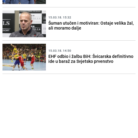
15.03.18. 15:32
Šuman utučen i motiviran: Ostaje velika žal,
ali moramo dalje
15.03.18. 14:50
EHF odbio i žalbu BiH: Švicarska definitivno
ide u baraž za Svjetsko prvenstvo