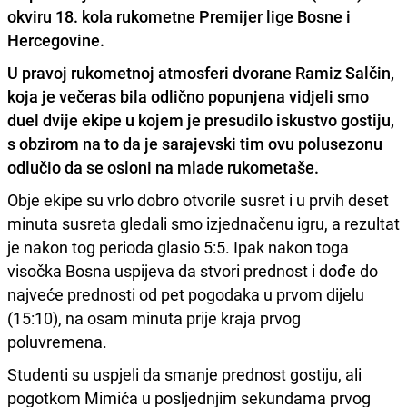
okviru 18. kola rukometne Premijer lige Bosne i
Hercegovine.
U pravoj rukometnoj atmosferi dvorane Ramiz Salčin,
koja je večeras bila odlično popunjena vidjeli smo
duel dvije ekipe u kojem je presudilo iskustvo gostiju
,
s obzirom na to da je sarajevski tim ovu polusezonu
odlučio da se osloni na mlade rukometaše.
Obje ekipe su vrlo dobro otvorile susret i u prvih deset
minuta susreta gledali smo izjednačenu igru, a rezultat
je nakon tog perioda glasio 5:5. Ipak nakon toga
visočka Bosna uspijeva da stvori prednost i dođe do
najveće prednosti od pet pogodaka u prvom dijelu
(15:10), na osam minuta prije kraja prvog
poluvremena.
Studenti su uspjeli da smanje prednost gostiju, ali
pogotkom Mimića u posljednjim sekundama prvog