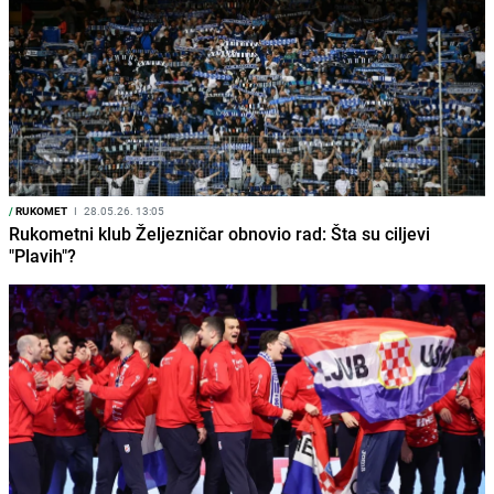
/
RUKOMET
I
28.05.26. 13:05
Rukometni klub Željezničar obnovio rad: Šta su ciljevi
"Plavih"?