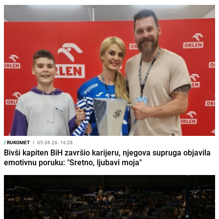
/
RUKOMET
I
05.06.26. 16:28
Bivši kapiten BiH završio karijeru, njegova supruga objavila
emotivnu poruku: "Sretno, ljubavi moja"