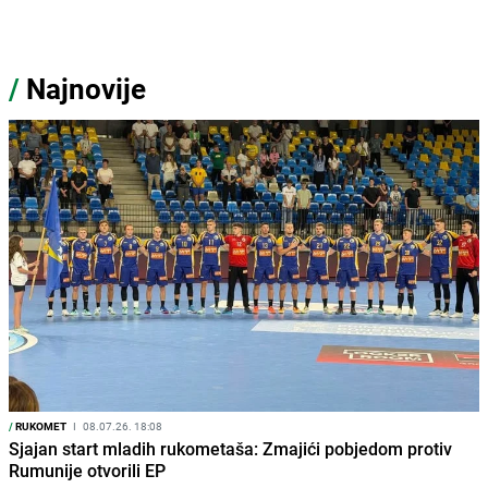
/
Najnovije
/
RUKOMET
I
08.07.26. 18:08
Sjajan start mladih rukometaša: Zmajići pobjedom protiv
Rumunije otvorili EP