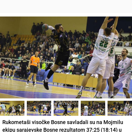
Rukometaši visočke Bosne savladali su na Mojmilu
ekipu sarajevske Bosne rezultatom 37:25 (18:14) u