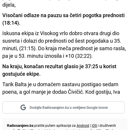
dijela,
Visočani odlaze na pauzu sa četiri pogotka prednosti
(18:14).
Iskusna ekipa iz Visokog vrlo dobro otvara drugi dio
susreta i dolazi do prednosti od šest pogodaka u 35.
minuti, (21:15). Do kraja meča prednost je samo rasla,
pa je u 53. minutu iznosila i +10 (32:22).
Na kraju, konačan rezultat glasio je 37:25 u korist
gostujuće ekipe.
Tarik Balta je u domaćem sastavu postigao sedam
poena, a gol manje je dodao Čivičić. Kod gostiju, Iva
Dodajte Radiosarajevo.ba u omiljene Google izvore
Radiosarajevo.ba
pratite putem aplikacije za
Android
|
iOS
i društvenih