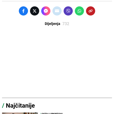
732
Dijeljenja
/
Najčitanije
/
OSTALI SPORTOVI