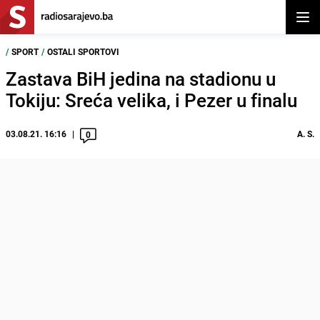
Otvor
/
SPORT
/
OSTALI SPORTOVI
Zastava BiH jedina na stadionu u
Tokiju: Sreća velika, i Pezer u finalu
03.08.21. 16:16
A. S.
0