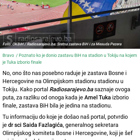
Foto: OKBiH / Radiosarajevo.ba: Sretna zastava BiH i za Mesuda Pezera
Bravo /
Poznato ko je donio zastavu BiH na stadion u Tokiju na kojem
je Tuka izborio finale
No, ono što nas posebno raduje je zastava Bosne i
Hercegovine na Olimpijskom stadionu stadionu u
Tokiju. Kako portal
Radiosarajevo.ba
saznaje ovoga
puta, za razliku od onoga kada je
Amel Tuka
izborio
finale, zastava BiH bila je jedina na stadionu.
Tu informaciju do koje je došao naš portal, potvrdio
je
dr sci Saida Fazlagića
, generalnog sekretara
Olimpijskog komiteta Bosne i Hercegovine, koji je šef