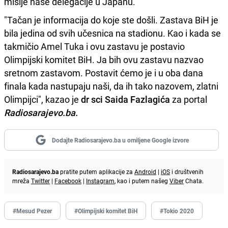
misije naše delegacije u Japanu.
"Tačan je informacija do koje ste došli. Zastava BiH je
bila jedina od svih učesnica na stadionu. Kao i kada se
takmičio Amel Tuka i ovu zastavu je postavio
Olimpijski komitet BiH. Ja bih ovu zastavu nazvao
sretnom zastavom. Postavit ćemo je i u oba dana
finala kada nastupaju naši, da ih tako nazovem, zlatni
Olimpijci", kazao je
dr sci Saida Fazlagića
za portal
Radiosarajevo.ba.
Dodajte Radiosarajevo.ba u omiljene Google izvore
Radiosarajevo.ba
pratite putem aplikacije za
Android
|
iOS
i društvenih
mreža
Twitter
|
Facebook
|
Instagram
, kao i putem našeg
Viber
Chata.
#Mesud Pezer
#Olimpijski komitet BiH
#Tokio 2020