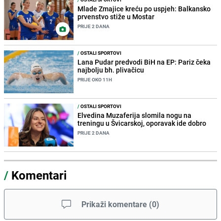
Mlade Zmajice kreću po uspjeh: Balkansko
prvenstvo stiže u Mostar
PRIJE 2 DANA
/
OSTALI SPORTOVI
Lana Pudar predvodi BiH na EP: Pariz čeka
najbolju bh. plivačicu
PRIJE OKO 11H
/
OSTALI SPORTOVI
Elvedina Muzaferija slomila nogu na
treningu u Švicarskoj, oporavak ide dobro
PRIJE 2 DANA
/
Komentari
Prikaži komentare
(
0
)