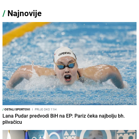
/
Najnovije
/
OSTALI SPORTOVI
I
PRIJE OKO 11H
Lana Pudar predvodi BiH na EP: Pariz čeka najbolju bh.
plivačicu