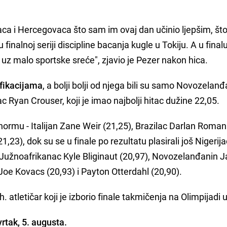
a i Hercegovaca što sam im ovaj dan učinio ljepšim, što
inalnoj seriji discipline bacanja kugle u Tokiju. A u finalu
uz malo sportske sreće", zjavio je Pezer nakon hica.
ifikacijama
, a bolji bolji od njega bili su samo Novozelan
Ryan Crouser, koji je imao najbolji hitac dužine 22,05.
normu - Italijan Zane Weir (21,25), Brazilac Darlan Roman
23), dok su se u finale po rezultatu plasirali još Nigerija
žnoafrikanac Kyle Bliginaut (20,97), Novozelanđanin Ja
Joe Kovacs (20,93) i Payton Otterdahl (20,90).
 atletičar koji je izborio finale takmičenja na Olimpijadi u
rtak, 5. augusta.