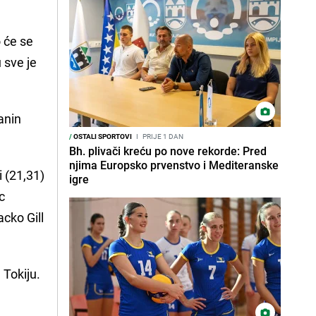
 će se
 sve je
đanin
/
OSTALI SPORTOVI
I
PRIJE 1 DAN
Bh. plivači kreću po nove rekorde: Pred
njima Europsko prvenstvo i Mediteranske
i (21,31)
igre
c
cko Gill
 Tokiju.