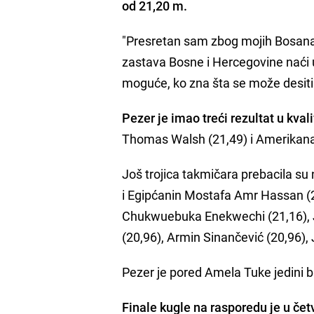
od 21,20 m.
"Presretan sam zbog mojih Bosanac
zastava Bosne i Hercegovine naći u f
moguće, ko zna šta se može desiti 
Pezer je imao treći rezultat u kval
Thomas Walsh (21,49) i Amerikanac 
Još trojica takmičara prebacila su 
i Egipćanin Mostafa Amr Hassan (21,
Chukwuebuka Enekwechi (21,16), Ju
(20,96), Armin Sinančević (20,96), 
Pezer je pored Amela Tuke jedini bh.
Finale kugle na rasporedu je u četv