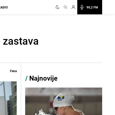
RADIO
90,2 FM
 zastava
Fena
/
Najnovije