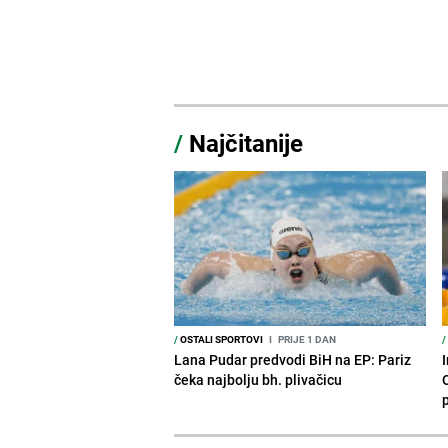
/
Najčitanije
/
OSTALI SPORTOVI
I
PRIJE 1 DAN
/
Lana Pudar predvodi BiH na EP: Pariz
čeka najbolju bh. plivačicu