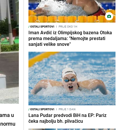
/
OSTALI SPORTOVI
I
PRIJE OKO 1H
Iman Avdić iz Olimpijskog bazena Otoka
prema medaljama: "Nemojte prestati
sanjati velike snove"
/
OSTALI SPORTOVI
I
PRIJE 1 DAN
rama u
Lana Pudar predvodi BiH na EP: Pariz
čeka najbolju bh. plivačicu
o normu