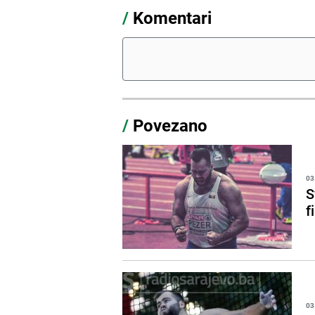
/
Komentari
/
Povezano
03
S
f
03