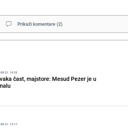
Prikaži komentare
(
2
)
.08.21. 14:22
vaka čast, majstore: Mesud Pezer je u
inalu
.08.21. 13:17