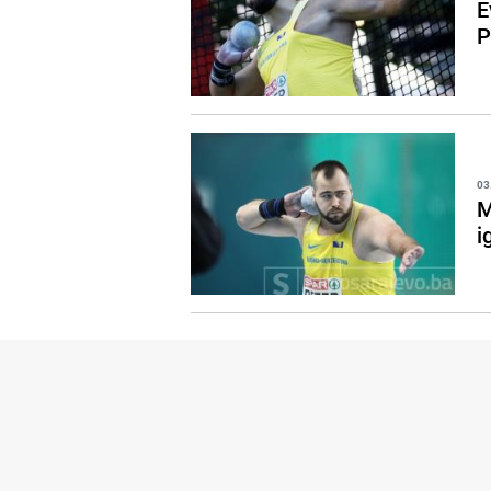
E
P
03
M
i