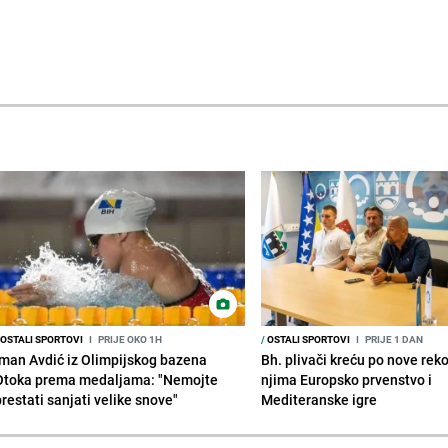
OSTALI SPORTOVI
I
PRIJE OKO 1H
/
OSTALI SPORTOVI
I
PRIJE 1 DAN
Iman Avdić iz Olimpijskog bazena
Bh. plivači kreću po nove rek
Otoka prema medaljama: "Nemojte
njima Europsko prvenstvo i
prestati sanjati velike snove"
Mediteranske igre