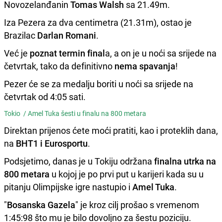
Novozelanđanin
Tomas Walsh
sa 21.49m.
Iza Pezera za dva centimetra (21.31m), ostao je
Brazilac
Darlan Romani
.
Već je
poznat termin final
a, a on je u noći sa srijede na
četvrtak, tako da definitivno
nema spavanja
!
Pezer će se za medalju boriti u noći sa srijede na
četvrtak od 4:05 sati.
Tokio /
Amel Tuka šesti u finalu na 800 metara
Direktan prijenos ćete moći pratiti, kao i proteklih dana,
na
BHT1 i Eurosportu
.
Podsjetimo, danas je u Tokiju održana
finalna utrka na
800 metara
u kojoj je po prvi put u karijeri kada su u
pitanju Olimpijske igre nastupio i
Amel Tuka
.
"
Bosanska Gazela
" je kroz cilj prošao s vremenom
1:45:98 što mu je bilo dovoljno za šestu poziciju.