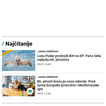
/
Najčitanije
/
OSTALI SPORTOVI
Lana Pudar predvodi BiH na EP: Pariz čeka
najbolju bh. plivačicu
PRIJE 1 DAN
/
OSTALI SPORTOVI
Bh. plivači kreću po nove rekorde: Pred
njima Europsko prvenstvo i Mediteranske
igre
PRIJE 1 DAN