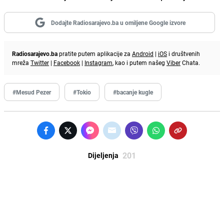
Dodajte Radiosarajevo.ba u omiljene Google izvore
Radiosarajevo.ba
pratite putem aplikacije za
Android
|
iOS
i društvenih
mreža
Twitter
|
Facebook
|
Instagram
, kao i putem našeg
Viber
Chata.
#Mesud Pezer
#Tokio
#bacanje kugle
201
Dijeljenja