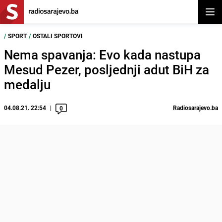
Otvor
/
SPORT
/
OSTALI SPORTOVI
Nema spavanja: Evo kada nastupa
Mesud Pezer, posljednji adut BiH za
medalju
04.08.21. 22:54
Radiosarajevo.ba
0