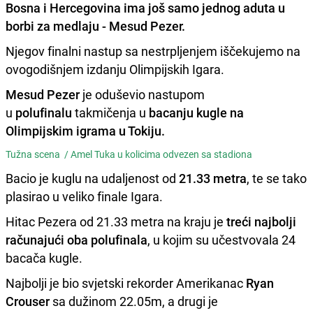
Bosna i Hercegovina ima još samo jednog aduta u
borbi za medlaju - Mesud Pezer.
Njegov finalni nastup sa nestrpljenjem iščekujemo na
ovogodišnjem izdanju Olimpijskih Igara.
Mesud Pezer
je oduševio nastupom
u
polufinalu
takmičenja u
bacanju kugle na
Olimpijskim igrama u Tokiju.
Tužna scena /
Amel Tuka u kolicima odvezen sa stadiona
Bacio je kuglu na udaljenost od
21.33 metra
, te se tako
plasirao u veliko finale Igara.
Hitac Pezera od 21.33 metra na kraju je
treći najbolji
računajući oba polufinala
, u kojim su učestvovala 24
bacača kugle.
Najbolji je bio svjetski rekorder Amerikanac
Ryan
Crouser
sa dužinom 22.05m, a drugi je