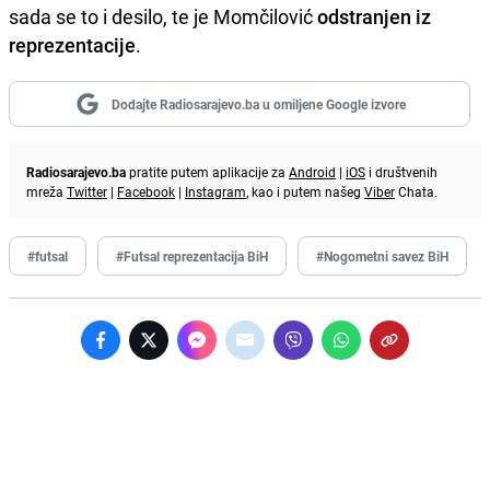
sada se to i desilo, te je Momčilović
odstranjen iz
reprezentacije
.
Dodajte Radiosarajevo.ba u omiljene Google izvore
Radiosarajevo.ba
pratite putem aplikacije za
Android
|
iOS
i društvenih
mreža
Twitter
|
Facebook
|
Instagram
, kao i putem našeg
Viber
Chata.
#futsal
#Futsal reprezentacija BiH
#Nogometni savez BiH