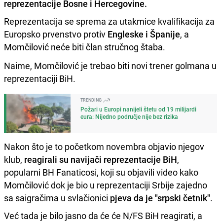
reprezentacije Bosne i Hercegovine.
Reprezentacija se sprema za utakmice kvalifikacija za
Europsko prvenstvo protiv
Engleske i Španije
, a
Momčilović neće biti član stručnog štaba.
Naime, Momčilović je trebao biti novi trener golmana u
reprezentaciji BiH.
TRENDING
Požari u Europi nanijeli štetu od 19 milijardi
eura: Nijedno područje nije bez rizika
Nakon što je to početkom novembra objavio njegov
klub,
reagirali su navijači reprezentacije BiH
,
popularni BH Fanaticosi, koji su objavili video kako
Momčilović dok je bio u reprezentaciji Srbije zajedno
sa saigračima u svlačionici
pjeva da je "srpski četnik"
.
Već tada je bilo jasno da će će N/FS BiH reagirati, a