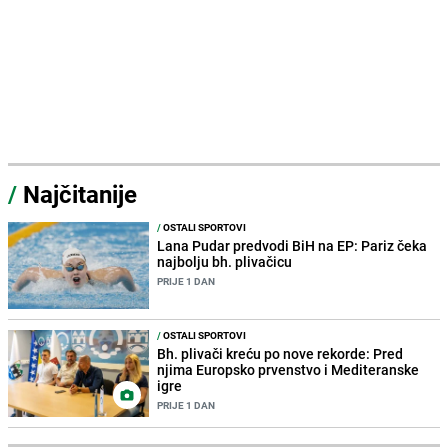
/
Najčitanije
/
OSTALI SPORTOVI
Lana Pudar predvodi BiH na EP: Pariz čeka
najbolju bh. plivačicu
PRIJE 1 DAN
/
OSTALI SPORTOVI
Bh. plivači kreću po nove rekorde: Pred
njima Europsko prvenstvo i Mediteranske
igre
PRIJE 1 DAN