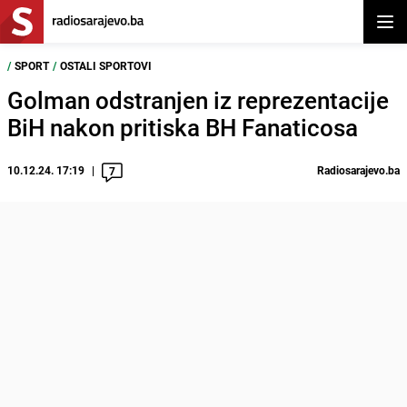
Otvor
/
SPORT
/
OSTALI SPORTOVI
Golman odstranjen iz reprezentacije
BiH nakon pritiska BH Fanaticosa
10.12.24. 17:19
Radiosarajevo.ba
7