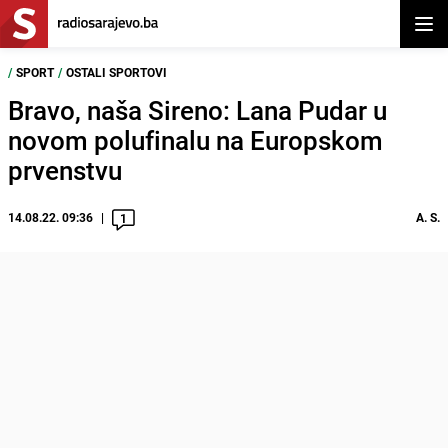
Otvor
/
SPORT
/
OSTALI SPORTOVI
Bravo, naša Sireno: Lana Pudar u
novom polufinalu na Europskom
prvenstvu
14.08.22. 09:36
A. S.
1