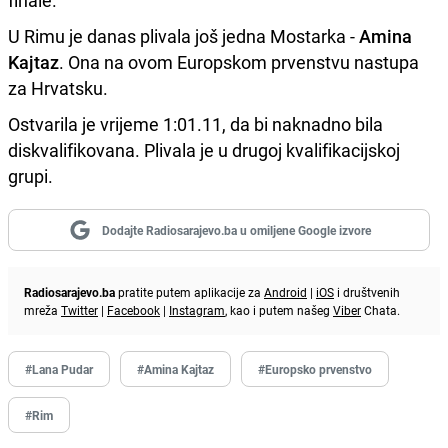
finale.
U Rimu je danas plivala još jedna Mostarka -
Amina
Kajtaz
. Ona na ovom Europskom prvenstvu nastupa
za Hrvatsku.
Ostvarila je vrijeme 1:01.11, da bi naknadno bila
diskvalifikovana. Plivala je u drugoj kvalifikacijskoj
grupi.
Dodajte Radiosarajevo.ba u omiljene Google izvore
Radiosarajevo.ba
pratite putem aplikacije za
Android
|
iOS
i društvenih
mreža
Twitter
|
Facebook
|
Instagram
, kao i putem našeg
Viber
Chata.
#Lana Pudar
#Amina Kajtaz
#Europsko prvenstvo
#Rim