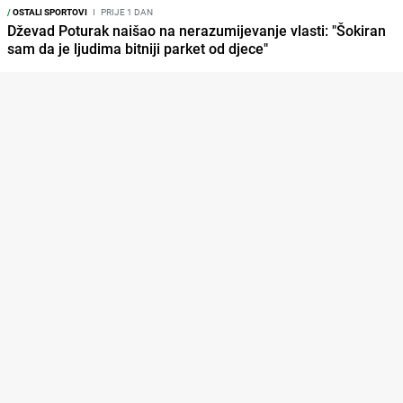
/
OSTALI SPORTOVI
I
PRIJE 1 DAN
Dževad Poturak naišao na nerazumijevanje vlasti: "Šokiran
sam da je ljudima bitniji parket od djece"