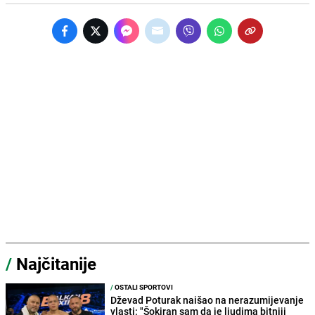
/
Najčitanije
/
OSTALI SPORTOVI
Dževad Poturak naišao na nerazumijevanje
vlasti: "Šokiran sam da je ljudima bitniji