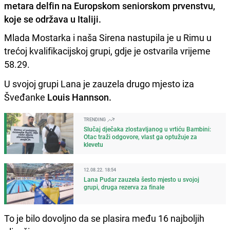
metara delfin na Europskom seniorskom prvenstvu,
koje se održava u Italiji.
Mlada Mostarka i naša Sirena nastupila je u Rimu u
trećoj kvalifikacijskoj grupi, gdje je ostvarila vrijeme
58.29.
U svojoj grupi Lana je zauzela drugo mjesto iza
Šveđanke
Louis Hannson.
TRENDING
Slučaj dječaka zlostavljanog u vrtiću Bambini:
Otac traži odgovore, vlast ga optužuje za
klevetu
12.08.22. 18:54
Lana Pudar zauzela šesto mjesto u svojoj
grupi, druga rezerva za finale
To je bilo dovoljno da se plasira među 16 najboljih