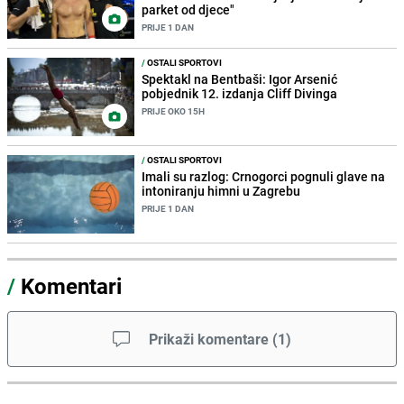
parket od djece"
PRIJE 1 DAN
/
OSTALI SPORTOVI
Spektakl na Bentbaši: Igor Arsenić
pobjednik 12. izdanja Cliff Divinga
PRIJE OKO 15H
/
OSTALI SPORTOVI
Imali su razlog: Crnogorci pognuli glave na
intoniranju himni u Zagrebu
PRIJE 1 DAN
/
Komentari
Prikaži komentare
(
1
)