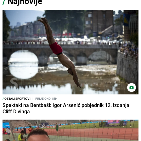
/
Najnovije
/
OSTALI SPORTOVI
I
PRIJE OKO 15H
Spektakl na Bentbaši: Igor Arsenić pobjednik 12. izdanja
Cliff Divinga