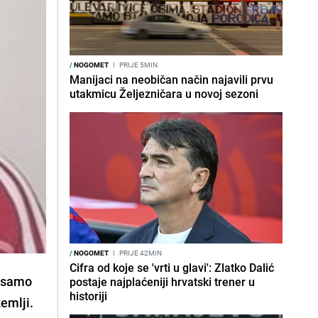
/
NOGOMET
I
PRIJE 5MIN
Manijaci na neobičan način najavili prvu
utakmicu Željezničara u novoj sezoni
/
NOGOMET
I
PRIJE 42MIN
Cifra od koje se 'vrti u glavi': Zlatko Dalić
e samo
postaje najplaćeniji hrvatski trener u
historiji
zemlji.