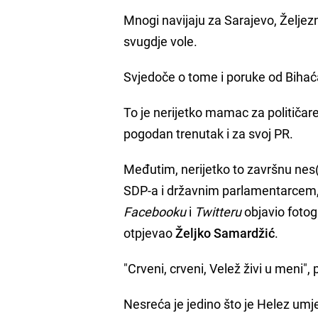
Mnogi navijaju za Sarajevo, Željezn
svugdje vole.
Svjedoče o tome i poruke od Bihać
To je nerijetko mamac za političar
pogodan trenutak i za svoj PR.
Međutim, nerijetko to završnu nes(
SDP-a i državnim parlamentarcem, 
Facebooku
i
Twitteru
objavio fotog
otpjevao
Željko Samardžić
.
"Crveni, crveni, Velež živi u meni", 
Nesreća je jedino što je Helez um