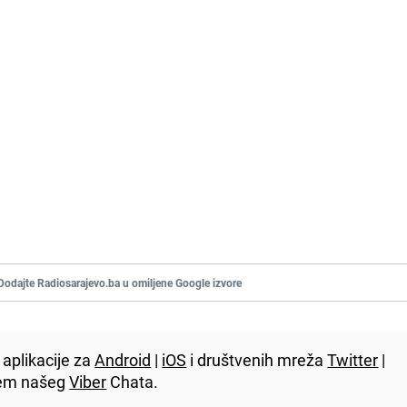
Dodajte Radiosarajevo.ba u omiljene Google izvore
aplikacije za
Android
|
iOS
i društvenih mreža
Twitter
|
utem našeg
Viber
Chata.