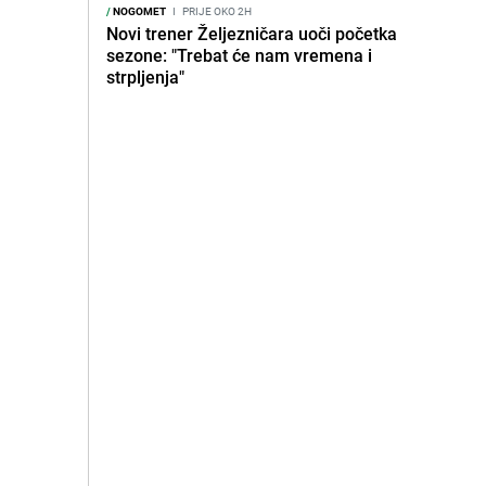
/
NOGOMET
I
PRIJE OKO 2H
Novi trener Željezničara uoči početka
sezone: "Trebat će nam vremena i
strpljenja"