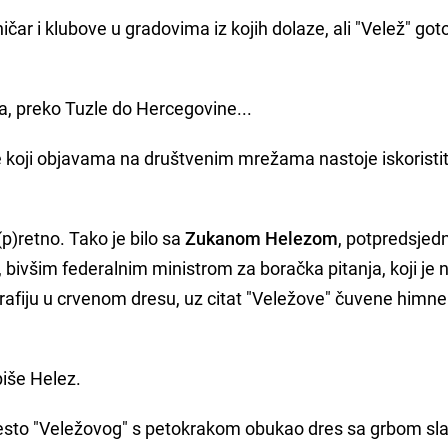
ičar i klubove u gradovima iz kojih dolaze, ali "Velež" got
a, preko Tuzle do Hercegovine...
e koji objavama na društvenim mrežama nastoje iskoristit
p)retno. Tako je bilo sa
Zukanom Helezom
, potpredsje
bivšim federalnim ministrom za boračka pitanja, koji je 
rafiju u crvenom dresu, uz citat "Veležove" čuvene himne 
piše Helez.
jesto "Veležovog" s petokrakom obukao dres sa grbom sl