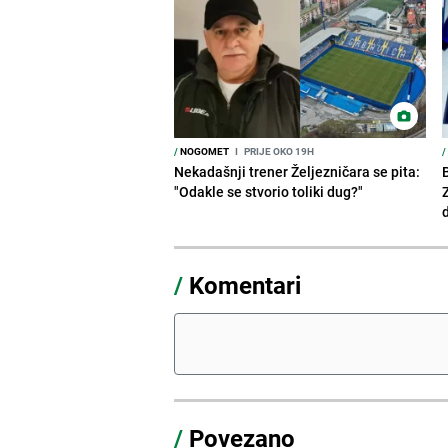
/
NOGOMET
I
PRIJE OKO 19H
/
Nekadašnji trener Željezničara se pita:
"Odakle se stvorio toliki dug?"
/
Komentari
/
Povezano