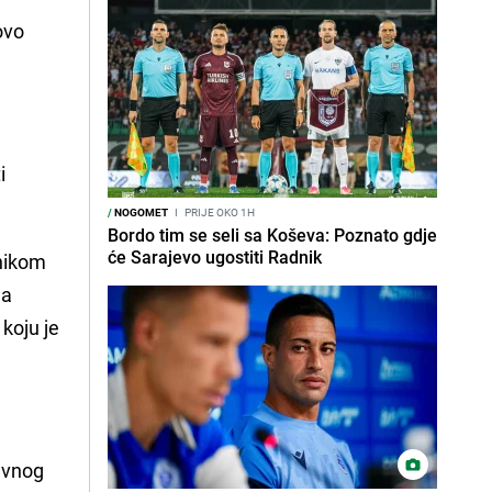
ovo
i
/
NOGOMET
I
PRIJE OKO 1H
Bordo tim se seli sa Koševa: Poznato gdje
će Sarajevo ugostiti Radnik
dnikom
na
koju je
avnog