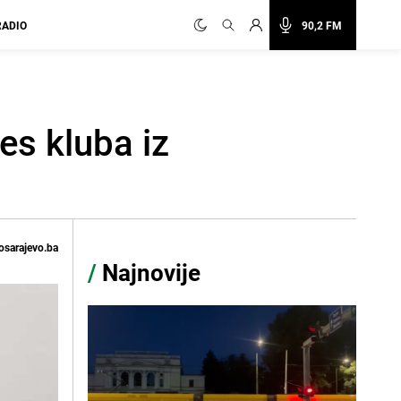
RADIO
90,2 FM
es kluba iz
osarajevo.ba
/
Najnovije