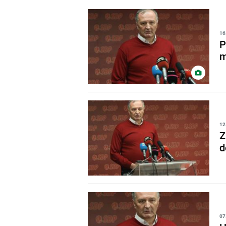
16
P
m
12
Z
d
07