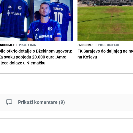
NOGOMET
I
PRIJE 1 DAN
/
NOGOMET
I
PRIJE OKO 14H
Bild otkrio detalje o Džekinom ugovoru:
FK Sarajevo do daljnjeg ne mo
Za svaku pobjedu 20.000 eura, Amra i
na Koševu
djeca dolaze u Njemačku
Prikaži komentare
(
9
)