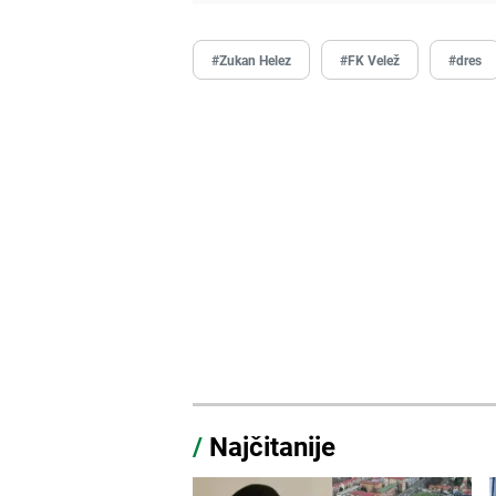
#Zukan Helez
#FK Velež
#dres
/
Najčitanije