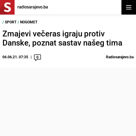
Otvor
/
SPORT
/
NOGOMET
Zmajevi večeras igraju protiv
Danske, poznat sastav našeg tima
06.06.21. 07:35
Radiosarajevo.ba
0