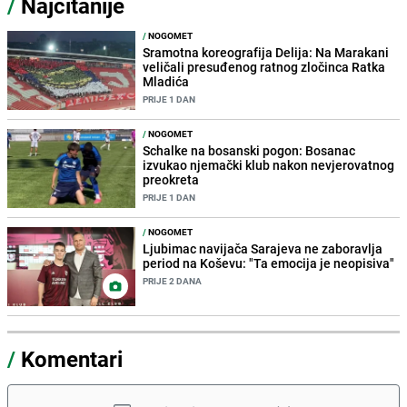
/
Najčitanije
/
NOGOMET
Sramotna koreografija Delija: Na Marakani
veličali presuđenog ratnog zločinca Ratka
Mladića
PRIJE 1 DAN
/
NOGOMET
Schalke na bosanski pogon: Bosanac
izvukao njemački klub nakon nevjerovatnog
preokreta
PRIJE 1 DAN
/
NOGOMET
Ljubimac navijača Sarajeva ne zaboravlja
period na Koševu: "Ta emocija je neopisiva"
PRIJE 2 DANA
/
Komentari