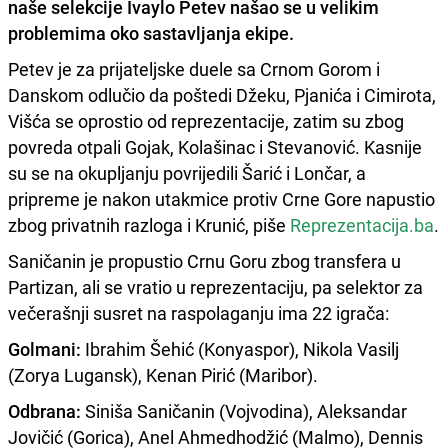
naše selekcije
Ivaylo Petev
našao se u velikim
problemima oko sastavljanja ekipe.
Petev je za prijateljske duele sa Crnom Gorom i
Danskom odlučio da poštedi Džeku, Pjanića i Cimirota,
Višća se oprostio od reprezentacije, zatim su zbog
povreda otpali Gojak, Kolašinac i Stevanović. Kasnije
su se na okupljanju povrijedili Šarić i Lončar, a
pripreme je nakon utakmice protiv Crne Gore napustio
zbog privatnih razloga i Krunić, piše
Reprezentacija.ba
.
Saničanin je propustio Crnu Goru zbog transfera u
Partizan, ali se vratio u reprezentaciju, pa selektor za
večerašnji susret na raspolaganju ima 22 igrača:
Golmani:
Ibrahim Šehić (Konyaspor), Nikola Vasilj
(Zorya Lugansk), Kenan Pirić (Maribor).
Odbrana:
Siniša Saničanin (Vojvodina), Aleksandar
Jovičić (Gorica), Anel Ahmedhodžić (Malmo), Dennis