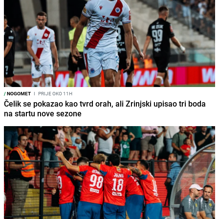
/
NOGOMET
I
PRIJE OKO 11H
Čelik se pokazao kao tvrd orah, ali Zrinjski upisao tri boda
na startu nove sezone