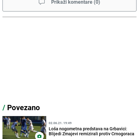
Prikaži komentare
(
0
)
/
Povezano
02.06.21. 19:49
Loša nogometna predstava na Grbavici:
Blijedi Zmajevi remizirali protiv Crnogoraca