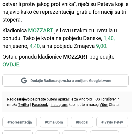
ostvarili protiv jakog protivnika”, riječi su Peteva koji je
najavio kako će reprezentacija igrati u formaciji sa tri
stopera.
Kladionica
MOZZART
je i ovu utakmicu uvrstila u
ponudu. Tako je kvota na pobjedu Danske,
1,40,
neriješeno,
4,40
, a na pobjedu Zmajeva
9,00
.
Ostalu ponudu kladionice
MOZZART
pogledajte
OVDJE
.
Dodajte Radiosarajevo.ba u omiljene Google izvore
Radiosarajevo.ba
pratite putem aplikacije za
Android
|
iOS
i društvenih
mreža
Twitter
|
Facebook
|
Instagram
, kao i putem našeg
Viber
Chata.
#reprezentacija
#Crna Gora
#fudbal
#Ivaylo Petev