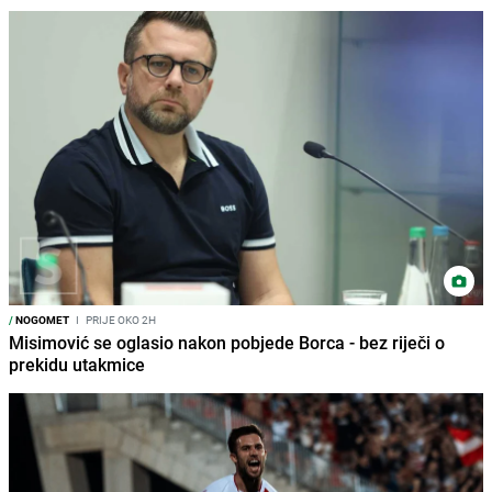
/
NOGOMET
I
PRIJE OKO 2H
Misimović se oglasio nakon pobjede Borca - bez riječi o
prekidu utakmice