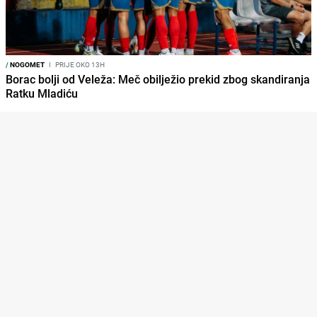
/
NOGOMET
I
PRIJE OKO 13H
Borac bolji od Veleža: Meč obilježio prekid zbog skandiranja
Ratku Mladiću