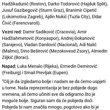
Hadžikadunić (Rostov), Darko Todorović (Hajduk Split),
Jusuf Gazibegović (Sturm Graz), Branimir Cipetić
(Lokomotiva Zagreb), Ajdin Nukić (Tuzla City), Eldar
Ćivić (Ferencvaroš).
Vezni red:
Damir Sadiković (Cracovia), Amir
Hadžiahmetović (Konyaspor), Andrej Đokanović
(Sarajevo), Vladan Danilović (Nacional), Adi Nalić
(Malmo), Dino Beširović (Mezokovesd Zsory), Almedin
Ziljkić (Borac).
Napad:
Luka Menalo (Rijeka), Ermedin Demirović
(Freiburg) i Smail Prevljak (Eupen).
“Cilj je da izgledamo bolje i nadam se da ćemo uspjeti
u tome. Naša reprezentacija je bez pobjede dugo
vremena, ali ćemo učiniti sve da odigramo što je
moguće bolje. Siguran sam da će pobjeda doći.
Pobjeda bi nam značila mnogo, pogotovo ako bi je