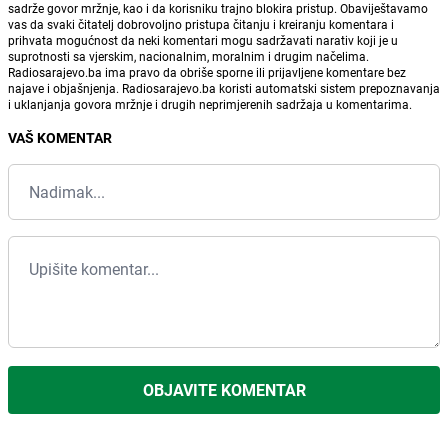
sadrže govor mržnje, kao i da korisniku trajno blokira pristup. Obaviještavamo
vas da svaki čitatelj dobrovoljno pristupa čitanju i kreiranju komentara i
prihvata mogućnost da neki komentari mogu sadržavati narativ koji je u
suprotnosti sa vjerskim, nacionalnim, moralnim i drugim načelima.
Radiosarajevo.ba ima pravo da obriše sporne ili prijavljene komentare bez
najave i objašnjenja. Radiosarajevo.ba koristi automatski sistem prepoznavanja
i uklanjanja govora mržnje i drugih neprimjerenih sadržaja u komentarima.
VAŠ KOMENTAR
OBJAVITE KOMENTAR