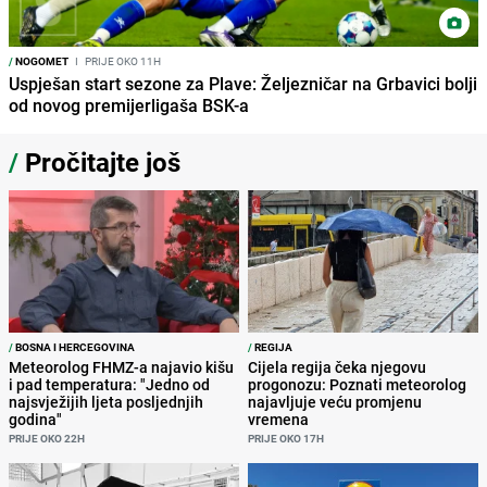
/
NOGOMET
I
PRIJE OKO 11H
Uspješan start sezone za Plave: Željezničar na Grbavici bolji
od novog premijerligaša BSK-a
/
Pročitajte još
/
BOSNA I HERCEGOVINA
/
REGIJA
Meteorolog FHMZ-a najavio kišu
Cijela regija čeka njegovu
i pad temperatura: "Jedno od
progonozu: Poznati meteorolog
najsvježijih ljeta posljednjih
najavljuje veću promjenu
godina"
vremena
PRIJE OKO 22H
PRIJE OKO 17H