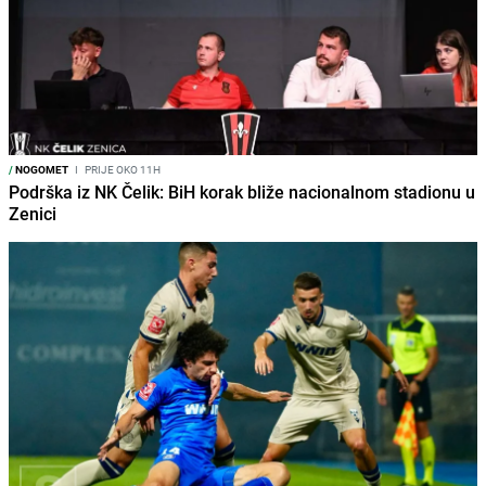
/
NOGOMET
I
PRIJE OKO 11H
Podrška iz NK Čelik: BiH korak bliže nacionalnom stadionu u
Zenici