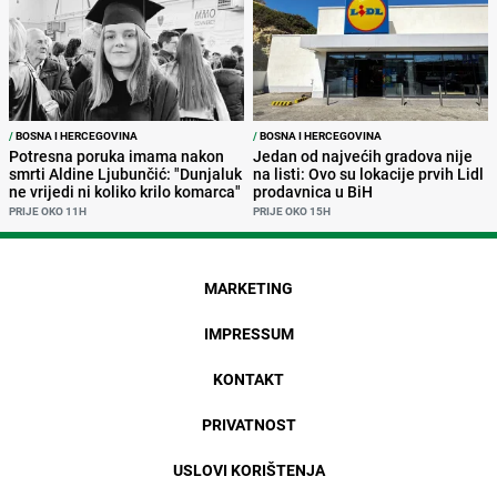
/
BOSNA I HERCEGOVINA
/
BOSNA I HERCEGOVINA
Potresna poruka imama nakon
Jedan od najvećih gradova nije
smrti Aldine Ljubunčić: "Dunjaluk
na listi: Ovo su lokacije prvih Lidl
ne vrijedi ni koliko krilo komarca"
prodavnica u BiH
PRIJE OKO 11H
PRIJE OKO 15H
MARKETING
IMPRESSUM
KONTAKT
PRIVATNOST
USLOVI KORIŠTENJA