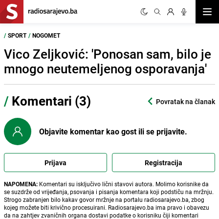
Otvor
/
SPORT
/
NOGOMET
Vico Zeljković: 'Ponosan sam, bilo je
mnogo neutemeljenog osporavanja'
/
Komentari (3)
Povratak na članak
Objavite komentar kao gost ili se prijavite.
Prijava
Registracija
NAPOMENA:
Komentari su isključivo lični stavovi autora. Molimo korisnike da
se suzdrže od vrijeđanja, psovanja i pisanja komentara koji podstiču na mržnju.
Strogo zabranjen bilo kakav govor mržnje na portalu radiosarajevo.ba, zbog
kojeg možete biti krivično procesuirani. Radiosarajevo.ba ima pravo i obavezu
da na zahtjev zvaničnih organa dostavi podatke o korisniku čiji komentari