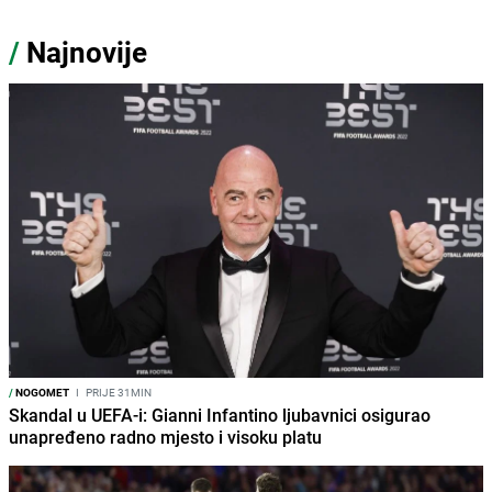
/
Najnovije
/
NOGOMET
I
PRIJE 31MIN
Skandal u UEFA-i: Gianni Infantino ljubavnici osigurao
unapređeno radno mjesto i visoku platu