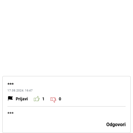
***
17.08.2024. 16:47
Prijavi
1
0
***
Odgovori