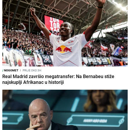
/
NOGOMET
I
PRIJE OKO 3H
Real Madrid završio megatransfer: Na Bernabeu stiže
najskuplji Afrikanac u historiji