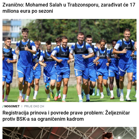
Zvanično: Mohamed Salah u Trabzonsporu, zarađivat će 17
miliona eura po sezoni
/
NOGOMET
I
PRIJE OKO 2H
Registracija prinova i povrede prave problem: Željezničar
protiv BSK-a sa ograničenim kadrom