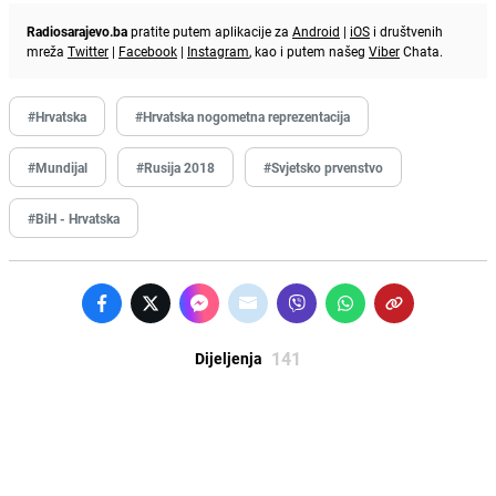
Radiosarajevo.ba
pratite putem aplikacije za
Android
|
iOS
i društvenih
mreža
Twitter
|
Facebook
|
Instagram
, kao i putem našeg
Viber
Chata.
#Hrvatska
#Hrvatska nogometna reprezentacija
#Mundijal
#Rusija 2018
#Svjetsko prvenstvo
#BiH - Hrvatska
141
Dijeljenja