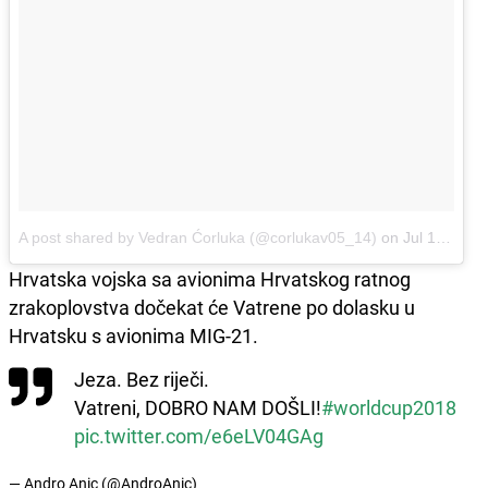
A post shared by Vedran Ćorluka (@corlukav05_14)
on
Jul 16, 2018 at 3:21am PDT
Hrvatska vojska sa avionima Hrvatskog ratnog
zrakoplovstva dočekat će Vatrene po dolasku u
Hrvatsku s avionima MIG-21.
Jeza. Bez riječi.
Vatreni, DOBRO NAM DOŠLI!
#worldcup2018
pic.twitter.com/e6eLV04GAg
— Andro Anic (@AndroAnic)