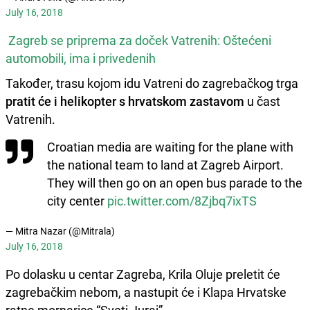
July 16, 2018
Zagreb se priprema za doček Vatrenih: Oštećeni
automobili, ima i privedenih
Također, trasu kojom idu Vatreni do zagrebačkog trga
pratit će i helikopter s hrvatskom zastavom
u čast
Vatrenih.
Croatian media are waiting for the plane with
the national team to land at Zagreb Airport.
They will then go on an open bus parade to the
city center
pic.twitter.com/8Zjbq7ixTS
— Mitra Nazar (@Mitrala)
July 16, 2018
Po dolasku u centar Zagreba, Krila Oluje preletit će
zagrebačkim nebom, a nastupit će i Klapa Hrvatske
ratne mornarice “Sveti Juraj”.