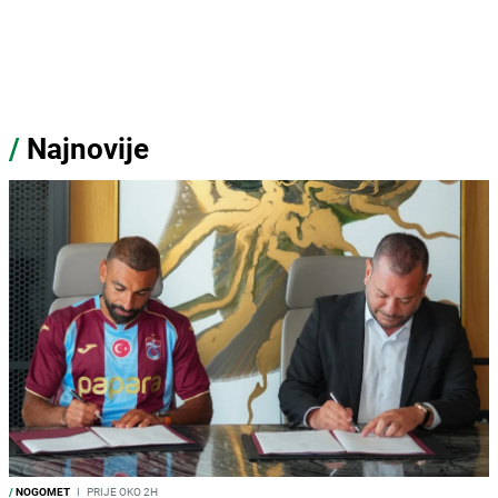
/
Najnovije
/
NOGOMET
I
PRIJE OKO 2H