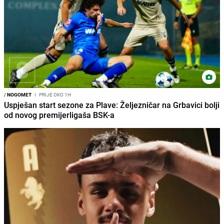
/
NOGOMET
I
PRIJE OKO 1H
Uspješan start sezone za Plave: Željezničar na Grbavici bolji
od novog premijerligaša BSK-a