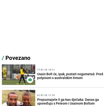
/
Povezano
17.07.18. 13:11
Usain Bolt će, ipak, postati nogometaš: Pred
potpisom s australskim timom
01.07.18. 11:19
Prepoznajete li ga kao dječaka: Danas ga
upoređuju s Peleom i Usainom Boltom