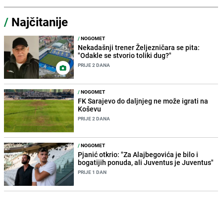
/
Najčitanije
/
NOGOMET
Nekadašnji trener Željezničara se pita:
"Odakle se stvorio toliki dug?"
PRIJE 2 DANA
/
NOGOMET
FK Sarajevo do daljnjeg ne može igrati na
Koševu
PRIJE 2 DANA
/
NOGOMET
Pjanić otkrio: "Za Alajbegovića je bilo i
bogatijih ponuda, ali Juventus je Juventus"
PRIJE 1 DAN