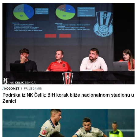
/
NOGOMET
I
PRIJE 54MIN
Podrška iz NK Čelik: BiH korak bliže nacionalnom stadionu u
Zenici