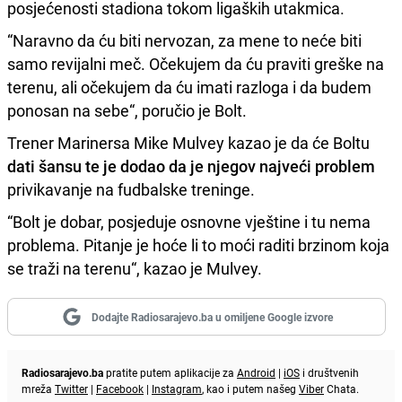
posjećenosti stadiona tokom ligaških utakmica.
“Naravno da ću biti nervozan, za mene to neće biti
samo revijalni meč. Očekujem da ću praviti greške na
terenu, ali očekujem da ću imati razloga i da budem
ponosan na sebe“, poručio je Bolt.
Trener Marinersa Mike Mulvey kazao je da će Boltu
dati šansu te je dodao da je njegov najveći problem
privikavanje na fudbalske treninge.
“Bolt je dobar, posjeduje osnovne vještine i tu nema
problema. Pitanje je hoće li to moći raditi brzinom koja
se traži na terenu“, kazao je Mulvey.
Dodajte Radiosarajevo.ba u omiljene Google izvore
Radiosarajevo.ba
pratite putem aplikacije za
Android
|
iOS
i društvenih
mreža
Twitter
|
Facebook
|
Instagram
, kao i putem našeg
Viber
Chata.