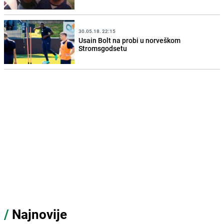
30.05.18. 22:15
Usain Bolt na probi u norveškom
Stromsgodsetu
/
Najnovije