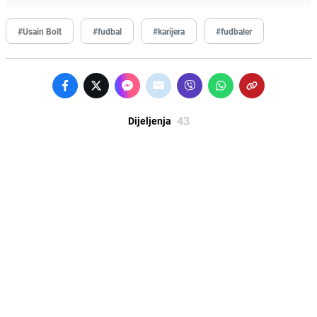
#Usain Bolt
#fudbal
#karijera
#fudbaler
43
Dijeljenja