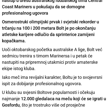
nastup u dresu australskog fudbalskog tima Central
Coast Mariners u pokušaju da se domogne
profesionalnog ugovora
Osmerostruki olimpijski prvak i
svjetski rekorder u
trčanju na 100 i 200 metara
Bolt je po okončanju
atletske karijere odlučio da sprinterice zamijeni
kopačkama.
Uoči oktobarskog početka australske A lige, Bolt već
sedmicu trenira s timom Marinersa i u petak će
nastupiti na pripremnoj utakmici protiv amaterske
ekipe istog kluba.
Iako meč ima revijalni karakter, Boltu je to svojevrsni
ispit za dobijanje profesionalnog ugovora.
U klubu su svjesni Boltove popularnosti i očekuju
najmanje
12.000 gledalaca na meču koji će se igrati u
Gosfordu
, što je trostruko više od prosječne