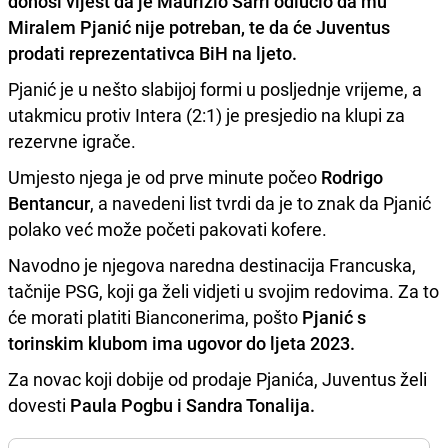
donosi vijest da je
Maurizio Sarri
odlučio da mu
Miralem Pjanić
nije potreban, te da će Juventus
prodati reprezentativca BiH na ljeto.
Pjanić je u nešto slabijoj formi u posljednje vrijeme, a
utakmicu protiv Intera (2:1) je presjedio na klupi za
rezervne igrače.
Umjesto njega je od prve minute počeo
Rodrigo
Bentancur
, a navedeni list tvrdi da je to znak da Pjanić
polako već može početi pakovati kofere.
Navodno je njegova naredna destinacija Francuska,
tačnije PSG, koji ga želi vidjeti u svojim redovima. Za to
će morati platiti Bianconerima, pošto
Pjanić s
torinskim klubom ima ugovor do ljeta 2023.
Za novac koji dobije od prodaje Pjanića, Juventus želi
dovesti
Paula Pogbu i Sandra Tonalija.