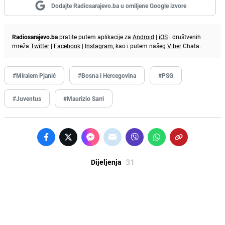
Dodajte Radiosarajevo.ba u omiljene Google izvore
Radiosarajevo.ba
pratite putem aplikacije za
Android
|
iOS
i društvenih
mreža
Twitter
|
Facebook
|
Instagram
, kao i putem našeg
Viber
Chata.
#Miralem Pjanić
#Bosna i Hercegovina
#PSG
#Juventus
#Maurizio Sarri
31
Dijeljenja