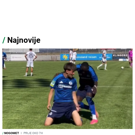
/
Najnovije
/
NOGOMET
I
PRIJE OKO 7H