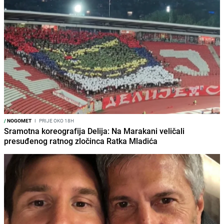
/
NOGOMET
I
PRIJE OKO 18H
Sramotna koreografija Delija: Na Marakani veličali
presuđenog ratnog zločinca Ratka Mladića