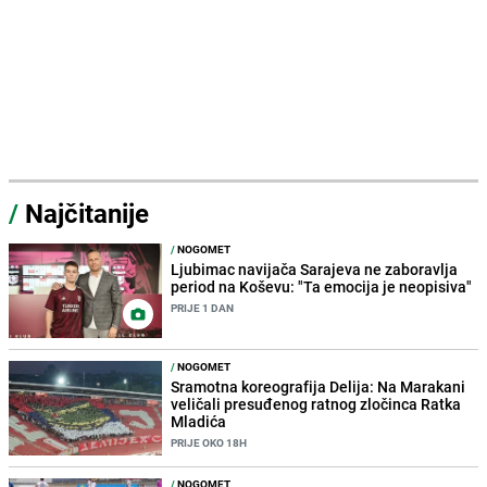
/
Najčitanije
/
NOGOMET
Ljubimac navijača Sarajeva ne zaboravlja
period na Koševu: "Ta emocija je neopisiva"
PRIJE 1 DAN
/
NOGOMET
Sramotna koreografija Delija: Na Marakani
veličali presuđenog ratnog zločinca Ratka
Mladića
PRIJE OKO 18H
/
NOGOMET