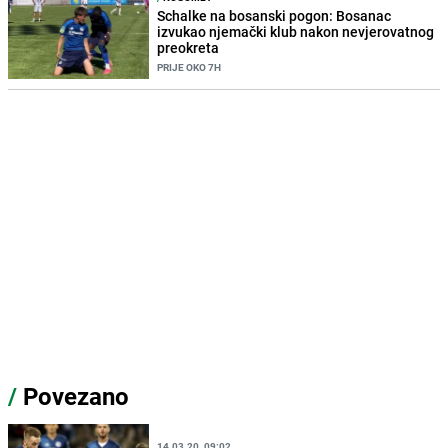
Schalke na bosanski pogon: Bosanac
izvukao njemački klub nakon nevjerovatnog
preokreta
PRIJE OKO 7H
/
Povezano
14.03.20. 09:02