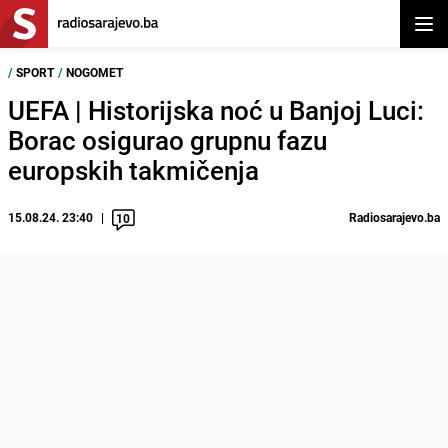
Otvor
/
SPORT
/
NOGOMET
UEFA | Historijska noć u Banjoj Luci:
Borac osigurao grupnu fazu
europskih takmičenja
15.08.24. 23:40
Radiosarajevo.ba
10