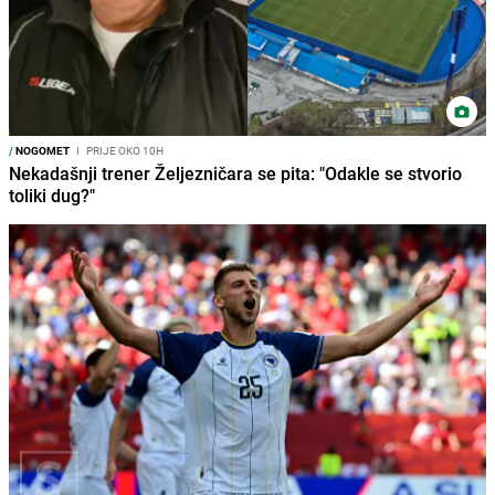
/
NOGOMET
I
PRIJE OKO 10H
Nekadašnji trener Željezničara se pita: "Odakle se stvorio
toliki dug?"