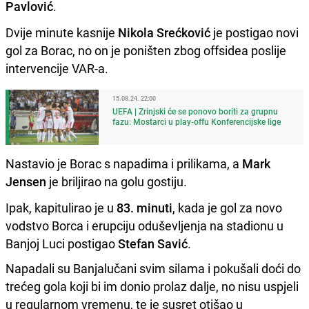
Pavlović
.
Dvije minute kasnije
Nikola Srećković
je postigao novi
gol za Borac, no on je poništen zbog offsidea poslije
intervencije VAR-a.
15.08.24. 22:00
UEFA | Zrinjski će se ponovo boriti za grupnu
fazu: Mostarci u play-offu Konferencijske lige
Nastavio je Borac s napadima i prilikama, a
Mark
Jensen
je briljirao na golu gostiju.
Ipak, kapitulirao je u
83. minuti
, kada je gol za novo
vodstvo Borca i erupciju oduševljenja na stadionu u
Banjoj Luci postigao
Stefan Savić
.
Napadali su Banjalučani svim silama i pokušali doći do
trećeg gola koji bi im donio prolaz dalje, no nisu uspjeli
u regularnom vremenu, te je susret otišao u