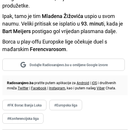
produžetke.
Ipak, tamo je tim
Mladena Žižovića
uspio u svom
naumu. Veliki pritisak se isplatio u
93. minut
i, kada je
Bart Meijers
postigao gol vrijedan plasmana dalje.
Borca u play-offu Europske lige očekuje duel s
mađarskim
Ferencvarosom
.
Dodajte Radiosarajevo.ba u omiljene Google izvore
Radiosarajevo.ba
pratite putem aplikacije za
Android
|
iOS
i društvenih
mreža
Twitter
|
Facebook
|
Instagram
, kao i putem našeg
Viber
Chata.
#FK Borac Banja Luka
#Europska liga
#Konferencijska liga