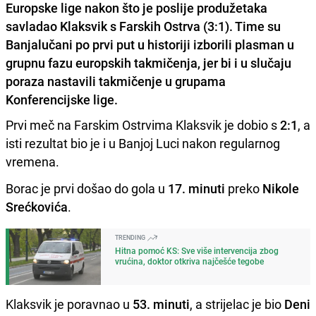
Europske lige nakon što je poslije produžetaka
savladao Klaksvik s Farskih Ostrva (3:1). Time su
Banjalučani po prvi put u historiji izborili plasman u
grupnu fazu europskih takmičenja, jer bi i u slučaju
poraza nastavili takmičenje u grupama
Konferencijske lige.
Prvi meč na Farskim Ostrvima Klaksvik je dobio s
2:1
, a
isti rezultat bio je i u Banjoj Luci nakon regularnog
vremena.
Borac je prvi došao do gola u
17. minuti
preko
Nikole
Srećkovića
.
TRENDING
Hitna pomoć KS: Sve više intervencija zbog
vrućina, doktor otkriva najčešće tegobe
Klaksvik je poravnao u
53. minuti
, a strijelac je bio
Deni