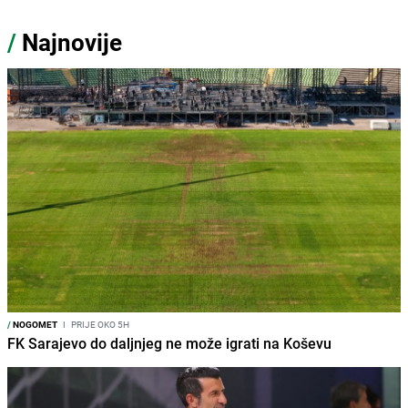
/
Najnovije
/
NOGOMET
I
PRIJE OKO 5H
FK Sarajevo do daljnjeg ne može igrati na Koševu