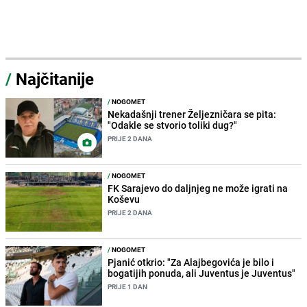
/
Najčitanije
/
NOGOMET
Nekadašnji trener Željezničara se pita:
"Odakle se stvorio toliki dug?"
PRIJE 2 DANA
/
NOGOMET
FK Sarajevo do daljnjeg ne može igrati na
Koševu
PRIJE 2 DANA
/
NOGOMET
Pjanić otkrio: "Za Alajbegovića je bilo i
bogatijih ponuda, ali Juventus je Juventus"
PRIJE 1 DAN