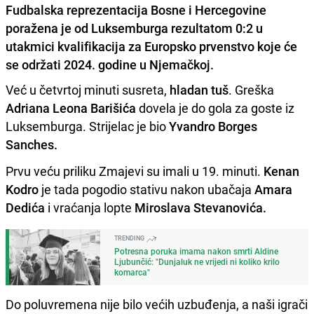
Fudbalska reprezentacija Bosne i Hercegovine
poražena je od Luksemburga rezultatom 0:2 u
utakmici kvalifikacija za Europsko prvenstvo koje će
se održati 2024. godine u Njemačkoj.
Već u četvrtoj minuti susreta,
hladan tuš
. Greška
Adriana Leona Barišića
dovela je do gola za goste iz
Luksemburga. Strijelac je bio
Yvandro Borges
Sanches.
Prvu veću priliku Zmajevi su imali u 19. minuti.
Kenan
Kodro
je tada pogodio stativu nakon ubačaja
Amara
Dedića
i vraćanja lopte
Miroslava Stevanovića.
TRENDING
Potresna poruka imama nakon smrti Aldine
Ljubunčić: "Dunjaluk ne vrijedi ni koliko krilo
komarca"
Do poluvremena nije bilo većih uzbuđenja, a naši igrači