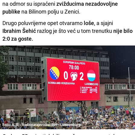
na odmor su ispraćeni
zvižducima nezadovoljne
publike
na Bilinom polju u Zenici.
Drugo poluvrijeme opet otvaramo
loše
, a sjajni
Ibrahim Šehić
razlog je što već u tom trenutku
nije bilo
2:0 za goste.
Foto: A. S. / Radiosarajevo.ba: BiH - Luksemburg