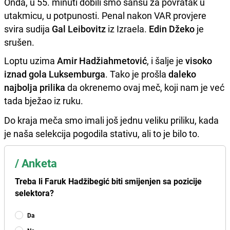
Onda, u 55. minuti dobili smo šansu za povratak u
utakmicu, u potpunosti. Penal nakon VAR provjere
svira sudija
Gal Leibovitz
iz Izraela.
Edin Džeko
je
srušen.
Loptu uzima
Amir Hadžiahmetović
, i šalje je
visoko
iznad gola Luksemburga
. Tako je prošla
daleko
najbolja prilika
da okrenemo ovaj meč, koji nam je već
tada bježao iz ruku.
Do kraja meča smo imali još jednu veliku priliku, kada
je naša selekcija pogodila stativu, ali to je bilo to.
/
Anketa
Treba li Faruk Hadžibegić biti smijenjen sa pozicije
selektora?
Da