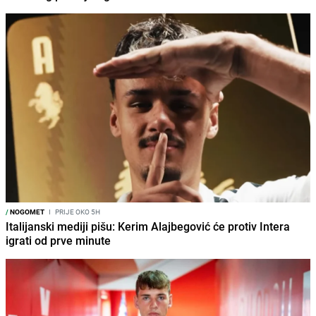
/
NOGOMET
I
PRIJE OKO 5H
Italijanski mediji pišu: Kerim Alajbegović će protiv Intera
igrati od prve minute