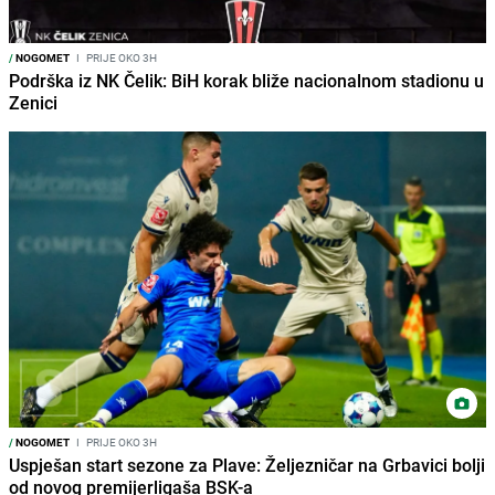
/
NOGOMET
I
PRIJE OKO 3H
Podrška iz NK Čelik: BiH korak bliže nacionalnom stadionu u
Zenici
/
NOGOMET
I
PRIJE OKO 3H
Uspješan start sezone za Plave: Željezničar na Grbavici bolji
od novog premijerligaša BSK-a