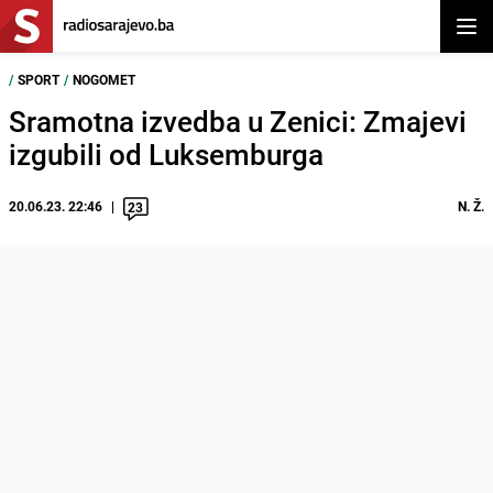
Otvor
/
SPORT
/
NOGOMET
Sramotna izvedba u Zenici: Zmajevi
izgubili od Luksemburga
20.06.23. 22:46
N. Ž.
23