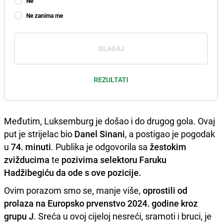
Ne
Ne zanima me
GLASAJ
REZULTATI
Međutim, Luksemburg je došao i do drugog gola. Ovaj
put je strijelac bio
Danel Sinani
, a postigao je pogodak
u
74. minuti
. Publika je odgovorila sa
žestokim
zvižducima
te
pozivima selektoru Faruku
Hadžibegiću da ode s ove pozicije.
Ovim porazom smo se, manje više,
oprostili od
prolaza na Europsko prvenstvo 2024. godine kroz
grupu J
. Sreća u ovoj cijeloj nesreći, sramoti i bruci, je