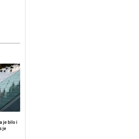
 je bilo i
s je