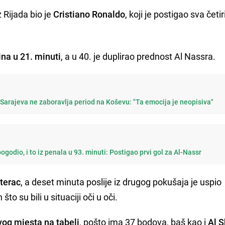
 Rijada bio je
Cristiano Ronaldo
, koji je postigao sva četir
a u 21. minuti
, a u 40. je duplirao prednost Al Nassra.
Sarajeva ne zaboravlja period na Koševu: "Ta emocija je neopisiva"
godio, i to iz penala u 93. minuti: Postigao prvi gol za Al-Nassr
sterac
, a deset minuta poslije iz drugog pokušaja je uspio
 su bili u situaciji oči u oči.
vog mjesta na tabeli
, pošto ima 37 bodova, baš kao i
Al 