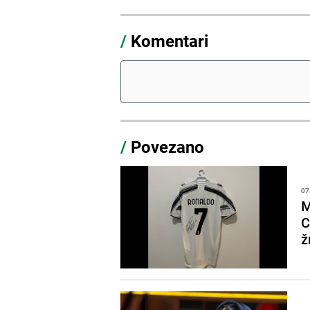
/
Komentari
/
Povezano
07
M
C
ž