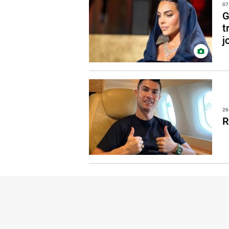
07
G
t
j
26
R