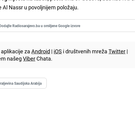
je Al Nassr u povoljnijem položaju.
Dodajte Radiosarajevo.ba u omiljene Google izvore
aplikacije za
Android
|
iOS
i društvenih mreža
Twitter
|
utem našeg
Viber
Chata.
raljevina Saudijska Arabija