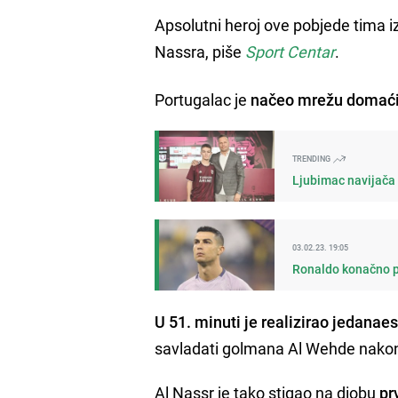
Apsolutni heroj ove pobjede tima iz
Nassra, piše
Sport Centar
.
Portugalac je
načeo mrežu domaćin
TRENDING
Ljubimac navijača 
03.02.23. 19:05
Ronaldo konačno po
U 51. minuti je realizirao jedanae
savladati golmana Al Wehde nakon što
Al Nassr je tako stigao na diobu
pr