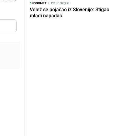
/
NOGOMET
I
PRIJE OKO 9H
Velež se pojačao iz Slovenije: Stigao
mladi napadač