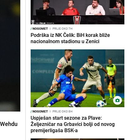
/
NOGOMET
I
PRIJE OKO 7H
Podrška iz NK Čelik: BiH korak bliže
nacionalnom stadionu u Zenici
/
NOGOMET
I
PRIJE OKO 8H
Uspješan start sezone za Plave:
Al Wehdu
Željezničar na Grbavici bolji od novog
premijerligaša BSK-a