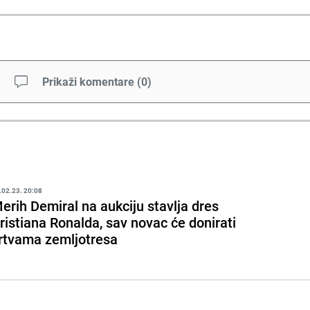
Prikaži komentare
(
0
)
.02.23. 20:08
erih Demiral na aukciju stavlja dres
ristiana Ronalda, sav novac će donirati
rtvama zemljotresa