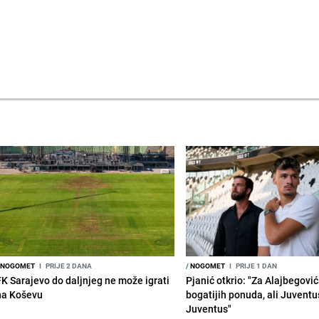
NOGOMET
I
PRIJE 2 DANA
/
NOGOMET
I
PRIJE 1 DAN
FK Sarajevo do daljnjeg ne može igrati
Pjanić otkrio: "Za Alajbegovića
na Koševu
bogatijih ponuda, ali Juventu
Juventus"