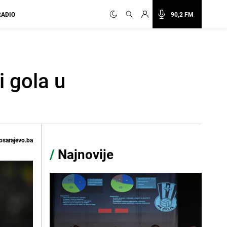
RADIO
90,2 FM
i gola u
osarajevo.ba
/
Najnovije