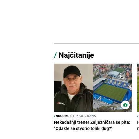
/
Najčitanije
/
NOGOMET
I
PRIJE 2 DANA
/
Nekadašnji trener Željezničara se pita:
"Odakle se stvorio toliki dug?"