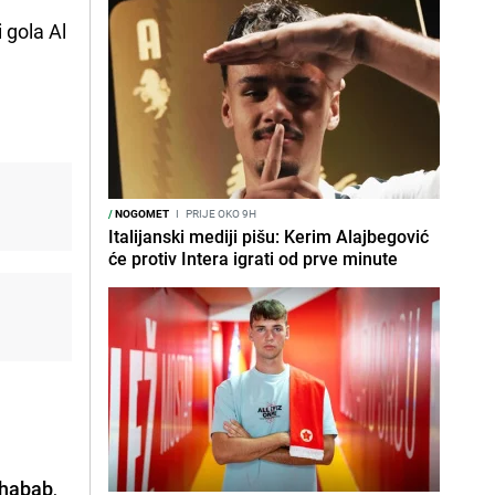
i gola Al
/
NOGOMET
I
PRIJE OKO 9H
Italijanski mediji pišu: Kerim Alajbegović
će protiv Intera igrati od prve minute
Shabab
,