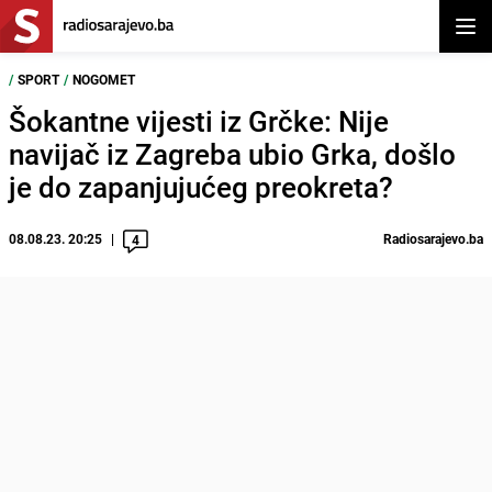
Otvor
/
SPORT
/
NOGOMET
Šokantne vijesti iz Grčke: Nije
navijač iz Zagreba ubio Grka, došlo
je do zapanjujućeg preokreta?
08.08.23. 20:25
Radiosarajevo.ba
4