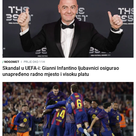
/
NOGOMET
I
PRIJE OKO 11H
Skandal u UEFA-i: Gianni Infantino ljubavnici osigurao
unapređeno radno mjesto i visoku platu