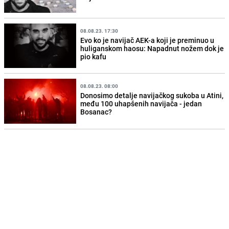
08.08.23. 17:30
Evo ko je navijač AEK-a koji je preminuo u
huliganskom haosu: Napadnut nožem dok je
pio kafu
08.08.23. 08:00
Donosimo detalje navijačkog sukoba u Atini,
među 100 uhapšenih navijača - jedan
Bosanac?