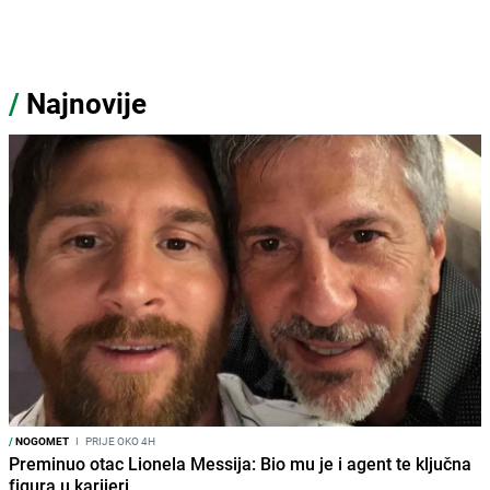
/
Najnovije
/
NOGOMET
I
PRIJE OKO 4H
Preminuo otac Lionela Messija: Bio mu je i agent te ključna
figura u karijeri