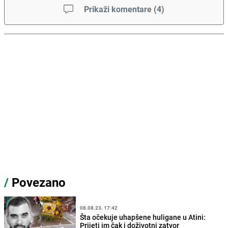
Prikaži komentare
(
4
)
/
Povezano
08.08.23. 17:42
Šta očekuje uhapšene huligane u Atini:
Prijeti im čak i doživotni zatvor