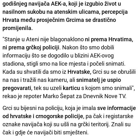
godišnjeg navijača AEK-a, koji je izgubio život u
nasilnom sukobu na atenskim ulicama, percepcija
Hrvata među prosječnim Grcima se drastično
promijenila.
"Stanje u Ateni nije blagonaklono
ni prema Hrvatima,
ni prema grčkoj policiji
. Nakon što smo dobili
informaciju što se dogodilo u blizini AEK-ovog
stadiona, stigli smo na lice mjesta i počeli snimati.
Kada su shvatili da smo iz
Hrvatske,
Grci su se obrušili
na nas i tražili nas kameru, ali
snimatelj je uspio
pregovarati
, tek su uzeli
karticu
s kojom smo snimali",
rekao je repoter Marko Šepat za Dnevnik Nove TV.
Grci su bijesni na policiju, koja je imala
sve informacije
od hrvatske i crnogorske policije
, pa čak i registarske
oznake navijača koji su ušli na grčki teritorij. Znali su
čak i gdje će navijači biti smješteni.