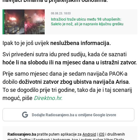
08.08.23. 18:03
Istražioci traže ubicu među 98 uhapšenih:
Sakrio je nož, ali je napravio ključnu grešku
Ipak to je još uvijek
neslužbena informacija.
Svi privedeni sutra idu pred sudiju, kada će saznati
hoće li na slobodu ili na mjesec dana u istražni zatvor.
Prije samo mjesec dana je sedam navijača PAOK-a
dobilo
doživotni zatvor zbog ubistva navijača Arisa
.
To se dogodilo prije tri godine, tako da je i taj scenarij
moguć, piše
Direktno.hr.
Dodajte Radiosarajevo.ba u omiljene Google izvore
Radiosarajevo.ba
pratite putem aplikacije za
Android
|
iOS
i društvenih
mreža
Twitter
|
Facebook
|
Instagram
, kao i putem našeg
Viber
Chata.