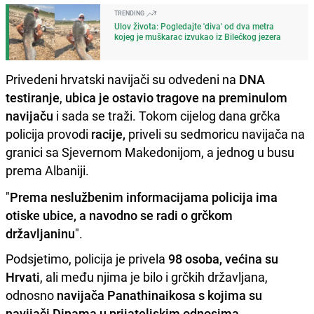
TRENDING
Ulov života: Pogledajte 'diva' od dva metra
kojeg je muškarac izvukao iz Bilećkog jezera
Privedeni hrvatski navijači su odvedeni na
DNA
testiranje
,
ubica je ostavio tragove na preminulom
navijaču
i sada se traži. Tokom cijelog dana grčka
policija provodi
racije,
priveli su sedmoricu navijača na
granici sa Sjevernom Makedonijom, a jednog u busu
prema Albaniji.
"
Prema neslužbenim informacijama policija ima
otiske ubice, a navodno se radi o grčkom
državljaninu
".
Podsjetimo, policija je privela
98 osoba, većina su
Hrvati
, ali među njima je bilo i grčkih državljana,
odnosno
navijača Panathinaikosa s kojima su
navijači Dinama u prijateljskim odnosima
.