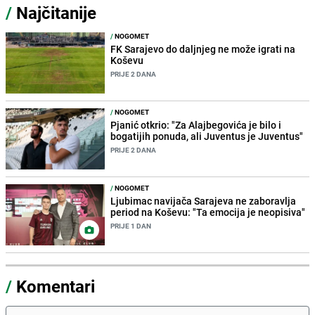
/
Najčitanije
/
NOGOMET
FK Sarajevo do daljnjeg ne može igrati na
Koševu
PRIJE 2 DANA
/
NOGOMET
Pjanić otkrio: "Za Alajbegovića je bilo i
bogatijih ponuda, ali Juventus je Juventus"
PRIJE 2 DANA
/
NOGOMET
Ljubimac navijača Sarajeva ne zaboravlja
period na Koševu: "Ta emocija je neopisiva"
PRIJE 1 DAN
/
Komentari