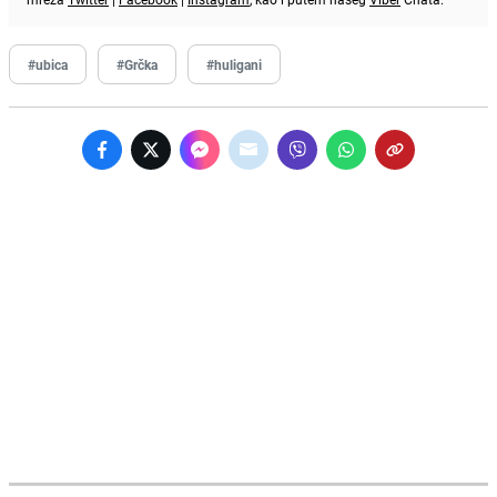
#ubica
#Grčka
#huligani