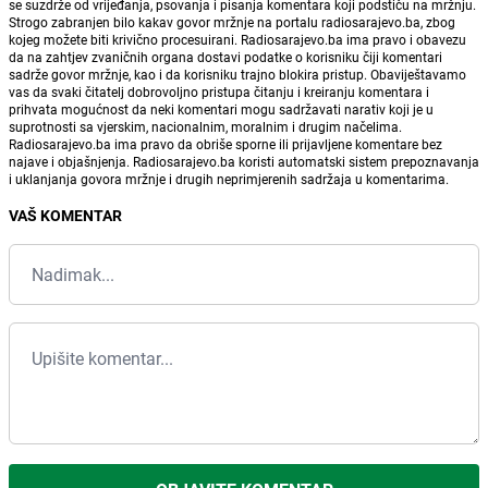
se suzdrže od vrijeđanja, psovanja i pisanja komentara koji podstiču na mržnju.
Strogo zabranjen bilo kakav govor mržnje na portalu radiosarajevo.ba, zbog
kojeg možete biti krivično procesuirani. Radiosarajevo.ba ima pravo i obavezu
da na zahtjev zvaničnih organa dostavi podatke o korisniku čiji komentari
sadrže govor mržnje, kao i da korisniku trajno blokira pristup. Obaviještavamo
vas da svaki čitatelj dobrovoljno pristupa čitanju i kreiranju komentara i
prihvata mogućnost da neki komentari mogu sadržavati narativ koji je u
suprotnosti sa vjerskim, nacionalnim, moralnim i drugim načelima.
Radiosarajevo.ba ima pravo da obriše sporne ili prijavljene komentare bez
najave i objašnjenja. Radiosarajevo.ba koristi automatski sistem prepoznavanja
i uklanjanja govora mržnje i drugih neprimjerenih sadržaja u komentarima.
VAŠ KOMENTAR