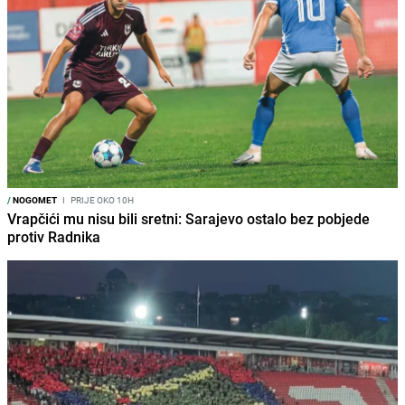
/
NOGOMET
I
PRIJE OKO 10H
Vrapčići mu nisu bili sretni: Sarajevo ostalo bez pobjede
protiv Radnika