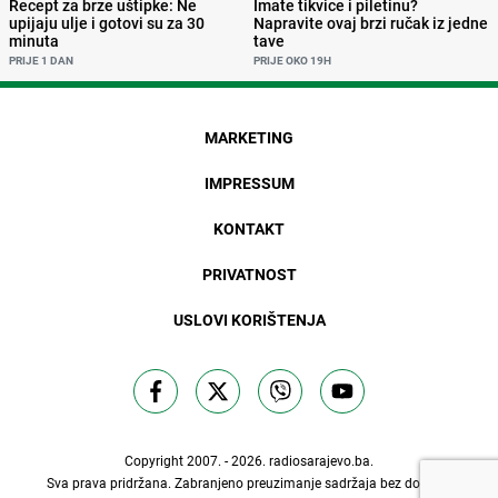
Recept za brze uštipke: Ne
Imate tikvice i piletinu?
upijaju ulje i gotovi su za 30
Napravite ovaj brzi ručak iz jedne
minuta
tave
PRIJE 1 DAN
PRIJE OKO 19H
MARKETING
IMPRESSUM
KONTAKT
PRIVATNOST
USLOVI KORIŠTENJA
Copyright 2007. - 2026.
radiosarajevo.ba
.
Sva prava pridržana. Zabranjeno preuzimanje sadržaja bez dozvole