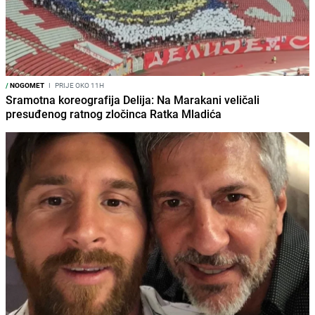
/
NOGOMET
I
PRIJE OKO 11H
Sramotna koreografija Delija: Na Marakani veličali
presuđenog ratnog zločinca Ratka Mladića