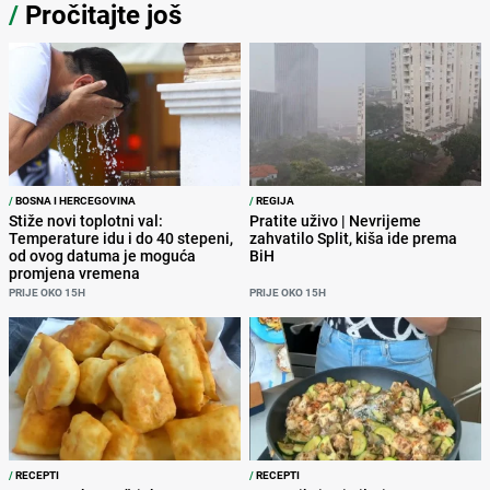
/
Pročitajte još
/
BOSNA I HERCEGOVINA
/
REGIJA
Stiže novi toplotni val:
Pratite uživo | Nevrijeme
Temperature idu i do 40 stepeni,
zahvatilo Split, kiša ide prema
od ovog datuma je moguća
BiH
promjena vremena
PRIJE OKO 15H
PRIJE OKO 15H
/
RECEPTI
/
RECEPTI