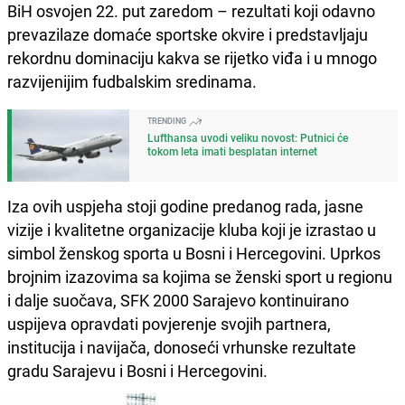
BiH osvojen 22. put zaredom – rezultati koji odavno
prevazilaze domaće sportske okvire i predstavljaju
rekordnu dominaciju kakva se rijetko viđa i u mnogo
razvijenijim fudbalskim sredinama.
TRENDING
Lufthansa uvodi veliku novost: Putnici će
tokom leta imati besplatan internet
Iza ovih uspjeha stoji godine predanog rada, jasne
vizije i kvalitetne organizacije kluba koji je izrastao u
simbol ženskog sporta u Bosni i Hercegovini. Uprkos
brojnim izazovima sa kojima se ženski sport u regionu
i dalje suočava, SFK 2000 Sarajevo kontinuirano
uspijeva opravdati povjerenje svojih partnera,
institucija i navijača, donoseći vrhunske rezultate
gradu Sarajevu i Bosni i Hercegovini.