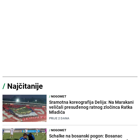
/
Najčitanije
/
NOGOMET
Sramotna koreografija Delija: Na Marakani
veličali presuđenog ratnog zločinca Ratka
Mladića
PRIJE 2 DANA
/
NOGOMET
Schalke na bosanski pogon: Bosanac