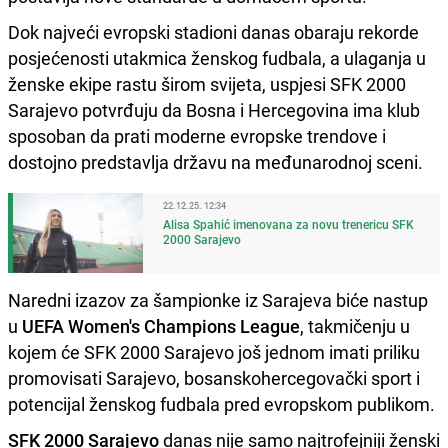
Dok najveći evropski stadioni danas obaraju rekorde
posjećenosti utakmica ženskog fudbala, a ulaganja u
ženske ekipe rastu širom svijeta, uspjesi SFK 2000
Sarajevo potvrđuju da Bosna i Hercegovina ima klub
sposoban da prati moderne evropske trendove i
dostojno predstavlja državu na međunarodnoj sceni.
22.12.25. 12:34
Alisa Spahić imenovana za novu trenericu SFK
2000 Sarajevo
Naredni izazov za šampionke iz Sarajeva biće nastup
u
UEFA Women's Champions League
, takmičenju u
kojem će SFK 2000 Sarajevo još jednom imati priliku
promovisati Sarajevo, bosanskohercegovački sport i
potencijal ženskog fudbala pred evropskom publikom.
SFK 2000 Sarajevo
danas nije samo najtrofejniji ženski