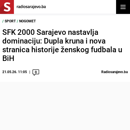
Otvor
/
SPORT
/
NOGOMET
SFK 2000 Sarajevo nastavlja
dominaciju: Dupla kruna i nova
stranica historije ženskog fudbala u
BiH
21.05.26. 11:05
Radiosarajevo.ba
0