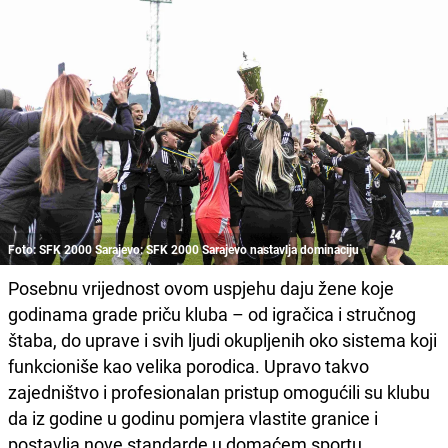
Foto: SFK 2000 Sarajevo: SFK 2000 Sarajevo nastavlja dominaciju
Posebnu vrijednost ovom uspjehu daju žene koje
godinama grade priču kluba – od igračica i stručnog
štaba, do uprave i svih ljudi okupljenih oko sistema koji
funkcioniše kao velika porodica. Upravo takvo
zajedništvo i profesionalan pristup omogućili su klubu
da iz godine u godinu pomjera vlastite granice i
postavlja nove standarde u domaćem sportu.