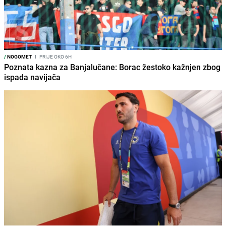
/
NOGOMET
I
PRIJE OKO 6H
Poznata kazna za Banjalučane: Borac žestoko kažnjen zbog
ispada navijača