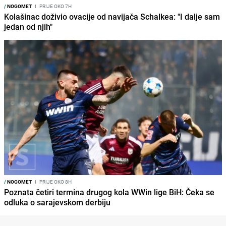
/
NOGOMET
I
PRIJE OKO 7H
Kolašinac doživio ovacije od navijača Schalkea: "I dalje sam
jedan od njih"
/
NOGOMET
I
PRIJE OKO 8H
Poznata četiri termina drugog kola WWin lige BiH: Čeka se
odluka o sarajevskom derbiju