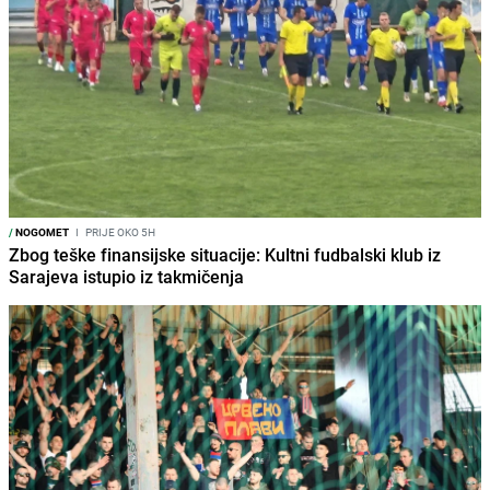
/
NOGOMET
I
PRIJE OKO 5H
Zbog teške finansijske situacije: Kultni fudbalski klub iz
Sarajeva istupio iz takmičenja