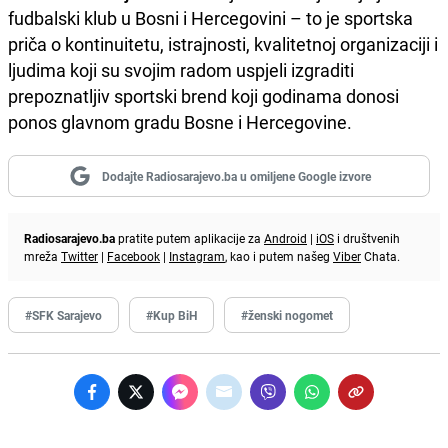
fudbalski klub u Bosni i Hercegovini – to je sportska
priča o kontinuitetu, istrajnosti, kvalitetnoj organizaciji i
ljudima koji su svojim radom uspjeli izgraditi
prepoznatljiv sportski brend koji godinama donosi
ponos glavnom gradu Bosne i Hercegovine.
Dodajte Radiosarajevo.ba u omiljene Google izvore
Radiosarajevo.ba
pratite putem aplikacije za
Android
|
iOS
i društvenih
mreža
Twitter
|
Facebook
|
Instagram
, kao i putem našeg
Viber
Chata.
#SFK Sarajevo
#Kup BiH
#ženski nogomet