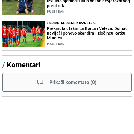
izvukao njemački klub nakon nevjerovatnog
preokreta
PRIJE 1 DAN
/
SRAMOTNE SCENE IZ BANJE LUKE
Prekinuta utakmica Borca i Veleža: Domaći
navijači ponovo skandirali zločincu Ratku
Mladiću
PRIJE 1 DAN
/
Komentari
Prikaži komentare
(
0
)