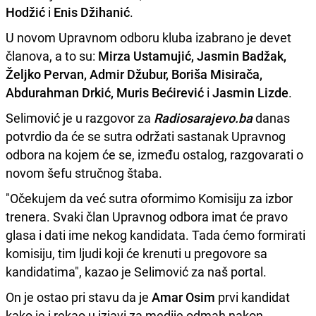
Hodžić
i
Enis Džihanić
.
U novom Upravnom odboru kluba izabrano je devet
članova, a to su:
Mirza Ustamujić, Jasmin Badžak,
Željko Pervan, Admir Džubur, Boriša Misirača,
Abdurahman Drkić, Muris Bećirević
i
Jasmin Lizde
.
Selimović je u razgovor za
Radiosarajevo.ba
danas
potvrdio da će se sutra održati sastanak Upravnog
odbora na kojem će se, između ostalog, razgovarati o
novom šefu stručnog štaba.
"Očekujem da već sutra oformimo Komisiju za izbor
trenera. Svaki član Upravnog odbora imat će pravo
glasa i dati ime nekog kandidata. Tada ćemo formirati
komisiju, tim ljudi koji će krenuti u pregovore sa
kandidatima", kazao je Selimović za naš portal.
On je ostao pri stavu da je
Amar Osim
prvi kandidat
kako je i rekao u izjavi za medije odmah nakon