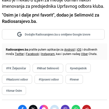
imenovanja za predsjednika Uprfavnog odbora kluba.
"Osim je i dalje prvi favorit", dodao je Selimović za
Radiosarajevo.ba.
Dodajte Radiosarajevo.ba u omiljene Google izvore
Radiosarajevo.ba
pratite putem aplikacije za
Android
|
iOS
i društvenih
mreža
Twitter
|
Facebook
|
Instagram
, kao i putem našeg
Viber
Chata.
#FK Željezničar
#Nihad Selimović
#predsjednik
#Nadzorni odbor
#Upravni odbor
#trener
#Amar Osim