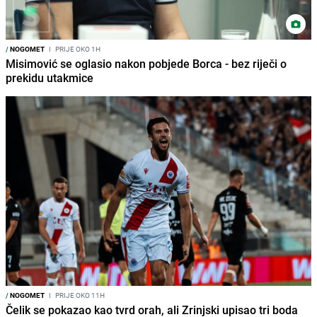
/
NOGOMET
I
PRIJE OKO 1H
Misimović se oglasio nakon pobjede Borca - bez riječi o
prekidu utakmice
/
NOGOMET
I
PRIJE OKO 11H
Čelik se pokazao kao tvrd orah, ali Zrinjski upisao tri boda