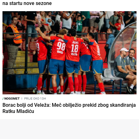
na startu nove sezone
/
NOGOMET
I
PRIJE OKO 13H
Borac bolji od Veleža: Meč obilježio prekid zbog skandiranja
Ratku Mladiću