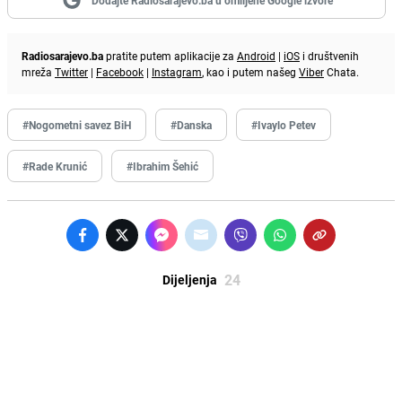
Radiosarajevo.ba
pratite putem aplikacije za
Android
|
iOS
i društvenih
mreža
Twitter
|
Facebook
|
Instagram
, kao i putem našeg
Viber
Chata.
#Nogometni savez BiH
#Danska
#Ivaylo Petev
#Rade Krunić
#Ibrahim Šehić
24
Dijeljenja