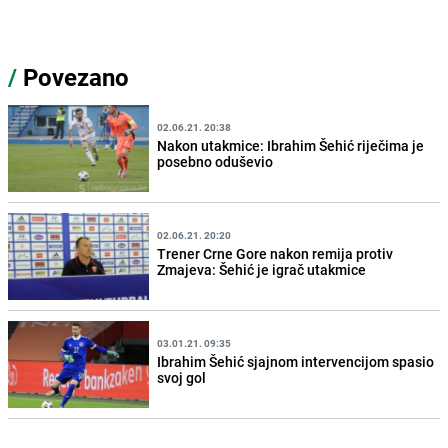
/
Povezano
02.06.21. 20:38
Nakon utakmice: Ibrahim Šehić riječima je
posebno oduševio
02.06.21. 20:20
Trener Crne Gore nakon remija protiv
Zmajeva: Šehić je igrač utakmice
03.01.21. 09:35
Ibrahim Šehić sjajnom intervencijom spasio
svoj gol