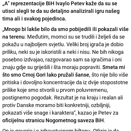
„A“ reprezentacije BiH
Ivaylo Petev
kaže da su se
utisci slegli te da su detaljno analizirali igru našeg
tima ali i svakog pojedinca.
„
Mnogo bi lakše bilo da smo pobijedili ili pokazali više
na terenu
. Međutim, momci su se trudili i željeli da se
pokažu u najboljem svjetlu. Veliki broj igrača je dobio
priliku, neki su je iskoristili a neki i nisu. Ne bih nikoga
posebno izdvajao, razgovarao sam sa igračima i oni
znaju gdje su griješili i šta moraju popraviti.
Smeta mi
što smo Crnoj Gori lako pružali šanse
, što nije bilo više
pritiska i dovoljno koncentracije da iz dvije stopostotne
prilike koje smo stvorili u prvom poluvremenu,
postignemo pogodak. Rezultat je na kraju i realan ali
protiv Danske moramo biti konkretniji, ozbiljniji,
pokazati više snage i karaktera“, kazao je Petev za
oficijelnu stranicu Nogometnog saveza BiH
.
On je govorio i o zdravstvenom biltenu. Otkrio je da