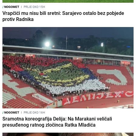
/
NOGOMET
I
PRIJE OKO 15H
Vrapčići mu nisu bili sretni: Sarajevo ostalo bez pobjede
protiv Radnika
/
NOGOMET
I
PRIJE OKO 16H
Sramotna koreografija Delija: Na Marakani veličali
presuđenog ratnog zločinca Ratka Mladića