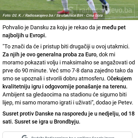
Foto: Dž. K. / Radiosarajevo.ba / Sa utakmice BiH - Crna Gora
Pohvalio je Dansku za koju je rekao da je
među pet
najboljih u Evropi.
"To znači da će i pristup biti drugačiji u ovoj utakmici.
Za njih je ovo generalna proba za Euro
, dok mi
moramo pokazati volju i maksimalno se angažovati od
prve do 90 minute. Već smo 7-8 dana zajedno tako da
smo se upoznali i stvorili dobru atmosferu. O
čekujem
kvalitetniju igru i odgovornije ponašanje na terenu.
Ambijent sa gledaocima na stadionu će sigurno biti
lijep, mi samo moramo igrati i uživati“, dodao je Petev.
Susret protiv Danske na rasporedu je u nedjelju, od 18
sati. Susret se igra u Brondbyju.
Dodajte Radiosarajevo.ba u omiljene Google izvore