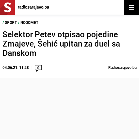
Otvor
/
SPORT
/
NOGOMET
Selektor Petev otpisao pojedine
Zmajeve, Šehić upitan za duel sa
Danskom
04.06.21. 11:28
Radiosarajevo.ba
0