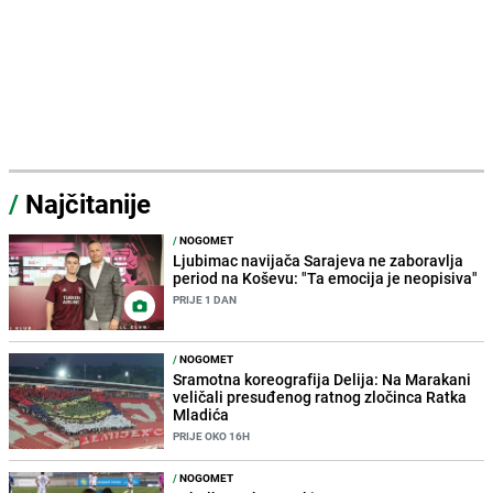
/
Najčitanije
/
NOGOMET
Ljubimac navijača Sarajeva ne zaboravlja
period na Koševu: "Ta emocija je neopisiva"
PRIJE 1 DAN
/
NOGOMET
Sramotna koreografija Delija: Na Marakani
veličali presuđenog ratnog zločinca Ratka
Mladića
PRIJE OKO 16H
/
NOGOMET