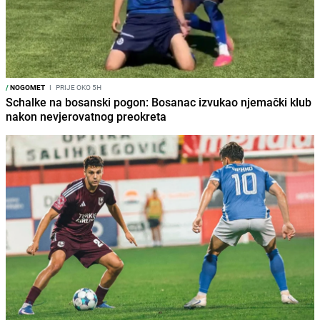
/
NOGOMET
I
PRIJE OKO 5H
Schalke na bosanski pogon: Bosanac izvukao njemački klub
nakon nevjerovatnog preokreta