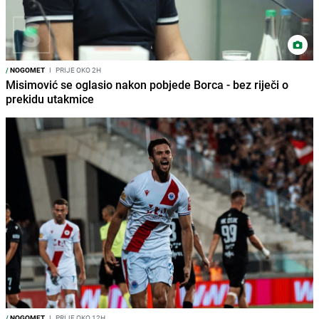
/
NOGOMET
I
PRIJE OKO 2H
Misimović se oglasio nakon pobjede Borca - bez riječi o
prekidu utakmice
/
NOGOMET
I
PRIJE OKO 12H