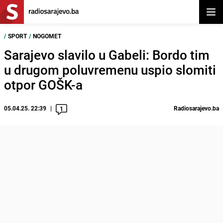
Otvor
/
SPORT
/
NOGOMET
Sarajevo slavilo u Gabeli: Bordo tim
u drugom poluvremenu uspio slomiti
otpor GOŠK-a
05.04.25. 22:39
Radiosarajevo.ba
1