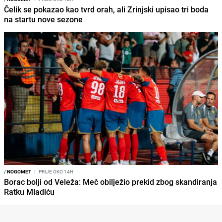
Čelik se pokazao kao tvrd orah, ali Zrinjski upisao tri boda
na startu nove sezone
/
NOGOMET
I
PRIJE OKO 14H
Borac bolji od Veleža: Meč obilježio prekid zbog skandiranja
Ratku Mladiću