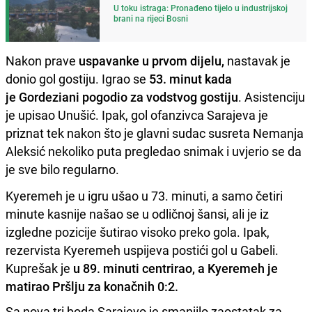
U toku istraga: Pronađeno tijelo u industrijskoj
brani na rijeci Bosni
Nakon prave
uspavanke u prvom dijelu,
nastavak je
donio gol gostiju. Igrao se
53. minut kada
je Gordeziani pogodio za vodstvog gostiju
. Asistenciju
je upisao Unušić. Ipak, gol ofanzivca Sarajeva je
priznat tek nakon što je glavni sudac susreta Nemanja
Aleksić nekoliko puta pregledao snimak i uvjerio se da
je sve bilo regularno.
Kyeremeh je u igru ušao u 73. minuti, a samo četiri
minute kasnije našao se u odličnoj šansi, ali je iz
izgledne pozicije šutirao visoko preko gola. Ipak,
rezervista Kyeremeh uspijeva postići gol u Gabeli.
Kuprešak je
u 89. minuti centrirao, a Kyeremeh je
matirao Pršlju za konačnih 0:2.
Sa nova tri boda Sarajevo je smanjilo zaostatak za