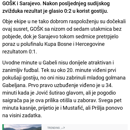
GOŠK i Sarajevo. Nakon posljednjeg sudijskog
zvižduka rezultat je glasio 0:2 u korist gostiju.
Obje ekipe u ne tako dobrom raspoloženju su dočekali
ovaj susret, GOŠK sa nizom od sedam utakmica bez
pobjede, dok je Sarajevo tokom sedmice pretrpjelo
poraz u polufinalu Kupa Bosne i Hercegovine
rezultatom 0:1.
Uvodne minute u Gabeli nisu donijele atraktivan i
zanimljiv fudbal. Tek su oko 20. minute viđeni prvi
pokušaji gostiju, no oni nisu zabrinuli mladog golmana
Gabeljana. Prvo pravo uzbuđenje viđeno je u 34.
minuti kada je Jović šutirao glavom, ali je pogodio
saigrača pa je ova prilika otišla u zaborav. Svega pet
minuta kasnije, prijetio je i Mustafić, ali Pršlja ponovo
na visini zadatka.
TRENDING