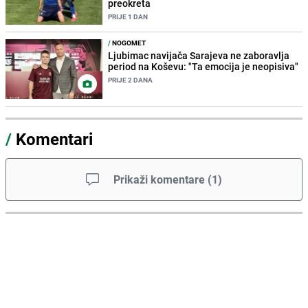
preokreta
PRIJE 1 DAN
/
NOGOMET
Ljubimac navijača Sarajeva ne zaboravlja
period na Koševu: "Ta emocija je neopisiva"
PRIJE 2 DANA
/
Komentari
Prikaži komentare
(
1
)