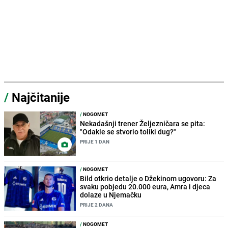
/
Najčitanije
/
NOGOMET
Nekadašnji trener Željezničara se pita:
"Odakle se stvorio toliki dug?"
PRIJE 1 DAN
/
NOGOMET
Bild otkrio detalje o Džekinom ugovoru: Za
svaku pobjedu 20.000 eura, Amra i djeca
dolaze u Njemačku
PRIJE 2 DANA
/
NOGOMET