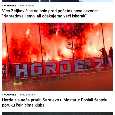
/
NOGOMET
I
PRIJE 4MIN
Vico Zeljković se oglasio pred početak nove sezone:
"Napredovali smo, ali očekujemo veći iskorak"
/
NOGOMET
I
PRIJE 36MIN
Horde zla neće pratiti Sarajevo u Mostaru: Poslali žestoku
poruku čelnicima kluba