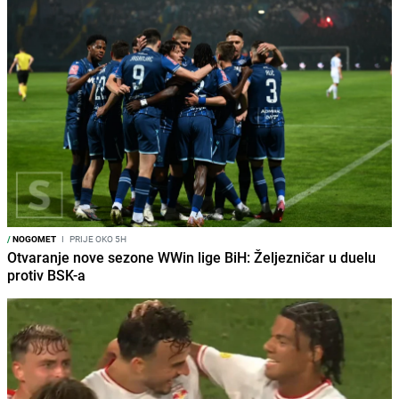
/
NOGOMET
I
PRIJE OKO 5H
Otvaranje nove sezone WWin lige BiH: Željezničar u duelu
protiv BSK-a