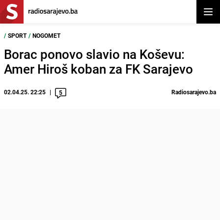
Otvor
/
SPORT
/
NOGOMET
Borac ponovo slavio na Koševu:
Amer Hiroš koban za FK Sarajevo
02.04.25. 22:25
Radiosarajevo.ba
5