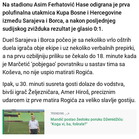
Na stadionu Asim Ferhatović Hase odigrana je prva
polufinalna utakmica Kupa Bosne i Hercegovine
između Sarajeva i Borca, a nakon posljednjeg
sudijskog zvižduka rezultat je glasio 0:1.
Duel Sarajeva i Borca počeo je sa nekoliko vrlo oštrih
duela igrača obje ekipe i uz nekoliko verbalnih prepirki,
a na prvu ozbiljniju priliku se čekalo do 18. minute kada
je Marčetić ‘pobjegao’ povratniku u sastav tima sa
Koševa, no nije uspio matirati Rogića.
Ipak, u 30. minuti susreta gosti dolaze do vodstva,
bivši igrač Željezničara, Amer Hiroš, preciznim
udarcem iz prve matira Rogića za veliko slavlje gostiju.
TRENDING
Mandić poslao žestoku poruku Džemidžiću:
"Koga vi, ba, folirate?"