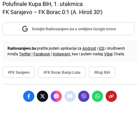
Polufinale Kupa BiH, 1. utakmica
FK Sarajevo – FK Borac 0:1 (A. Hiroš 30′)
Dodajte Radiosarajevo.ba u omiljene Google izvore
Radiosarajevo.ba
pratite putem aplikacije za
Android
|
iOS
i društvenih
mreža
Twitter
|
Facebook
|
Instagram
, kao i putem našeg
Viber
Chata.
#FK Sarajevo
#FK Borac Banja Luka
#Kup BiH