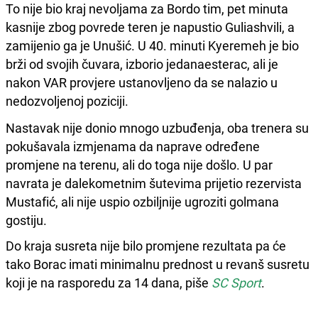
To nije bio kraj nevoljama za Bordo tim, pet minuta
kasnije zbog povrede teren je napustio Guliashvili, a
zamijenio ga je Unušić. U 40. minuti Kyeremeh je bio
brži od svojih čuvara, izborio jedanaesterac, ali je
nakon VAR provjere ustanovljeno da se nalazio u
nedozvoljenoj poziciji.
Nastavak nije donio mnogo uzbuđenja, oba trenera su
pokušavala izmjenama da naprave određene
promjene na terenu, ali do toga nije došlo. U par
navrata je dalekometnim šutevima prijetio rezervista
Mustafić, ali nije uspio ozbiljnije ugroziti golmana
gostiju.
Do kraja susreta nije bilo promjene rezultata pa će
tako Borac imati minimalnu prednost u revanš susretu
koji je na rasporedu za 14 dana, piše
SC Sport
.