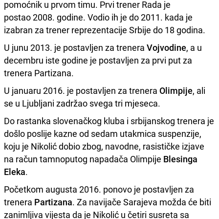
pomoćnik u prvom timu. Prvi trener Rada je
postao 2008. godine. Vodio ih je do 2011. kada je
izabran za trener reprezentacije Srbije do 18 godina.
U junu 2013. je postavljen za trenera
Vojvodine
, a u
decembru iste godine je postavljen za prvi put za
trenera Partizana.
U januaru 2016. je postavljen za trenera
Olimpije
, ali
se u Ljubljani zadržao svega tri mjeseca.
Do rastanka slovenačkog kluba i srbijanskog trenera je
došlo poslije kazne od sedam utakmica suspenzije,
koju je Nikolić dobio zbog, navodne, rasističke izjave
na račun tamnoputog napadača Olimpije
Blesinga
Eleka
.
Početkom augusta 2016. ponovo je postavljen za
trenera
Partizana
. Za navijače Sarajeva možda će biti
zanimljiva vijesta da je Nikolić u četiri susreta sa