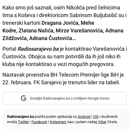
Kako smo još saznali, osim Nikolića pred čelnicima
tima s Koševa i direktoricom Sabrinom Buljubašić su i
trenerski kartoni
Dragana Jovića,
Mehe
Kodre,
Zlatana Nalića, Mirze Varešanovića, Adnana
Zildžovića, Adnana Čustovića…
Portal
Radiosarajevo.ba
je kontaktirao Varešanovića i
Čustovića. Obojica su nam potvrdili da ih još niko ih
kluba nije kontaktirao u vezi mogućih pregovora.
Nastavak prvenstva BH Telecom Premijer lige BiH je
22. februara. FK Sarajevo je trenutni lider na tabeli.
Dodajte Radiosarajevo.ba u omiljene Google izvore
Radiosarajevo.ba
pratite putem aplikacije za
Android
|
iOS
i društvenih
mreža
Twitter
|
Facebook
|
Instagram
, kao i putem našeg
Viber
Chata.