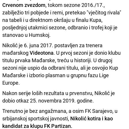
Crvenom zvezdom
, tokom sezone 2016./17.,
zabilježio tri pobjede i remi, pretekao "vječitog rivala"
na tabeli i u direktnom okršaju u finalu Kupa,
posljednjoj utakmici sezone, odbranio i trofej koji je
stanovao u Humskoj.
Nikolić je 6. juna 2017. postavljen za trenera
mađarskog
Videotona
. U prvoj sezoni je donio klubu
titulu prvaka Mađarske, treću u historiji. U drugoj
sezoni nije uspio da odbrani titulu, ali je osvojio Kup
Mađarske i izborio plasman u grupnu fazu Lige
Europe.
Nakon serije loših rezultata u prvenstvu, Nikolić je
dobio otkaz 25. novembra 2019. godine.
Trenutno je bez angažmana, a osim FK Sarajevo, u
srbijanskoj sportskoj javnosti,
Nikolić kotira i kao
kandidat za klupu FK Partizan.