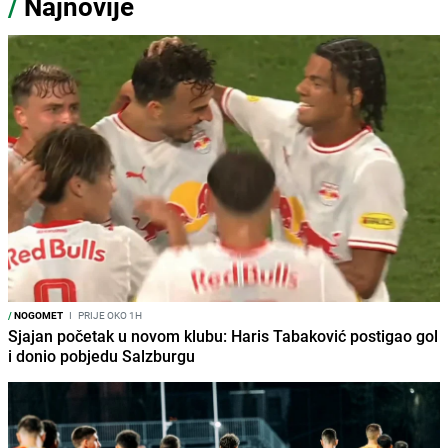
/
Najnovije
/
NOGOMET
I
PRIJE OKO 1H
Sjajan početak u novom klubu: Haris Tabaković postigao gol
i donio pobjedu Salzburgu