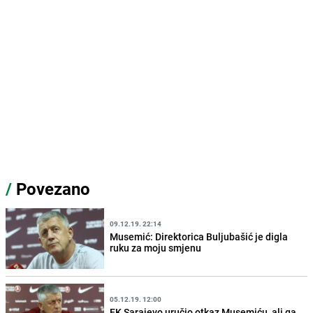
/
Povezano
09.12.19. 22:14
Musemić: Direktorica Buljubašić je digla
ruku za moju smjenu
05.12.19. 12:00
FK Sarajevo uručio otkaz Musemiću, ali ga