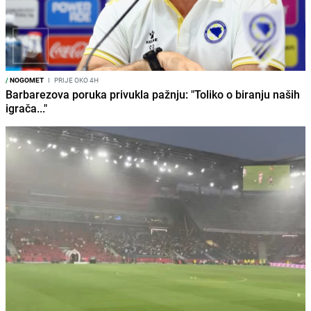
/
NOGOMET
I
PRIJE OKO 4H
Barbarezova poruka privukla pažnju: "Toliko o biranju naših
igrača..."