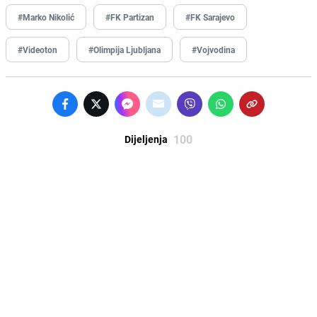
#Marko Nikolić
#FK Partizan
#FK Sarajevo
#Videoton
#Olimpija Ljubljana
#Vojvodina
100
Dijeljenja