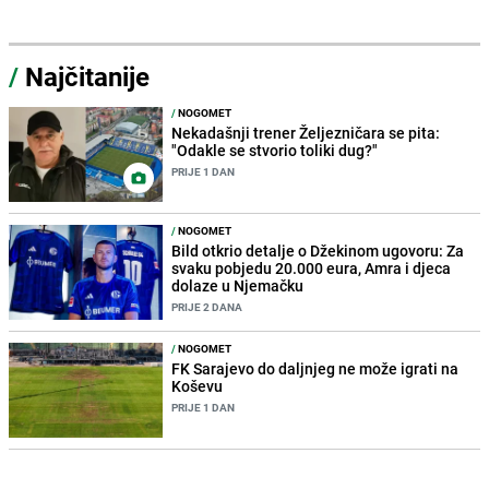
/
Najčitanije
/
NOGOMET
Nekadašnji trener Željezničara se pita:
"Odakle se stvorio toliki dug?"
PRIJE 1 DAN
/
NOGOMET
Bild otkrio detalje o Džekinom ugovoru: Za
svaku pobjedu 20.000 eura, Amra i djeca
dolaze u Njemačku
PRIJE 2 DANA
/
NOGOMET
FK Sarajevo do daljnjeg ne može igrati na
Koševu
PRIJE 1 DAN