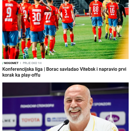
/
NOGOMET
I
PRIJE OKO 1H
Konferencijska liga | Borac savladao Vitebsk i napravio prvi
korak ka play-offu