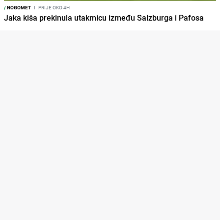
/
NOGOMET
I
PRIJE OKO 4H
Jaka kiša prekinula utakmicu između Salzburga i Pafosa