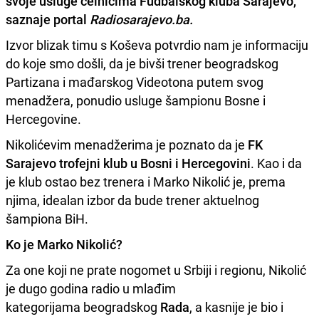
svoje usluge čelnicima
Fudbalskog kluba Sarajevo
,
saznaje portal
Radiosarajevo.ba.
Izvor blizak timu s Koševa potvrdio nam je informaciju
do koje smo došli, da je bivši trener beogradskog
Partizana i mađarskog Videotona putem svog
menadžera, ponudio usluge šampionu Bosne i
Hercegovine.
Nikolićevim menadžerima je poznato da je
FK
Sarajevo trofejni klub u Bosni i Hercegovini
. Kao i da
je klub ostao bez trenera i Marko Nikolić je, prema
njima, idealan izbor da bude trener aktuelnog
šampiona BiH.
Ko je Marko Nikolić?
Za one koji ne prate nogomet u Srbiji i regionu, Nikolić
je dugo godina radio u mlađim
kategorijama beogradskog
Rada
, a kasnije je bio i