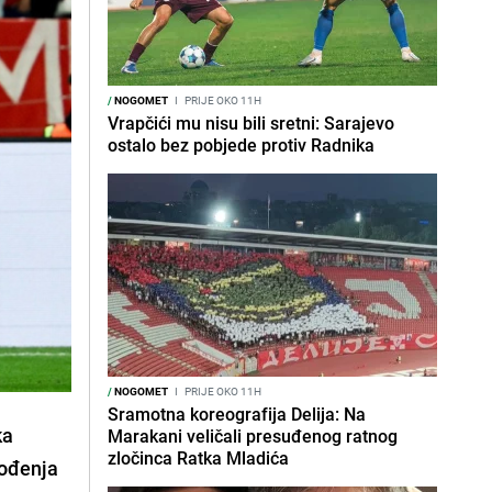
/
NOGOMET
I
PRIJE OKO 11H
Vrapčići mu nisu bili sretni: Sarajevo
ostalo bez pobjede protiv Radnika
/
NOGOMET
I
PRIJE OKO 11H
Sramotna koreografija Delija: Na
ka
Marakani veličali presuđenog ratnog
zločinca Ratka Mladića
vođenja