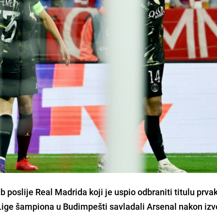
b poslije Real Madrida koji je uspio odbraniti titulu prva
 Lige šampiona u Budimpešti savladali Arsenal nakon iz