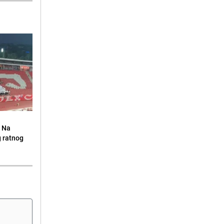
: Na
g ratnog