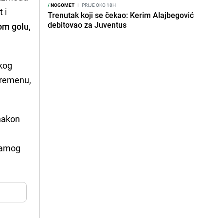
/
NOGOMET
I
PRIJE OKO 18H
 i
Trenutak koji se čekao: Kerim Alajbegović
debitovao za Juventus
vom golu,
skog
vremenu,
 nakon
 samog