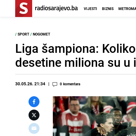
VIJESTI
BIZNIS
METROMA
/
SPORT
/
NOGOMET
Liga šampiona: Koliko
desetine miliona su u i
30.05.26. 21:34
0
komentara