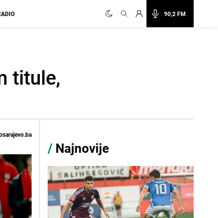
RADIO
90,2 FM
titule,
osarajevo.ba
/
Najnovije