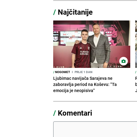
/
Najčitanije
/
NOGOMET
I
PRIJE 1 DAN
/
Ljubimac navijača Sarajeva ne
P
zaboravlja period na Koševu: "Ta
emocija je neopisiva"
/
Komentari