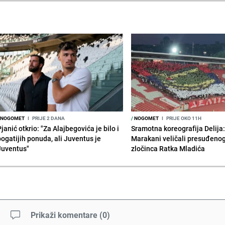
NOGOMET
I
PRIJE 2 DANA
/
NOGOMET
I
PRIJE OKO 11H
janić otkrio: "Za Alajbegovića je bilo i
Sramotna koreografija Delija
bogatijih ponuda, ali Juventus je
Marakani veličali presuđeno
Juventus"
zločinca Ratka Mladića
Prikaži komentare
(
0
)