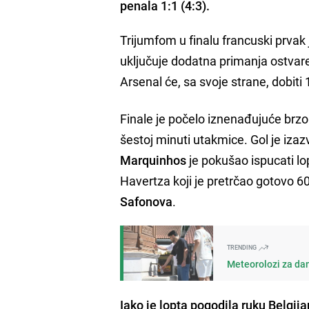
penala 1:1 (4:3).
Trijumfom u finalu francuski prvak 
uključuje dodatna primanja ostva
Arsenal će, sa svoje strane, dobiti
Finale je počelo iznenađujuće brzo
šestoj minuti utakmice. Gol je iz
Marquinhos
je pokušao ispucati lop
Havertza koji je pretrčao gotovo
Safonova
.
TRENDING
Meteorolozi za dan
Iako je lopta pogodila ruku Belgij