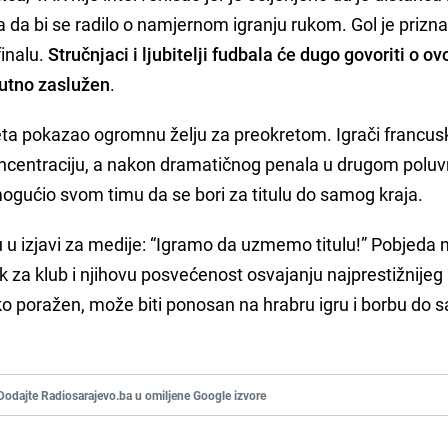
 da bi se radilo o namjernom igranju rukom. Gol je priznat
finalu.
Stručnjaci i ljubitelji fudbala će dugo govoriti o o
lutno zaslužen
.
eta pokazao ogromnu želju za preokretom. Igrači francu
koncentraciju, a nakon dramatičnog penala u drugom polu
mogućio svom timu da se bori za titulu do samog kraja.
su u izjavi za medije: “Igramo da uzmemo titulu!” Pobjeda
tak za klub i njihovu posvećenost osvajanju najprestižnijeg
ko poražen, može biti ponosan na hrabru igru i borbu do
Dodajte Radiosarajevo.ba u omiljene Google izvore