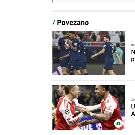
/
Povezano
30
N
p
30
U
A