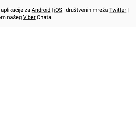
aplikacije za
Android
|
iOS
i društvenih mreža
Twitter
|
utem našeg
Viber
Chata.