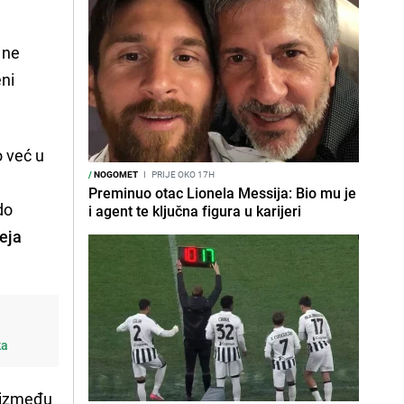
 ne
ni
o već u
/
NOGOMET
I
PRIJE OKO 17H
Preminuo otac Lionela Messija: Bio mu je
do
i agent te ključna figura u karijeri
eja
ka
a između