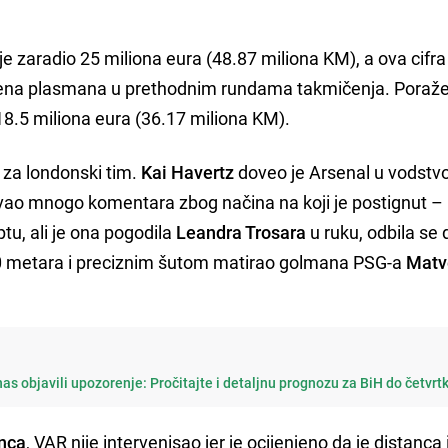
je zaradio 25 miliona eura (48.87 miliona KM), a ova cifra
rena plasmana u prethodnim rundama takmičenja. Poraže
 18.5 miliona eura (36.17 miliona KM).
 za londonski tim.
Kai Havertz
doveo je Arsenal u vodstv
azvao mnogo komentara zbog načina na koji je postignut –
tu, ali je ona pogodila
Leandra Trosara
u ruku, odbila se 
 60 metara i preciznim šutom matirao golmana PSG-a
Matv
as objavili upozorenje: Pročitajte i detaljnu prognozu za BiH do četvrt
anca
, VAR nije intervenisao jer je ocijenjeno da je distanc