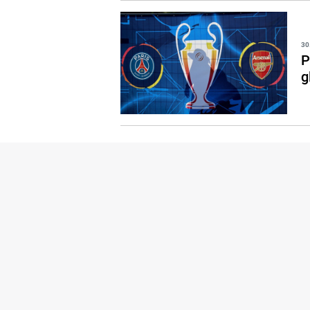
30
P
g