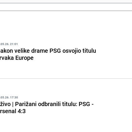
.05.26. 21:01
akon velike drame PSG osvojio titulu
rvaka Europe
.05.26. 17:30
živo | Parižani odbranili titulu: PSG -
rsenal 4:3