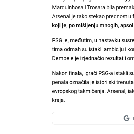
Marquinhosa i Trosara bila premala
Arsenal je tako stekao prednost u 
koji je, po mišljenju mnogih, apso
PSG je, međutim, u nastavku susr
tima odmah su istakli ambiciju i 
Dembele je izjednačio rezultat i o
Nakon finala, igrači PSG-a istakli 
penala označila je istorijski trenu
evropskog takmičenja. Arsenal, ia
kraja.