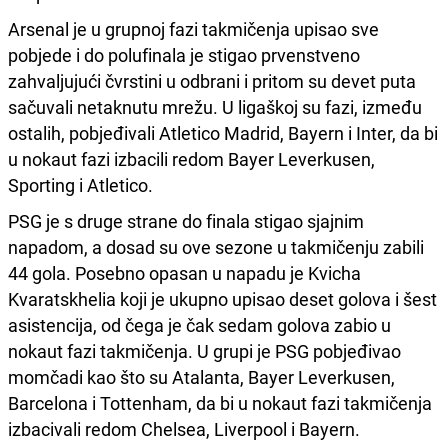
Arsenal je u grupnoj fazi takmičenja upisao sve
pobjede i do polufinala je stigao prvenstveno
zahvaljujući čvrstini u odbrani i pritom su devet puta
sačuvali netaknutu mrežu. U ligaškoj su fazi, između
ostalih, pobjeđivali Atletico Madrid, Bayern i Inter, da bi
u nokaut fazi izbacili redom Bayer Leverkusen,
Sporting i Atletico.
PSG je s druge strane do finala stigao sjajnim
napadom, a dosad su ove sezone u takmičenju zabili
44 gola. Posebno opasan u napadu je Kvicha
Kvaratskhelia koji je ukupno upisao deset golova i šest
asistencija, od čega je čak sedam golova zabio u
nokaut fazi takmičenja. U grupi je PSG pobjeđivao
momčadi kao što su Atalanta, Bayer Leverkusen,
Barcelona i Tottenham, da bi u nokaut fazi takmičenja
izbacivali redom Chelsea, Liverpool i Bayern.