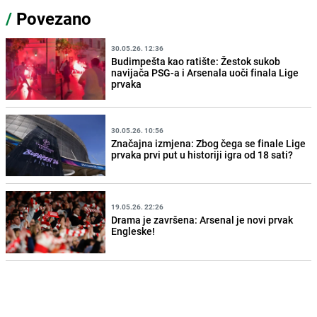
/
Povezano
30.05.26. 12:36
Budimpešta kao ratište: Žestok sukob
navijača PSG-a i Arsenala uoči finala Lige
prvaka
30.05.26. 10:56
Značajna izmjena: Zbog čega se finale Lige
prvaka prvi put u historiji igra od 18 sati?
19.05.26. 22:26
Drama je završena: Arsenal je novi prvak
Engleske!