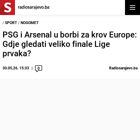
Otvor
/
SPORT
/
NOGOMET
PSG i Arsenal u borbi za krov Europe:
Gdje gledati veliko finale Lige
prvaka?
30.05.26. 15:33
Radiosarajevo.ba
0