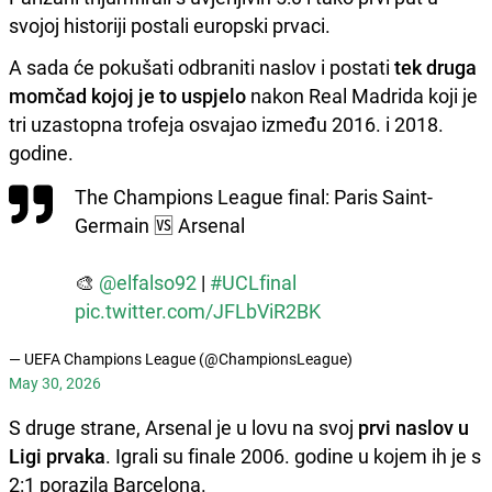
svojoj historiji postali europski prvaci.
A sada će pokušati odbraniti naslov i postati
tek druga
momčad kojoj je to uspjelo
nakon Real Madrida koji je
tri uzastopna trofeja osvajao između 2016. i 2018.
godine.
The Champions League final: Paris Saint-
Germain 🆚 Arsenal
🎨
@elfalso92
|
#UCLfinal
pic.twitter.com/JFLbViR2BK
— UEFA Champions League (@ChampionsLeague)
May 30, 2026
S druge strane, Arsenal je u lovu na svoj
prvi naslov u
Ligi prvaka
. Igrali su finale 2006. godine u kojem ih je s
2:1 porazila Barcelona.