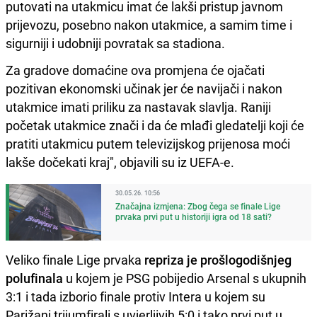
putovati na utakmicu imat će lakši pristup javnom
prijevozu, posebno nakon utakmice, a samim time i
sigurniji i udobniji povratak sa stadiona.
Za gradove domaćine ova promjena će ojačati
pozitivan ekonomski učinak jer će navijači i nakon
utakmice imati priliku za nastavak slavlja. Raniji
početak utakmice znači i da će mlađi gledatelji koji će
pratiti utakmicu putem televizijskog prijenosa moći
lakše dočekati kraj", objavili su iz UEFA-e.
30.05.26. 10:56
Značajna izmjena: Zbog čega se finale Lige
prvaka prvi put u historiji igra od 18 sati?
Veliko finale Lige prvaka
repriza je prošlogodišnjeg
polufinala
u kojem je PSG pobijedio Arsenal s ukupnih
3:1 i tada izborio finale protiv Intera u kojem su
Parižani trijumfirali s uvjerljivih 5:0 i tako prvi put u