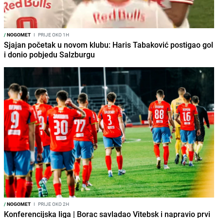
/
NOGOMET
I
PRIJE OKO 1H
Sjajan početak u novom klubu: Haris Tabaković postigao gol
i donio pobjedu Salzburgu
/
NOGOMET
I
PRIJE OKO 2H
Konferencijska liga | Borac savladao Vitebsk i napravio prvi