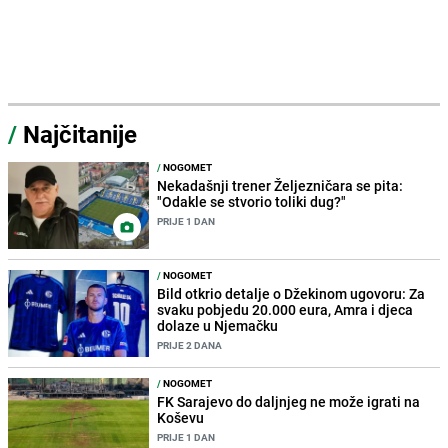
/
Najčitanije
/
NOGOMET
Nekadašnji trener Željezničara se pita:
"Odakle se stvorio toliki dug?"
PRIJE 1 DAN
/
NOGOMET
Bild otkrio detalje o Džekinom ugovoru: Za
svaku pobjedu 20.000 eura, Amra i djeca
dolaze u Njemačku
PRIJE 2 DANA
/
NOGOMET
FK Sarajevo do daljnjeg ne može igrati na
Koševu
PRIJE 1 DAN