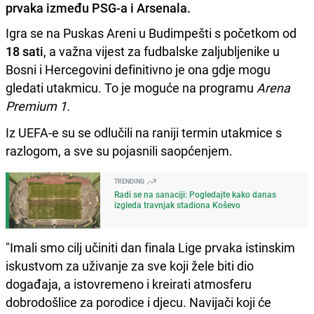
prvaka između PSG-a i Arsenala.
Igra se na Puskas Areni u Budimpešti s početkom od
18 sati
, a važna vijest za fudbalske zaljubljenike u
Bosni i Hercegovini definitivno je ona gdje mogu
gledati utakmicu. To je moguće na programu
Arena
Premium 1.
Iz UEFA-e su se odlučili na raniji termin utakmice s
razlogom, a sve su pojasnili saopćenjem.
TRENDING
Radi se na sanaciji: Pogledajte kako danas
izgleda travnjak stadiona Koševo
"Imali smo cilj učiniti dan finala Lige prvaka istinskim
iskustvom za uživanje za sve koji žele biti dio
događaja, a istovremeno i kreirati atmosferu
dobrodošlice za porodice i djecu. Navijači koji će