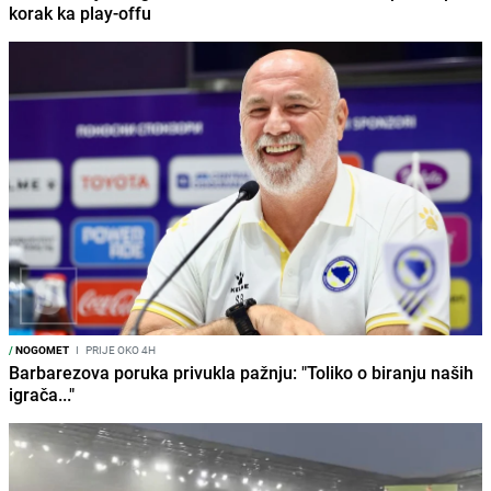
korak ka play-offu
/
NOGOMET
I
PRIJE OKO 4H
Barbarezova poruka privukla pažnju: "Toliko o biranju naših
igrača..."