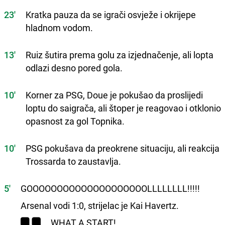
23'
Kratka pauza da se igrači osvježe i okrijepe
hladnom vodom.
13'
Ruiz šutira prema golu za izjednačenje, ali lopta
odlazi desno pored gola.
10'
Korner za PSG, Doue je pokušao da proslijedi
loptu do saigrača, ali štoper je reagovao i otklonio
opasnost za gol Topnika.
10'
PSG pokušava da preokrene situaciju, ali reakcija
Trossarda to zaustavlja.
5'
GOOOOOOOOOOOOOOOOOOOOLLLLLLLL!!!!!
Arsenal vodi 1:0, strijelac je Kai Havertz.
WHAT A START!