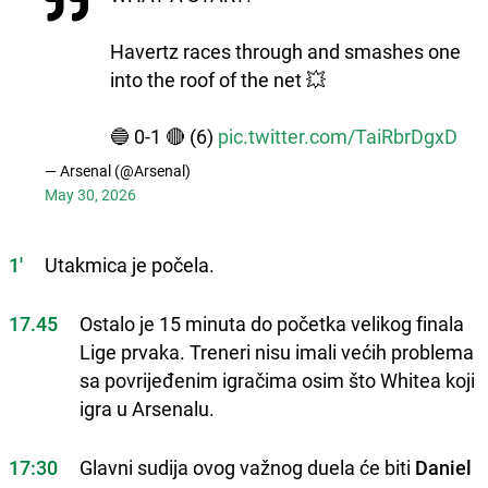
Havertz races through and smashes one
into the roof of the net 💥
🔵 0-1 🔴 (6)
pic.twitter.com/TaiRbrDgxD
— Arsenal (@Arsenal)
May 30, 2026
1'
Utakmica je počela.
17.45
Ostalo je 15 minuta do početka velikog finala
Lige prvaka. Treneri nisu imali većih problema
sa povrijeđenim igračima osim što Whitea koji
igra u Arsenalu.
17:30
Glavni sudija ovog važnog duela će biti
Daniel