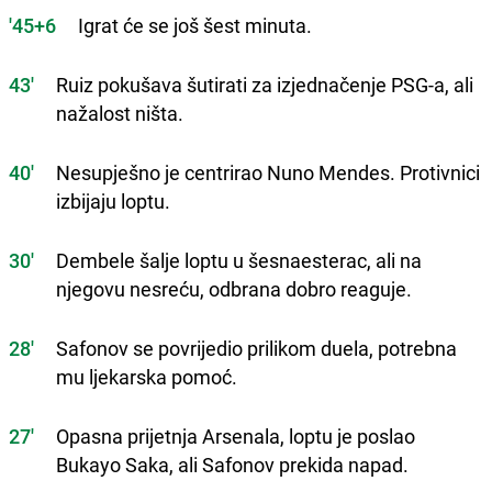
'45+6
Igrat će se još šest minuta.
43'
Ruiz pokušava šutirati za izjednačenje PSG-a, ali
nažalost ništa.
40'
Nesupješno je centrirao Nuno Mendes. Protivnici
izbijaju loptu.
30'
Dembele šalje loptu u šesnaesterac, ali na
njegovu nesreću, odbrana dobro reaguje.
28'
Safonov se povrijedio prilikom duela, potrebna
mu ljekarska pomoć.
27'
Opasna prijetnja Arsenala, loptu je poslao
Bukayo Saka, ali Safonov prekida napad.