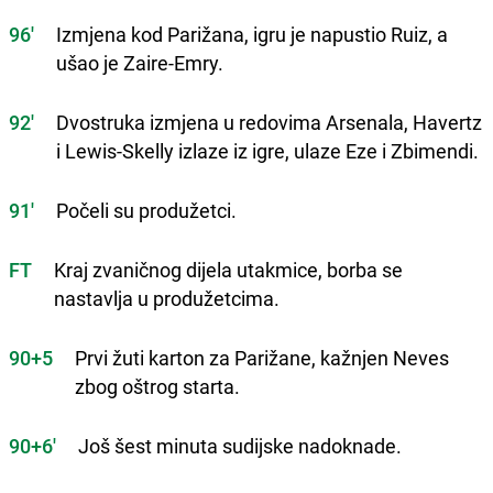
96'
Izmjena kod Parižana, igru je napustio Ruiz, a
ušao je Zaire-Emry.
92'
Dvostruka izmjena u redovima Arsenala, Havertz
i Lewis-Skelly izlaze iz igre, ulaze Eze i Zbimendi.
91'
Počeli su produžetci.
FT
Kraj zvaničnog dijela utakmice, borba se
nastavlja u produžetcima.
90+5
Prvi žuti karton za Parižane, kažnjen Neves
zbog oštrog starta.
90+6'
Još šest minuta sudijske nadoknade.