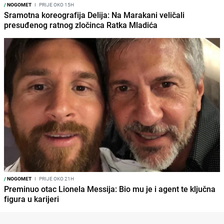
/
NOGOMET
I
PRIJE OKO 15H
Sramotna koreografija Delija: Na Marakani veličali
presuđenog ratnog zločinca Ratka Mladića
/
NOGOMET
I
PRIJE OKO 21H
Preminuo otac Lionela Messija: Bio mu je i agent te ključna
figura u karijeri