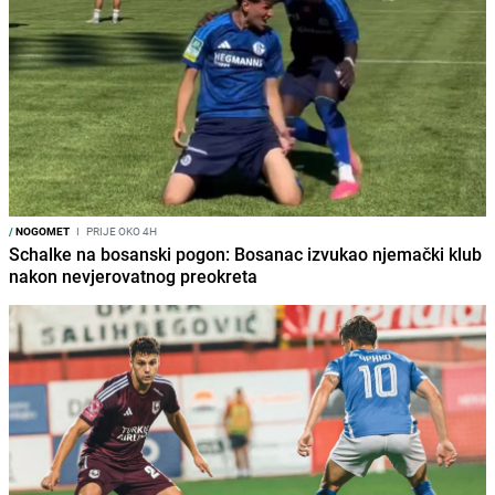
/
NOGOMET
I
PRIJE OKO 4H
Schalke na bosanski pogon: Bosanac izvukao njemački klub
nakon nevjerovatnog preokreta