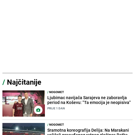
/
Najčitanije
/
NOGOMET
Ljubimac navijača Sarajeva ne zaboravlja
period na Koševu: "Ta emocija je neopisiva"
PRIJE 1 DAN
/
NOGOMET
Sramotna koreografija Delija: Na Marakani
veličali presuđenog ratnog zločinca Ratka