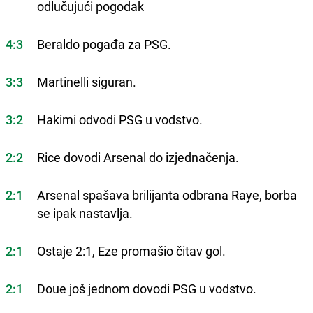
odlučujući pogodak
4:3
Beraldo pogađa za PSG.
3:3
Martinelli siguran.
3:2
Hakimi odvodi PSG u vodstvo.
2:2
Rice dovodi Arsenal do izjednačenja.
2:1
Arsenal spašava brilijanta odbrana Raye, borba
se ipak nastavlja.
2:1
Ostaje 2:1, Eze promašio čitav gol.
2:1
Doue još jednom dovodi PSG u vodstvo.