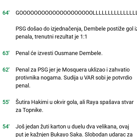
64'
GOOOOOOOOOOOOOOOOOOOOLLLLLLLLLLLLLLL
PSG došao do izjednačenja, Dembele postiže gol i
penala, trenutni rezultat je 1:1
63'
Penal će izvesti Ousmane Dembele.
62'
Penal za PSG jer je Mosquera uklizao i zahvatio
protivnika nogama. Sudija u VAR sobi je potvrdio
penal.
55'
Šutira Hakimi u okvir gola, ali Raya spašava stvar
za Topnike.
54'
Još jedan žuti karton u duelu dva velikana, ovaj
put je kažnjen Bukayo Saka. Slobodan udarac za