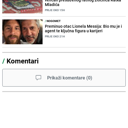
Mladića
PRIJE OKO 15H
/
NOGOMET
Preminuo otac Lionela Messija: Bio mu je i
agent te ključna figura u karijeri
PRIJE OKO 21H
/
Komentari
Prikaži komentare
(
0
)