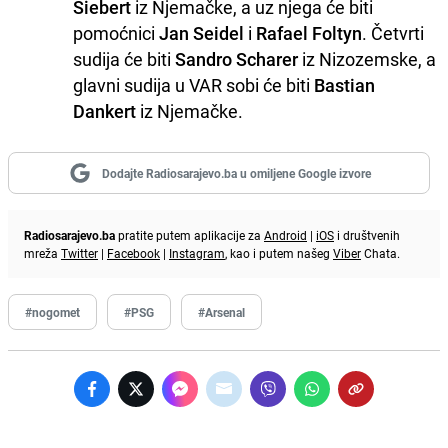
Siebert
iz Njemačke, a uz njega će biti
pomoćnici
Jan Seidel
i
Rafael Foltyn
. Četvrti
sudija će biti
Sandro Scharer
iz Nizozemske, a
glavni sudija u VAR sobi će biti
Bastian
Dankert
iz Njemačke.
Dodajte Radiosarajevo.ba u omiljene Google izvore
Radiosarajevo.ba
pratite putem aplikacije za
Android
|
iOS
i društvenih
mreža
Twitter
|
Facebook
|
Instagram
, kao i putem našeg
Viber
Chata.
#nogomet
#PSG
#Arsenal