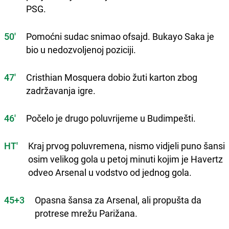
PSG.
50'
Pomoćni sudac snimao ofsajd. Bukayo Saka je
bio u nedozvoljenoj poziciji.
47'
Cristhian Mosquera dobio žuti karton zbog
zadržavanja igre.
46'
Počelo je drugo poluvrijeme u Budimpešti.
HT'
Kraj prvog poluvremena, nismo vidjeli puno šansi
osim velikog gola u petoj minuti kojim je Havertz
odveo Arsenal u vodstvo od jednog gola.
45+3
Opasna šansa za Arsenal, ali propušta da
protrese mrežu Parižana.