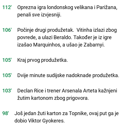
112'
Oprezna igra londonskog velikana i Parižana,
penali sve izvjesniji.
106'
Počinje drugi produžetak. Vitinha izlazi zbog
povrede, a ulazi Beraldo. Također je iz igre
izašao Marquinhos, a ušao je Zabarnyi.
105'
Kraj prvog produžetka.
105'
Dvije minute sudijske nadoknade produžetka.
103'
Declan Rice i trener Arsenala Arteta kažnjeni
žutim kartonom zbog prigovora.
98'
Još jedan žuti karton za Topnike, ovaj put ga je
dobio Viktor Gyokeres.