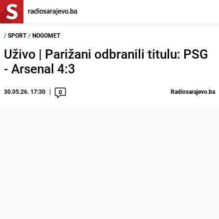
/
SPORT
/
NOGOMET
Uživo | Parižani odbranili titulu: PSG
- Arsenal 4:3
30.05.26. 17:30
Radiosarajevo.ba
0