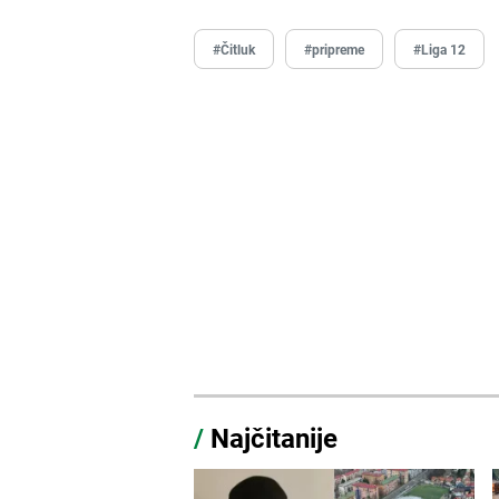
#Čitluk
#pripreme
#Liga 12
/
Najčitanije