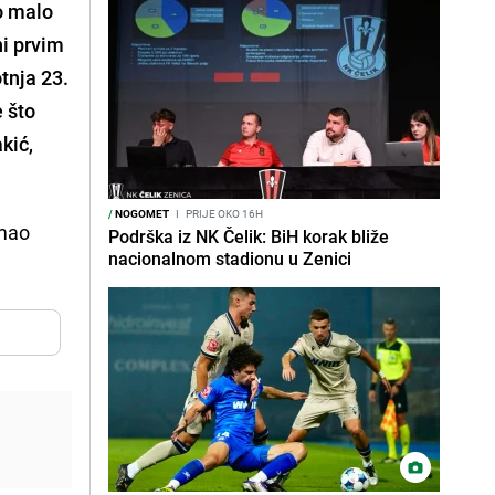
o malo
ni prvim
otnja
23.
e što
kić,
/
NOGOMET
I
PRIJE OKO 16H
imao
Podrška iz NK Čelik: BiH korak bliže
nacionalnom stadionu u Zenici