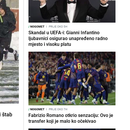
/
NOGOMET
I
PRIJE OKO 5H
Skandal u UEFA-i: Gianni Infantino
ljubavnici osigurao unapređeno radno
mjesto i visoku platu
/
NOGOMET
I
PRIJE OKO 7H
i štab
Fabrizio Romano otkrio senzaciju: Ovo je
transfer koji je malo ko očekivao