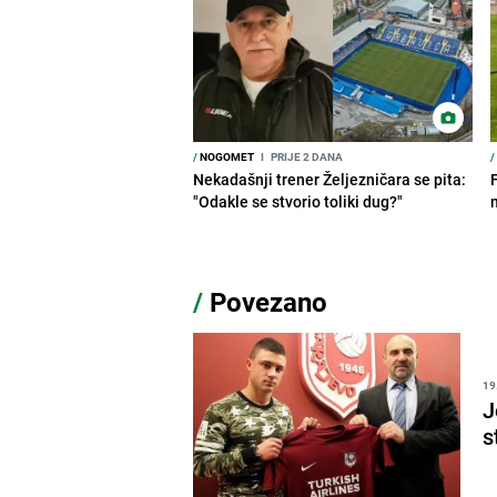
/
NOGOMET
I
PRIJE 2 DANA
/
Nekadašnji trener Željezničara se pita:
"Odakle se stvorio toliki dug?"
/
Povezano
19
J
s