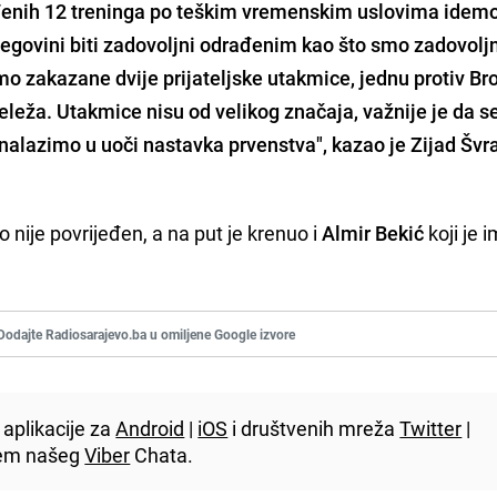
đenih 12 treninga po teškim vremenskim uslovima idem
egovini
biti zadovoljni odrađenim kao što smo zadovolj
o zakazane dvije prijateljske utakmice, jednu protiv
Br
eleža
. Utakmice nisu od velikog značaja, važnije je da s
 nalazimo u uoči nastavka prvenstva", kazao je
Zijad Švra
o nije povrijeđen, a na put je krenuo i
Almir Bekić
koji je 
Dodajte Radiosarajevo.ba u omiljene Google izvore
aplikacije za
Android
|
iOS
i društvenih mreža
Twitter
|
utem našeg
Viber
Chata.