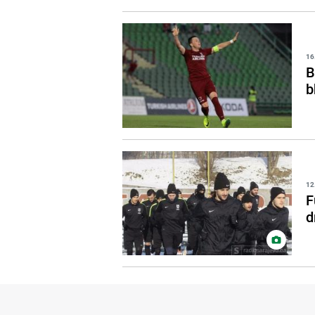
16
B
b
12
F
d