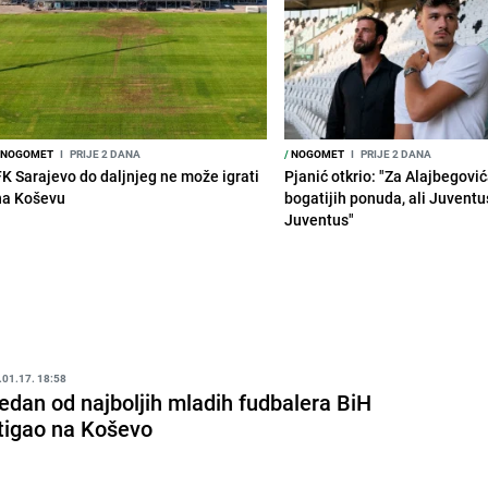
NOGOMET
I
PRIJE 2 DANA
/
NOGOMET
I
PRIJE 2 DANA
FK Sarajevo do daljnjeg ne može igrati
Pjanić otkrio: "Za Alajbegovića
na Koševu
bogatijih ponuda, ali Juventu
Juventus"
.01.17. 18:58
edan od najboljih mladih fudbalera BiH
tigao na Koševo