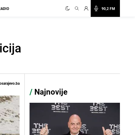
RADIO
90,2 FM
cija
osarajevo.ba
/
Najnovije