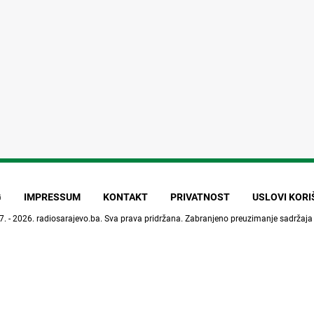
G
IMPRESSUM
KONTAKT
PRIVATNOST
USLOVI KOR
7. - 2026.
radiosarajevo.ba
. Sva prava pridržana. Zabranjeno preuzimanje sadržaja