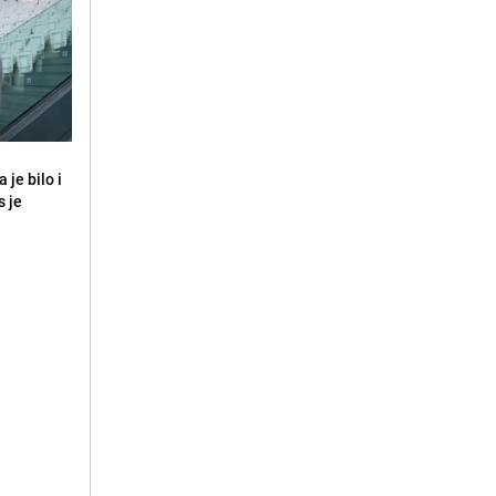
 je bilo i
s je