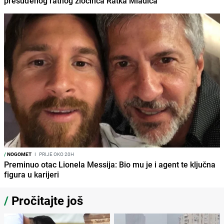
presuđenog ratnog zločinca Ratka Mladića
/
NOGOMET
I
PRIJE OKO 20H
Preminuo otac Lionela Messija: Bio mu je i agent te ključna
figura u karijeri
/
Pročitajte još