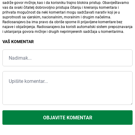
sadrže govor mržnje, kao i da korisniku trajno blokira pristup. Obaviještavamo
vas da svaki čitatelj dobrovoljno pristupa čitanju i kreiranju komentara i
prihvata mogućnost da neki komentari mogu sadržavati narativ koji je u
suprotnosti sa vjerskim, nacionalnim, moralnim i drugim načelima.
Radiosarajevo.ba ima pravo da obriše sporne ili prijavljene komentare bez
najave i objašnjenja. Radiosarajevo.ba koristi automatski sistem prepoznavanja
i uklanjanja govora mržnje i drugih neprimjerenih sadržaja u komentarima.
VAŠ KOMENTAR
OBJAVITE KOMENTAR