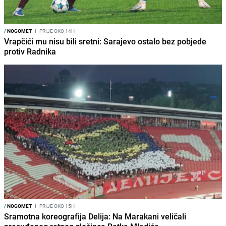
/
NOGOMET
I
PRIJE OKO 14H
Vrapčići mu nisu bili sretni: Sarajevo ostalo bez pobjede
protiv Radnika
/
NOGOMET
I
PRIJE OKO 15H
Sramotna koreografija Delija: Na Marakani veličali