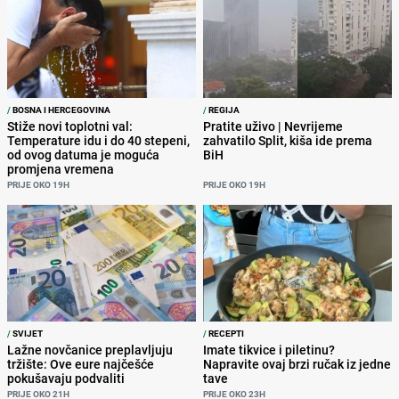
/
BOSNA I HERCEGOVINA
/
REGIJA
Stiže novi toplotni val:
Pratite uživo | Nevrijeme
Temperature idu i do 40 stepeni,
zahvatilo Split, kiša ide prema
od ovog datuma je moguća
BiH
promjena vremena
PRIJE OKO 19H
PRIJE OKO 19H
/
SVIJET
/
RECEPTI
Lažne novčanice preplavljuju
Imate tikvice i piletinu?
tržište: Ove eure najčešće
Napravite ovaj brzi ručak iz jedne
pokušavaju podvaliti
tave
PRIJE OKO 21H
PRIJE OKO 23H