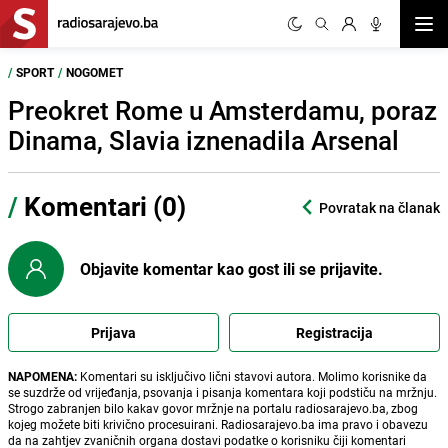
Otvor
/
SPORT
/
NOGOMET
Preokret Rome u Amsterdamu, poraz
Dinama, Slavia iznenadila Arsenal
/
Komentari (0)
Povratak na članak
Objavite komentar kao gost ili se prijavite.
Prijava
Registracija
NAPOMENA:
Komentari su isključivo lični stavovi autora. Molimo korisnike da
se suzdrže od vrijeđanja, psovanja i pisanja komentara koji podstiču na mržnju.
Strogo zabranjen bilo kakav govor mržnje na portalu radiosarajevo.ba, zbog
kojeg možete biti krivično procesuirani. Radiosarajevo.ba ima pravo i obavezu
da na zahtjev zvaničnih organa dostavi podatke o korisniku čiji komentari