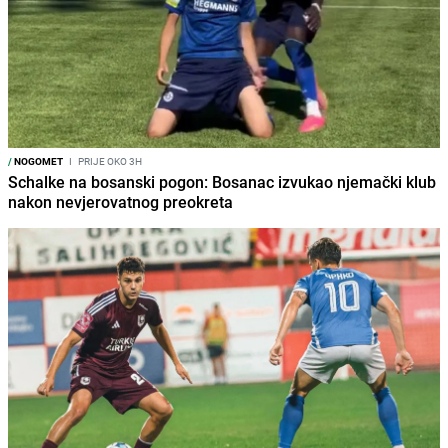
/
NOGOMET
I
PRIJE OKO 3H
Schalke na bosanski pogon: Bosanac izvukao njemački klub
nakon nevjerovatnog preokreta