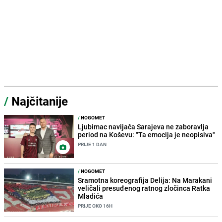
/
Najčitanije
/
NOGOMET
Ljubimac navijača Sarajeva ne zaboravlja
period na Koševu: "Ta emocija je neopisiva"
PRIJE 1 DAN
/
NOGOMET
Sramotna koreografija Delija: Na Marakani
veličali presuđenog ratnog zločinca Ratka
Mladića
PRIJE OKO 16H