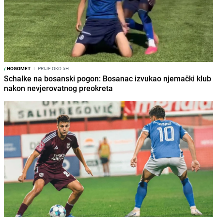
/
NOGOMET
I
PRIJE OKO 5H
Schalke na bosanski pogon: Bosanac izvukao njemački klub
nakon nevjerovatnog preokreta