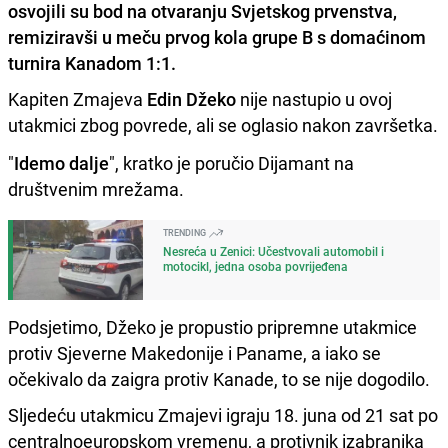
osvojili su bod na otvaranju Svjetskog prvenstva,
remiziravši u meču prvog kola grupe B s domaćinom
turnira Kanadom 1:1.
Kapiten Zmajeva
Edin Džeko
nije nastupio u ovoj
utakmici zbog povrede, ali se oglasio nakon završetka.
"
Idemo dalje
", kratko je poručio Dijamant na
društvenim mrežama.
TRENDING
Nesreća u Zenici: Učestvovali automobil i
motocikl, jedna osoba povrijeđena
Podsjetimo, Džeko je propustio pripremne utakmice
protiv Sjeverne Makedonije i Paname, a iako se
očekivalo da zaigra protiv Kanade, to se nije dogodilo.
Sljedeću utakmicu Zmajevi igraju 18. juna od 21 sat po
centralnoeuropskom vremenu, a protivnik izabranika