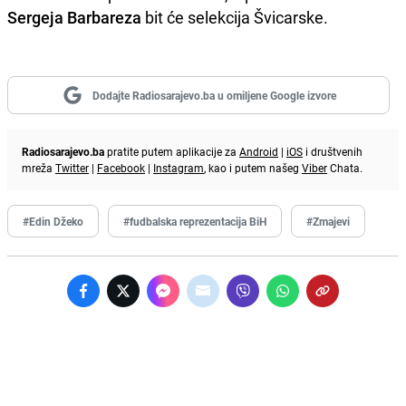
Sergeja Barbareza
bit će selekcija Švicarske.
Dodajte Radiosarajevo.ba u omiljene Google izvore
Radiosarajevo.ba
pratite putem aplikacije za
Android
|
iOS
i društvenih
mreža
Twitter
|
Facebook
|
Instagram
, kao i putem našeg
Viber
Chata.
#Edin Džeko
#fudbalska reprezentacija BiH
#Zmajevi