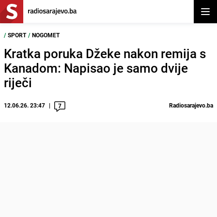
Otvor
/
SPORT
/
NOGOMET
Kratka poruka Džeke nakon remija s
Kanadom: Napisao je samo dvije
riječi
12.06.26. 23:47
Radiosarajevo.ba
7