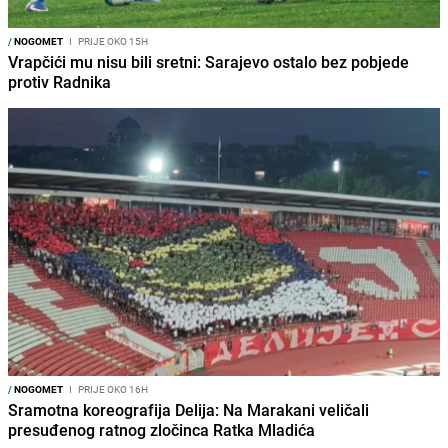
/
NOGOMET
I
PRIJE OKO 15H
Vrapčići mu nisu bili sretni: Sarajevo ostalo bez pobjede
protiv Radnika
/
NOGOMET
I
PRIJE OKO 16H
Sramotna koreografija Delija: Na Marakani veličali
presuđenog ratnog zločinca Ratka Mladića