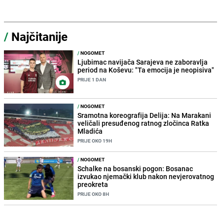
/
Najčitanije
/
NOGOMET
Ljubimac navijača Sarajeva ne zaboravlja
period na Koševu: "Ta emocija je neopisiva"
PRIJE 1 DAN
/
NOGOMET
Sramotna koreografija Delija: Na Marakani
veličali presuđenog ratnog zločinca Ratka
Mladića
PRIJE OKO 19H
/
NOGOMET
Schalke na bosanski pogon: Bosanac
izvukao njemački klub nakon nevjerovatnog
preokreta
PRIJE OKO 8H