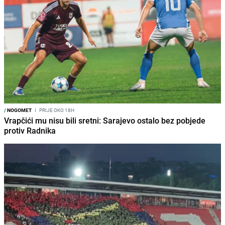
/
NOGOMET
I
PRIJE OKO 18H
Vrapčići mu nisu bili sretni: Sarajevo ostalo bez pobjede
protiv Radnika