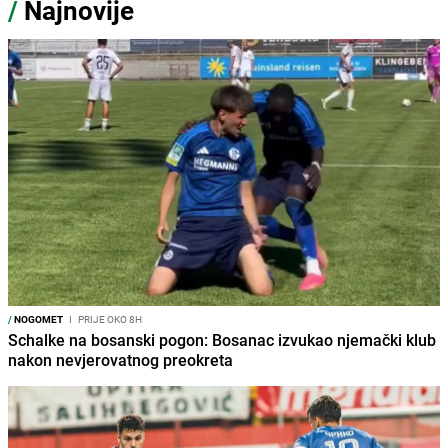
/
Najnovije
/
NOGOMET
I
PRIJE OKO 8H
Schalke na bosanski pogon: Bosanac izvukao njemački klub
nakon nevjerovatnog preokreta