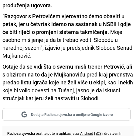
produženja ugovora.
"
Razgovor s Petrovićem vjerovatno ćemo obaviti u
petak, jer u četvrtak idemo na sastanak u NSBiH gdje
će biti riječi o promjeni sistema takmičenja.
Moje
osobno mišljenje je da bi trebao voditi Slobodu u
narednoj sezoni", izjavio je predsjednik Slobode Senad
Mujkanović.
Ostaje da se vidi šta o svemu misli trener Petrović, ali
s obzirom na to da je Mujkanoviću pred kraj prvenstva
predao listu igrača koje ne želi više u ekipi,
kao i nekih
koje bi volio dovesti na Tušanj, jasno je da iskusni
stručnjak karijeru želi nastaviti u Slobodi.
Dodajte Radiosarajevo.ba u omiljene Google izvore
Radiosarajevo.ba
pratite putem aplikacije za
Android
|
iOS
i društvenih