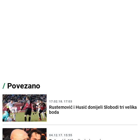
/
Povezano
17.02.18. 17:03
Rustemović i Husić donijeli Slobodi tri velika
boda
04.12.17. 15:55