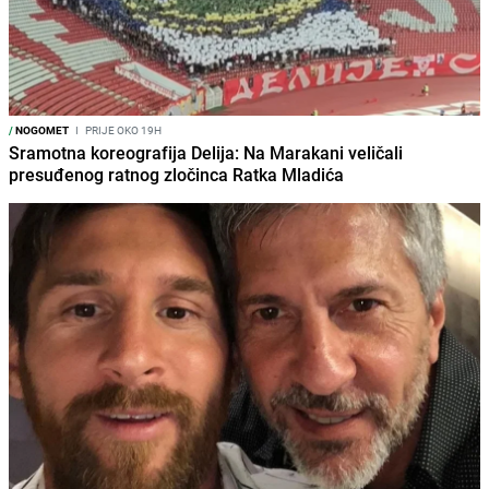
/
NOGOMET
I
PRIJE OKO 19H
Sramotna koreografija Delija: Na Marakani veličali
presuđenog ratnog zločinca Ratka Mladića