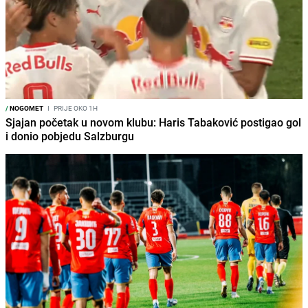
/
NOGOMET
I
PRIJE OKO 1H
Sjajan početak u novom klubu: Haris Tabaković postigao gol
i donio pobjedu Salzburgu