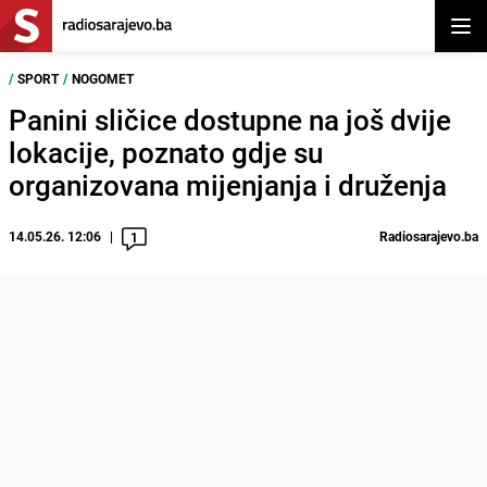
Otvor
/
SPORT
/
NOGOMET
Panini sličice dostupne na još dvije
lokacije, poznato gdje su
organizovana mijenjanja i druženja
14.05.26. 12:06
Radiosarajevo.ba
1