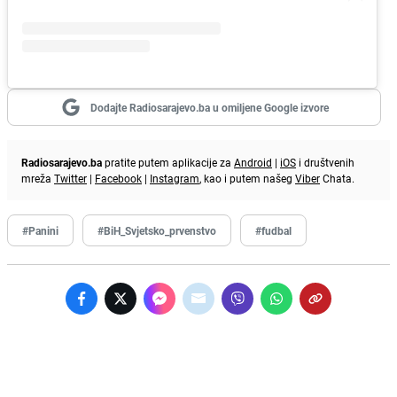
Dodajte Radiosarajevo.ba u omiljene Google izvore
Radiosarajevo.ba
pratite putem aplikacije za
Android
|
iOS
i društvenih
mreža
Twitter
|
Facebook
|
Instagram
, kao i putem našeg
Viber
Chata.
#Panini
#BiH_Svjetsko_prvenstvo
#fudbal