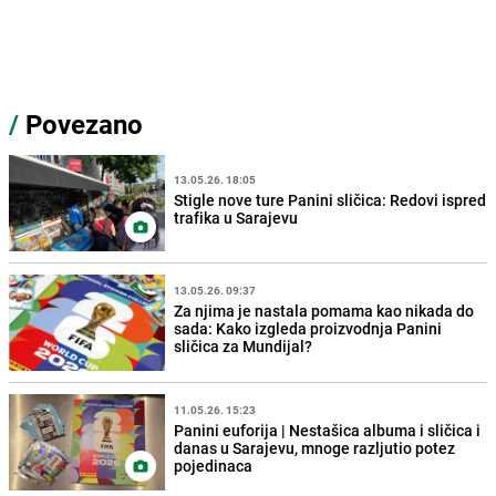
/
Povezano
13.05.26. 18:05
Stigle nove ture Panini sličica: Redovi ispred
trafika u Sarajevu
13.05.26. 09:37
Za njima je nastala pomama kao nikada do
sada: Kako izgleda proizvodnja Panini
sličica za Mundijal?
11.05.26. 15:23
Panini euforija | Nestašica albuma i sličica i
danas u Sarajevu, mnoge razljutio potez
pojedinaca