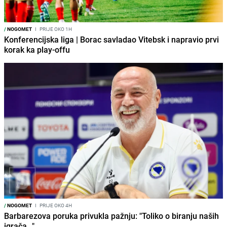
/
NOGOMET
I
PRIJE OKO 1H
Konferencijska liga | Borac savladao Vitebsk i napravio prvi
korak ka play-offu
/
NOGOMET
I
PRIJE OKO 4H
Barbarezova poruka privukla pažnju: "Toliko o biranju naših
igrača..."