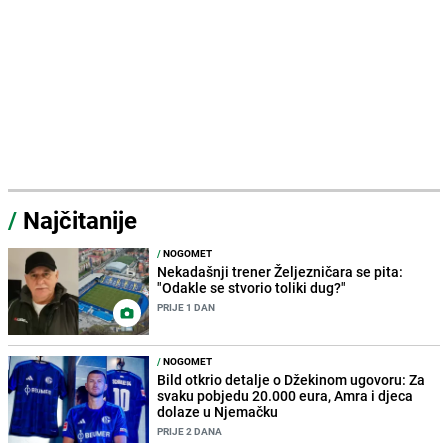
/
Najčitanije
/
NOGOMET
Nekadašnji trener Željezničara se pita:
"Odakle se stvorio toliki dug?"
PRIJE 1 DAN
/
NOGOMET
Bild otkrio detalje o Džekinom ugovoru: Za
svaku pobjedu 20.000 eura, Amra i djeca
dolaze u Njemačku
PRIJE 2 DANA