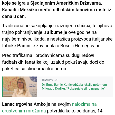
koje se igra u Sjedinjenim Američkim Državama,
Kanadi i Meksiku među fudbalskim fanovima raste iz
dana u dan.
Tradicionalno sakupljanje i razmjena
sličica,
te njihovo
trajno pohranjivanje u
albume
je ove godine na
najvišem nivou ikada, a nestašica proizvoda italijanske
fabrike
Panini
je zavladala u Bosni i Hercegovini.
Pred trafikama i prodavnicama su
dugi redovi
fudbalskih fanatika
koji uzalud pokušavaju doći do
paketića sa sličicama ili albuma.
TRENDING
Dr. Erma Ramić-Kunić održala lekciju notornom
Miloradu Dodiku: "Pokazujete silno neznanje"
Lanac trgovina Amko
je na svojim
nalozima na
društvenim mrežama
potvrdila kako od danas, 14.