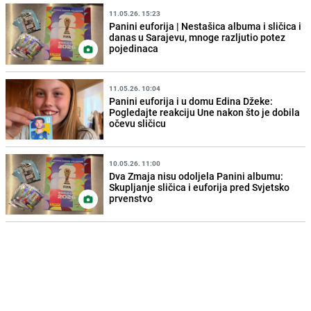
11.05.26. 15:23
Panini euforija | Nestašica albuma i sličica i
danas u Sarajevu, mnoge razljutio potez
pojedinaca
11.05.26. 10:04
Panini euforija i u domu Edina Džeke:
Pogledajte reakciju Une nakon što je dobila
očevu sličicu
10.05.26. 11:00
Dva Zmaja nisu odoljela Panini albumu:
Skupljanje sličica i euforija pred Svjetsko
prvenstvo