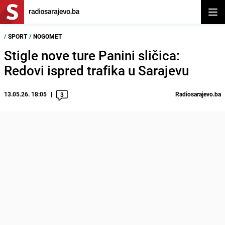
Otvor
/
SPORT
/
NOGOMET
Stigle nove ture Panini sličica:
Redovi ispred trafika u Sarajevu
13.05.26. 18:05
Radiosarajevo.ba
3