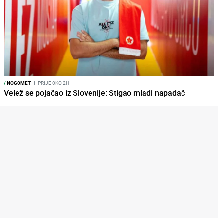
/
NOGOMET
I
PRIJE OKO 2H
Velež se pojačao iz Slovenije: Stigao mladi napadač