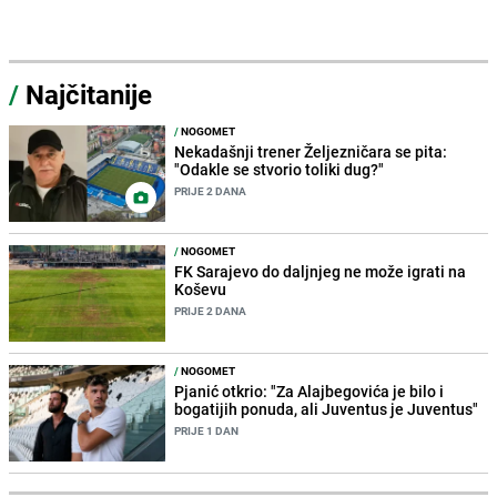
/
Najčitanije
/
NOGOMET
Nekadašnji trener Željezničara se pita:
"Odakle se stvorio toliki dug?"
PRIJE 2 DANA
/
NOGOMET
FK Sarajevo do daljnjeg ne može igrati na
Koševu
PRIJE 2 DANA
/
NOGOMET
Pjanić otkrio: "Za Alajbegovića je bilo i
bogatijih ponuda, ali Juventus je Juventus"
PRIJE 1 DAN