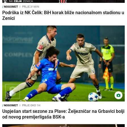
/
NOGOMET
I
PRIJE 31MIN
Podrška iz NK Čelik: BiH korak bliže nacionalnom stadionu u
Zenici
/
NOGOMET
I
PRIJE OKO 1H
Uspješan start sezone za Plave: Željezničar na Grbavici bolji
od novog premijerligaša BSK-a