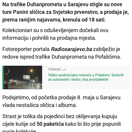
Na trafike Duhanprometa u Sarajevu stigle su nove
ture Panini sličica za Svjetsko prvenstvo, a prodaja je,
prema ranijim najavama, krenula od 18 sati.
Kolekcioniari su s oduševljenjem dočekali ovu
informaciju i pohrilili na prodajna mjesta.
Fotoreporter portala
Radiosarajevo.ba
zabilježio je
redove ispred trafike Duhanprometa na Pofalićima.
TRENDING
Teška saobraćajna nesreća u Prijedoru: Sudarili
se automobil i motor, ima povrijeđenih
Podsjetimo, od početka prodaje 8. maja u Sarajevu
vlada nestašica sličica i albuma.
Strast je tolika da pojedinci bez oklijevanja kupuju
cijele kutije od
50 paketića
kako bi što prije popunili
svoje kolekcije.