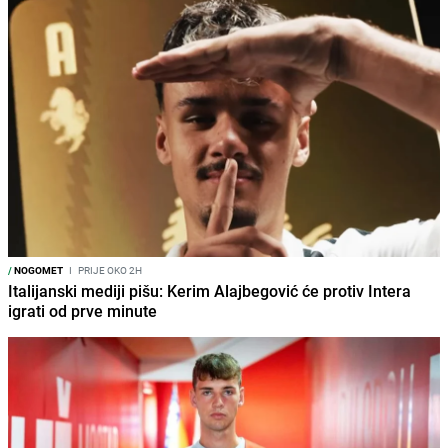
/
NOGOMET
I
PRIJE OKO 2H
Italijanski mediji pišu: Kerim Alajbegović će protiv Intera
igrati od prve minute