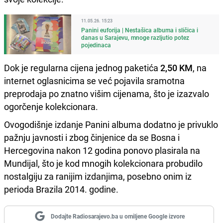
11.05.26. 15:23
Panini euforija | Nestašica albuma i sličica i
danas u Sarajevu, mnoge razljutio potez
pojedinaca
Dok je regularna cijena jednog paketića
2,50 KM
, na
internet oglasnicima se već pojavila sramotna
preprodaja po znatno višim cijenama, što je izazvalo
ogorčenje kolekcionara.
Ovogodišnje izdanje Panini albuma dodatno je privuklo
pažnju javnosti i zbog činjenice da se Bosna i
Hercegovina nakon 12 godina ponovo plasirala na
Mundijal, što je kod mnogih kolekcionara probudilo
nostalgiju za ranijim izdanjima, posebno onim iz
perioda Brazila 2014. godine.
Dodajte Radiosarajevo.ba u omiljene Google izvore