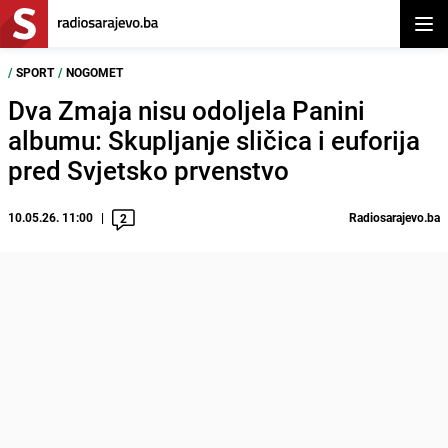
Otvor
/
SPORT
/
NOGOMET
Dva Zmaja nisu odoljela Panini
albumu: Skupljanje sličica i euforija
pred Svjetsko prvenstvo
10.05.26. 11:00
Radiosarajevo.ba
2