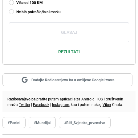
Više od 100 KM
Ne bih potrošio/la ni marku
GLASAJ
REZULTATI
Dodajte Radiosarajevo.ba u omiljene Google izvore
Radiosarajevo.ba
pratite putem aplikacije za
Android
|
iOS
i društvenih
mreža
Twitter
|
Facebook
|
Instagram
, kao i putem našeg
Viber
Chata.
#Panini
#Mundijal
#BiH_Svjetsko_prvenstvo