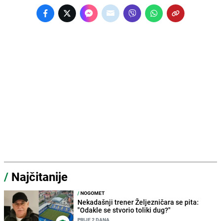
/
Najčitanije
/
NOGOMET
Nekadašnji trener Željezničara se pita:
"Odakle se stvorio toliki dug?"
PRIJE 2 DANA