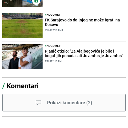
/
NOGOMET
FK Sarajevo do daljnjeg ne može igrati na
Koševu
PRIJE 2 DANA
/
NOGOMET
Pjanić otkrio: "Za Alajbegovića je bilo i
bogatijih ponuda, ali Juventus je Juventus"
PRIJE 1 DAN
/
Komentari
Prikaži komentare
(
2
)