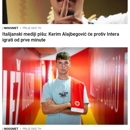
/
NOGOMET
I
PRIJE OKO 7H
Italijanski mediji pišu: Kerim Alajbegović će protiv Intera
igrati od prve minute
/
NOGOMET
I
PRIJE OKO 7H