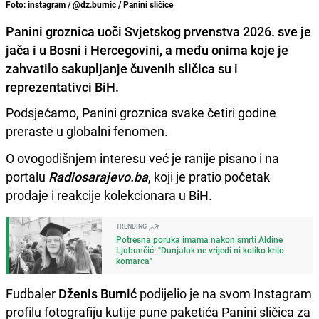
Foto: instagram / @dz.burnic / Panini sličice
Panini groznica uoči Svjetskog prvenstva 2026. sve je
jača i u Bosni i Hercegovini, a među onima koje je
zahvatilo sakupljanje čuvenih sličica su i
reprezentativci BiH.
Podsjećamo, Panini groznica svake četiri godine
preraste u globalni fenomen.
O ovogodišnjem interesu već je ranije pisano i na
portalu
Radiosarajevo.ba
, koji je pratio početak
prodaje i reakcije kolekcionara u BiH.
TRENDING
Potresna poruka imama nakon smrti Aldine
Ljubunčić: "Dunjaluk ne vrijedi ni koliko krilo
komarca"
Fudbaler
Dženis Burnić
podijelio je na svom Instagram
profilu fotografiju kutije pune paketića Panini sličica za