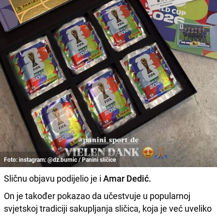
Foto: instagram: @dz.burnic / Panini sličice
Sličnu objavu podijelio je i
Amar Dedić.
On je također pokazao da učestvuje u popularnoj
svjetskoj tradiciji sakupljanja sličica, koja je već uveliko