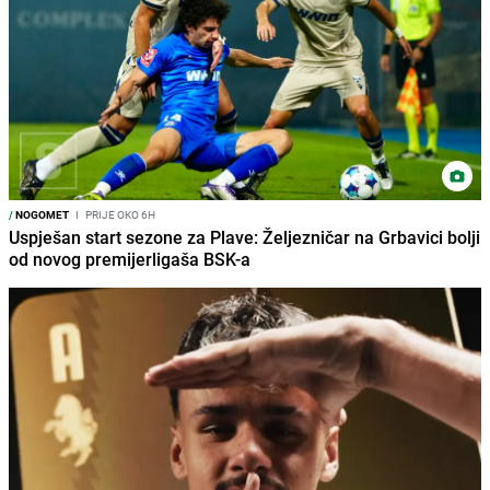
/
NOGOMET
I
PRIJE OKO 6H
Uspješan start sezone za Plave: Željezničar na Grbavici bolji
od novog premijerligaša BSK-a