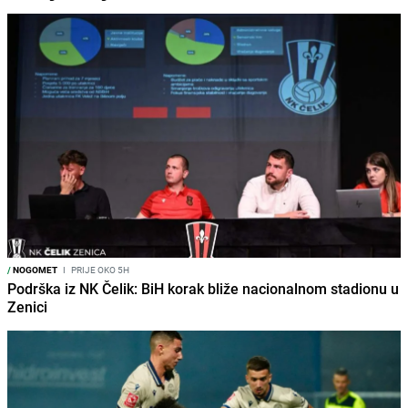
/
NOGOMET
I
PRIJE OKO 5H
Podrška iz NK Čelik: BiH korak bliže nacionalnom stadionu u
Zenici