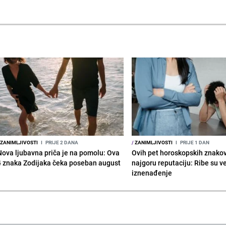
ZANIMLJIVOSTI
I
PRIJE 2 DANA
/
ZANIMLJIVOSTI
I
PRIJE 1 DAN
Nova ljubavna priča je na pomolu: Ova
Ovih pet horoskopskih znako
4 znaka Zodijaka čeka poseban august
najgoru reputaciju: Ribe su v
iznenađenje