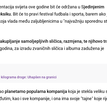
ntacija svijeta ove godine bit će održana u S
jedinjenim
ksiku.
Bit će to pravi festival fudbala i sporta, barem ako 
 koja vlada među zaljubljenicima u "najvažniju sporednu s
akupljanje samoljepljivih sličica, razmjena, te njihovo t
 godina, za izradu zvaničnih sličica i albuma zadužena je
0 kilograma droge: Uhapšen na granici
tao
planetarno popularna kompanija
koja je stekla veliku 
đutim, kao i sve kompanije, i ona ima svoje "tajne" koje ri