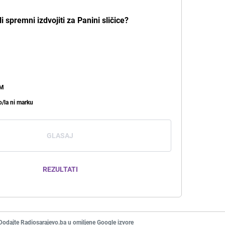
li spremni izdvojiti za Panini sličice?
KM
o/la ni marku
GLASAJ
REZULTATI
Dodajte Radiosarajevo.ba u omiljene Google izvore