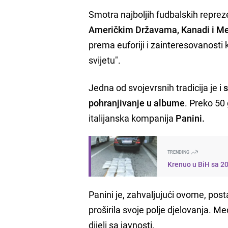
Smotra najboljih fudbalskih repreze
Američkim Državama, Kanadi i Me
prema euforiji i zainteresovanosti
svijetu".
Jedna od svojevrsnih tradicija je i
s
pohranjivanje u albume
. Preko 50
italijanska kompanija
Panini.
TRENDING
Krenuo u BiH sa 2
Panini je, zahvaljujući ovome, pos
proširila svoje polje djelovanja. Me
dijeli sa javnosti.