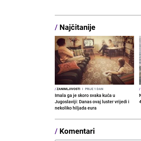
/
Najčitanije
/
ZANIMLJIVOSTI
I
PRIJE 1 DAN
/
Imala ga je skoro svaka kuća u
Jugoslaviji: Danas ovaj luster vrijedi i
nekoliko hiljada eura
/
Komentari