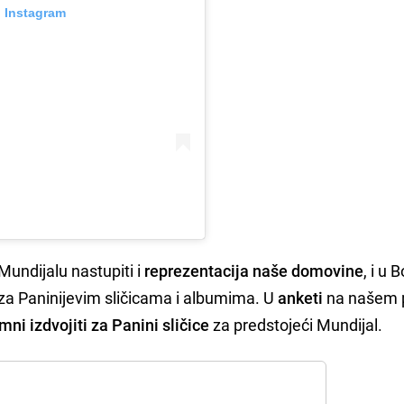
n Instagram
undijalu nastupiti i
reprezentacija naše domovine
, i u B
a Paninijevim sličicama i albumima. U
anketi
na našem p
mni izdvojiti za Panini sličice
za predstojeći Mundijal.