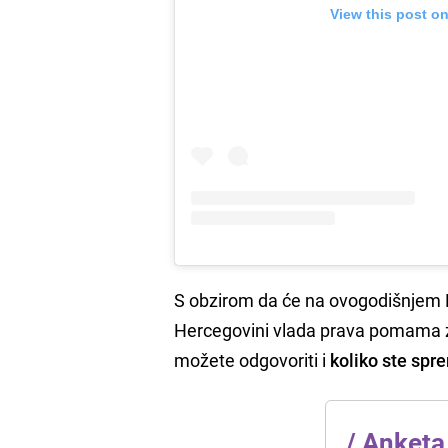
View this post o
S obzirom da će na ovogodišnjem M
Hercegovini vlada prava pomama z
možete odgovoriti i
koliko ste spre
/
Anketa