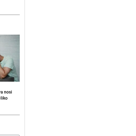
va nosi
eliko