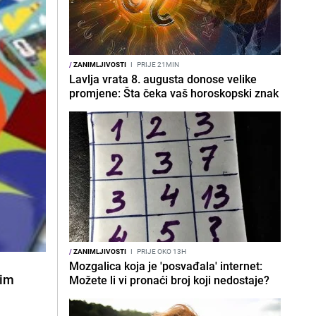
/
ZANIMLJIVOSTI
I
PRIJE 21MIN
Lavlja vrata 8. augusta donose velike
promjene: Šta čeka vaš horoskopski znak
/
ZANIMLJIVOSTI
I
PRIJE OKO 13H
Mozgalica koja je 'posvađala' internet:
kim
Možete li vi pronaći broj koji nedostaje?