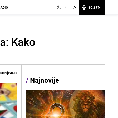
RADIO
90,2 FM
a: Kako
osarajevo.ba
/
Najnovije