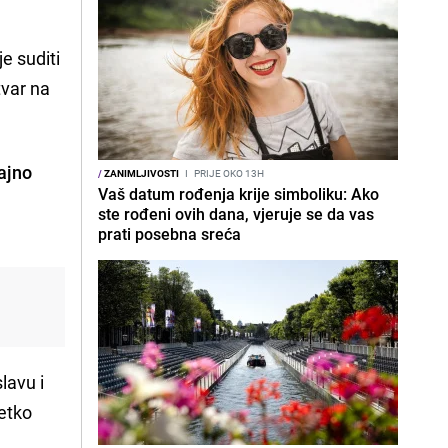
je suditi
tvar na
rajno
/
ZANIMLJIVOSTI
I
PRIJE OKO 13H
Vaš datum rođenja krije simboliku: Ako
ste rođeni ovih dana, vjeruje se da vas
prati posebna sreća
slavu i
jetko