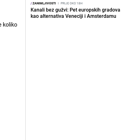
/
ZANIMLJIVOSTI
I
PRIJE OKO 18H
Kanali bez gužvi: Pet europskih gradova
kao alternativa Veneciji i Amsterdamu
e koliko