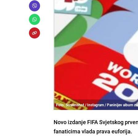
Foto: Screenshot / Instagram / Paninijev album z
Novo izdanje FIFA Svjetskog prvenst
fanaticima vlada prava euforija.