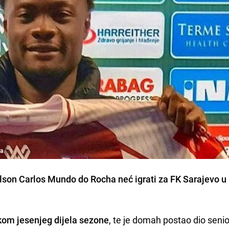
ha
elson Carlos Mundo do Rocha neć igrati za FK Sarajevo u
kom jesenjeg dijela sezone
, te je domah postao dio seni