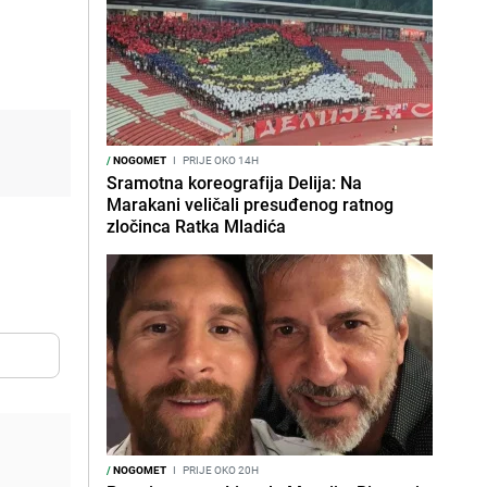
/
NOGOMET
I
PRIJE OKO 14H
Sramotna koreografija Delija: Na
Marakani veličali presuđenog ratnog
zločinca Ratka Mladića
/
NOGOMET
I
PRIJE OKO 20H