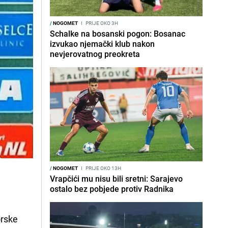
/
NOGOMET
I
PRIJE OKO 3H
Schalke na bosanski pogon: Bosanac
izvukao njemački klub nakon
nevjerovatnog preokreta
/
NOGOMET
I
PRIJE OKO 13H
Vrapčići mu nisu bili sretni: Sarajevo
ostalo bez pobjede protiv Radnika
orske