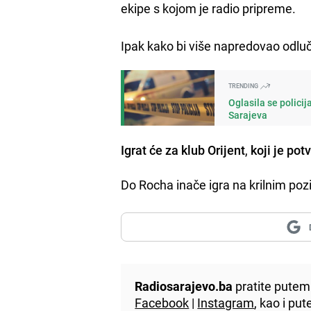
ekipe s kojom je radio pripreme.
Ipak kako bi više napredovao odlu
TRENDING
Oglasila se policij
Sarajeva
Igrat će za klub Orijent
,
koji je pot
Do Rocha inače igra na krilnim poz
Radiosarajevo.ba
pratite putem 
Facebook
|
Instagram
, kao i p