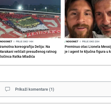
NOGOMET
I
PRIJE OKO 14H
/
NOGOMET
I
PRIJE OKO 20H
Sramotna koreografija Delija: Na
Preminuo otac Lionela Messi
Marakani veličali presuđenog ratnog
je i agent te ključna figura u k
zločinca Ratka Mladića
Prikaži komentare
(
1
)