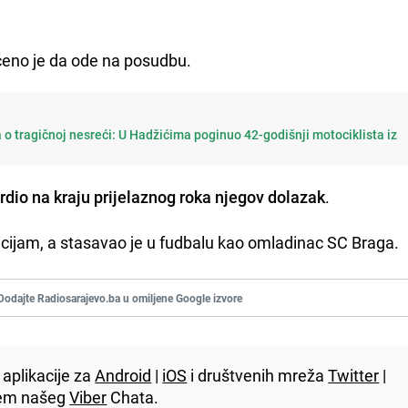
čeno je da ode na posudbu.
a o tragičnoj nesreći: U Hadžićima poginuo 42-godišnji motociklista iz
vrdio na kraju prijelaznog roka njegov dolazak
.
icijam, a stasavao je u fudbalu kao omladinac SC Braga.
Dodajte Radiosarajevo.ba u omiljene Google izvore
aplikacije za
Android
|
iOS
i društvenih mreža
Twitter
|
utem našeg
Viber
Chata.