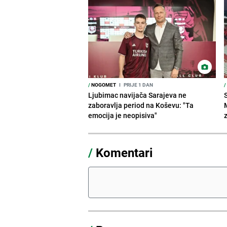
/
NOGOMET
I
PRIJE 1 DAN
/
Ljubimac navijača Sarajeva ne
zaboravlja period na Koševu: "Ta
emocija je neopisiva"
/
Komentari