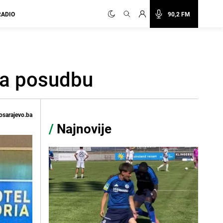
RADIO
90,2 FM
na posudbu
osarajevo.ba
/
Najnovije