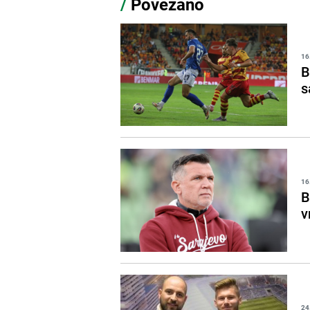
/
Povezano
16
B
s
16
B
v
24