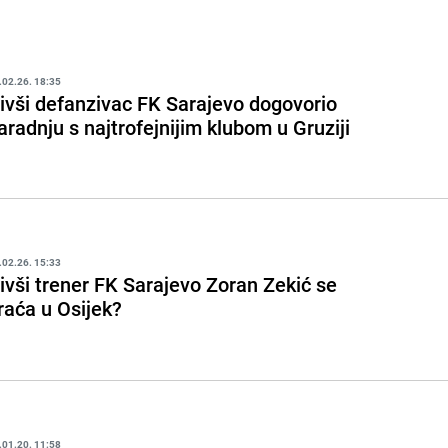
.02.26. 18:35
ivši defanzivac FK Sarajevo dogovorio
aradnju s najtrofejnijim klubom u Gruziji
.02.26. 15:33
ivši trener FK Sarajevo Zoran Zekić se
raća u Osijek?
.01.20. 11:58