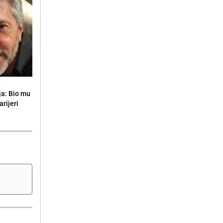
ja: Bio mu
arijeri