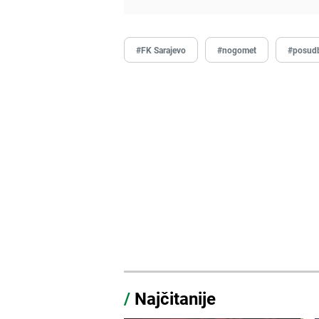
#FK Sarajevo
#nogomet
#posud
/
Najčitanije