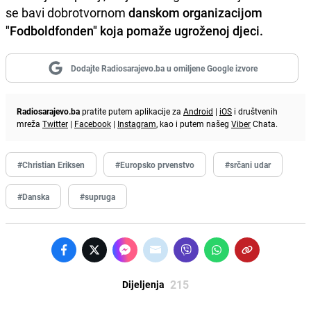
se bavi dobrotvornom
danskom organizacijom
"Fodboldfonden" koja pomaže ugroženoj djeci.
Dodajte Radiosarajevo.ba u omiljene Google izvore
Radiosarajevo.ba
pratite putem aplikacije za
Android
|
iOS
i društvenih
mreža
Twitter
|
Facebook
|
Instagram
, kao i putem našeg
Viber
Chata.
#Christian Eriksen
#Europsko prvenstvo
#srčani udar
#Danska
#supruga
215
Dijeljenja