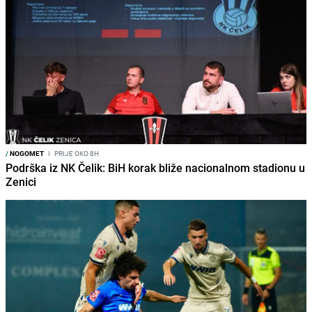
/
NOGOMET
I
PRIJE OKO 8H
Podrška iz NK Čelik: BiH korak bliže nacionalnom stadionu u
Zenici