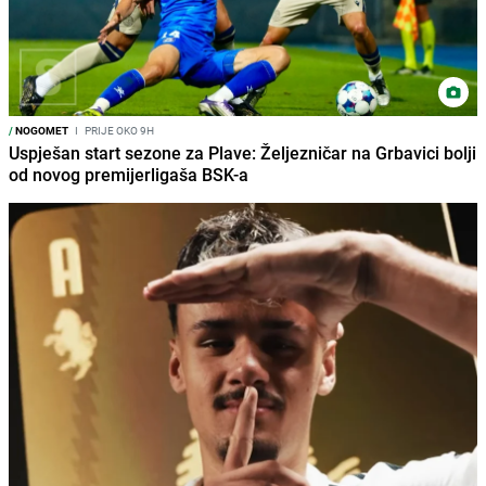
/
NOGOMET
I
PRIJE OKO 9H
Uspješan start sezone za Plave: Željezničar na Grbavici bolji
od novog premijerligaša BSK-a