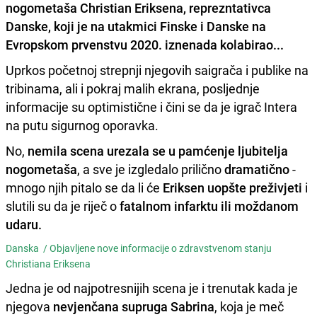
nogometaša Christian Eriksena, reprezntativca
Danske, koji je na utakmici Finske i Danske na
Evropskom prvenstvu 2020. iznenada kolabirao...
Uprkos početnoj strepnji njegovih saigrača i publike na
tribinama, ali i pokraj malih ekrana, posljednje
informacije su optimistične i čini se da je igrač Intera
na putu sigurnog oporavka.
No,
nemila scena urezala se u pamćenje ljubitelja
nogometaša
, a sve je izgledalo prilično
dramatično
-
mnogo njih pitalo se da li će
Eriksen uopšte preživjeti
i
slutili su da je riječ o
fatalnom infarktu ili moždanom
udaru.
Danska /
Objavljene nove informacije o zdravstvenom stanju
Christiana Eriksena
Jedna je od najpotresnijih scena je i trenutak kada je
njegova
nevjenčana supruga Sabrina
, koja je meč