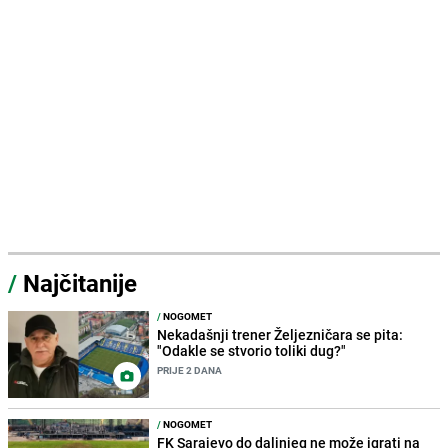
/
Najčitanije
/
NOGOMET
Nekadašnji trener Željezničara se pita:
"Odakle se stvorio toliki dug?"
PRIJE 2 DANA
/
NOGOMET
FK Sarajevo do daljnjeg ne može igrati na