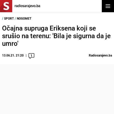
Otvor
/
SPORT
/
NOGOMET
Očajna supruga Eriksena koji se
srušio na terenu: 'Bila je sigurna da je
umro'
13.06.21. 21:20
Radiosarajevo.ba
1