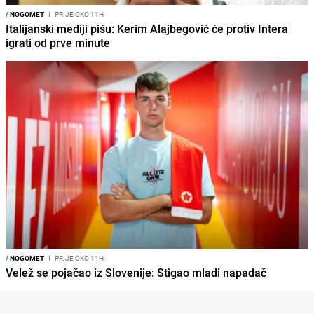
/
NOGOMET
I
PRIJE OKO 11H
Italijanski mediji pišu: Kerim Alajbegović će protiv Intera
igrati od prve minute
/
NOGOMET
I
PRIJE OKO 11H
Velež se pojačao iz Slovenije: Stigao mladi napadač