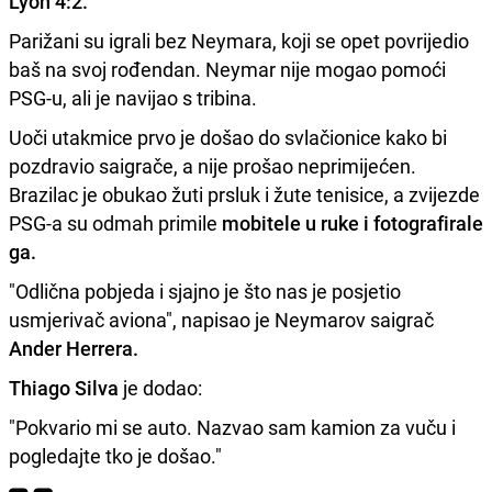
Lyon 4:2.
Parižani su igrali bez Neymara, koji se opet povrijedio
baš na svoj rođendan. Neymar nije mogao pomoći
PSG-u, ali je navijao s tribina.
Uoči utakmice prvo je došao do svlačionice kako bi
pozdravio saigrače, a nije prošao neprimijećen.
Brazilac je obukao žuti prsluk i žute tenisice, a zvijezde
PSG-a su odmah primile
mobitele u ruke i fotografirale
ga.
"Odlična pobjeda i sjajno je što nas je posjetio
usmjerivač aviona", napisao je Neymarov saigrač
Ander Herrera.
Thiago Silva
je dodao:
"Pokvario mi se auto. Nazvao sam kamion za vuču i
pogledajte tko je došao."