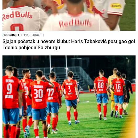
/
NOGOMET
I
PRIJE OKO 8H
Sjajan početak u novom klubu: Haris Tabaković postigao gol
i donio pobjedu Salzburgu