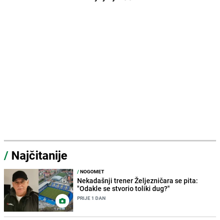
/
Najčitanije
/
NOGOMET
Nekadašnji trener Željezničara se pita:
"Odakle se stvorio toliki dug?"
PRIJE 1 DAN