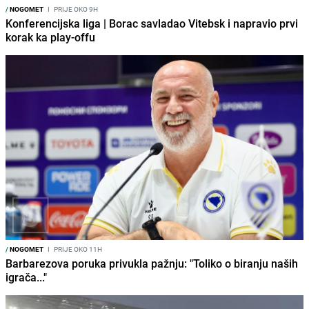
/
NOGOMET
I
PRIJE OKO 9H
Konferencijska liga | Borac savladao Vitebsk i napravio prvi
korak ka play-offu
/
NOGOMET
I
PRIJE OKO 11H
Barbarezova poruka privukla pažnju: "Toliko o biranju naših
igrača..."