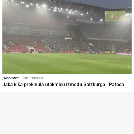
/
NOGOMET
I
PRIJE OKO 11H
Jaka kiša prekinula utakmicu između Salzburga i Pafosa