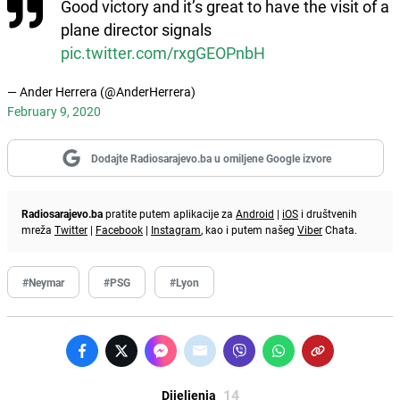
Good victory and it’s great to have the visit of a
plane director signals
pic.twitter.com/rxgGEOPnbH
— Ander Herrera (@AnderHerrera)
February 9, 2020
Dodajte Radiosarajevo.ba u omiljene Google izvore
Radiosarajevo.ba
pratite putem aplikacije za
Android
|
iOS
i društvenih
mreža
Twitter
|
Facebook
|
Instagram
, kao i putem našeg
Viber
Chata.
#Neymar
#PSG
#Lyon
14
Dijeljenja