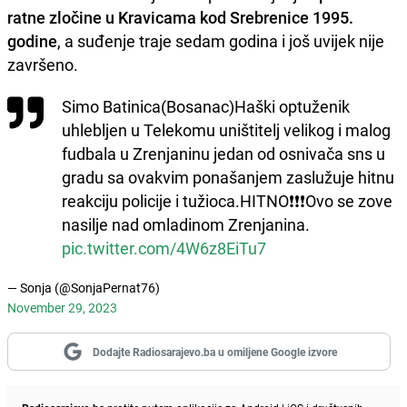
ratne zločine u Kravicama kod Srebrenice 1995.
godine
, a suđenje traje sedam godina i još uvijek nije
završeno.
Simo Batinica(Bosanac)Haški optuženik
uhlebljen u Telekomu uništitelj velikog i malog
fudbala u Zrenjaninu jedan od osnivača sns u
gradu sa ovakvim ponašanjem zaslužuje hitnu
reakciju policije i tužioca.HITNO❗❗❗Ovo se zove
nasilje nad omladinom Zrenjanina.
pic.twitter.com/4W6z8EiTu7
— Sonja (@SonjaPernat76)
November 29, 2023
Dodajte Radiosarajevo.ba u omiljene Google izvore