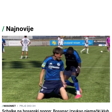
/
Najnovije
/
NOGOMET
I
PRIJE OKO 3H
Schalke na bosanski pogon: Bosanac izvukao njemački klub