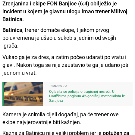
Zrenjanina i ekipe FON Banjice (6:4) obilježio je
incident u kojem je glavnu ulogu imao trener Milivoj
Batinica.
Batinica
, trener domaće ekipe, tijekom prvog
poluvremena je ušao u sukob s jednim od svojih
igrača.
Vukao ga je za dres, a zatim počeo udarati po vratu i
glavi. Nakon toga se nije zaustavio te ga je udario još
jednom u vrat.
TRENDING
Oglasila se policija o tragičnoj nesreći: U
Hadžićima poginuo 42-godišnji motociklista iz
Sarajeva
Kamera je snimila cijeli događaj, pa će trener ove
ekipe najvjerovatnije biti kažnjen.
Kazna za Batinicu nije veliki problem jer je
optužen za