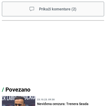
Prikaži komentare
(
2
)
/
Povezano
23.10.23. 09:30
Neviđena cenzura: Trenera Seada