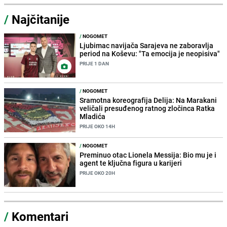
/
Najčitanije
/
NOGOMET
Ljubimac navijača Sarajeva ne zaboravlja
period na Koševu: "Ta emocija je neopisiva"
PRIJE 1 DAN
/
NOGOMET
Sramotna koreografija Delija: Na Marakani
veličali presuđenog ratnog zločinca Ratka
Mladića
PRIJE OKO 14H
/
NOGOMET
Preminuo otac Lionela Messija: Bio mu je i
agent te ključna figura u karijeri
PRIJE OKO 20H
/
Komentari