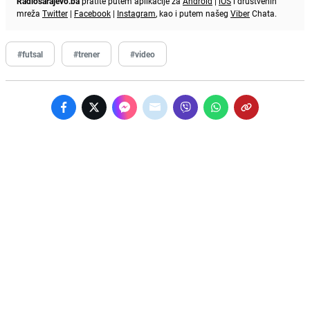
Radiosarajevo.ba
pratite putem aplikacije za
Android
|
iOS
i društvenih
mreža
Twitter
|
Facebook
|
Instagram
, kao i putem našeg
Viber
Chata.
#futsal
#trener
#video