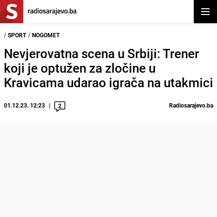
Otvor
/
SPORT
/
NOGOMET
Nevjerovatna scena u Srbiji: Trener
koji je optužen za zločine u
Kravicama udarao igrača na utakmici
01.12.23. 12:23
Radiosarajevo.ba
2